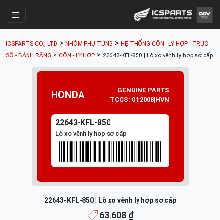
Trang Chính
>
>
ICSPARTS CO., LTD
NHÓM PHỤ TÙNG
HỆ THỐNG CÔN - LY HỢP - TRỤC
Cửa Hàng
>
>
SỐ - BÁNH RĂNG
CÔN - LY HỢP
22643-KFL-850 | Lò xo vênh ly hợp sơ cấp
Parts Catalogue
Mã Phụ Tùng
GENUINE PARTS
HONDA
TCCS: 01|2008|HVN
Nhóm Phụ Tùng
22643-KFL-850
Tài khoản
Lò xo vênh ly hợp sơ cấp
22643-KFL-850 | Lò xo vênh ly hợp sơ cấp
63.608 ₫