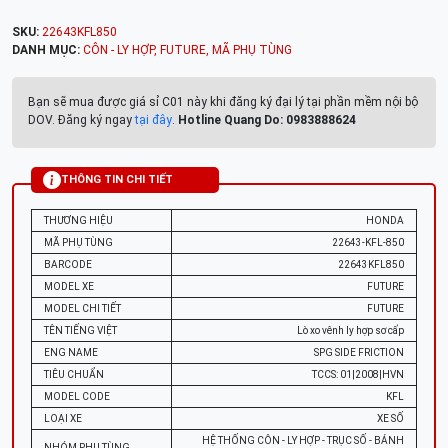
SKU:
22643KFL850
DANH MỤC:
CÔN - LY HỢP
,
FUTURE
,
MÃ PHỤ TÙNG
Bạn sẽ mua được giá sỉ C01 này khi đăng ký đại lý tại phần mềm nội bộ
DOV. Đăng ký ngay
tại đây
.
Hotline Quang Do: 0983888624
THÔNG TIN CHI TIẾT
THƯƠNG HIỆU
HONDA
MÃ PHỤ TÙNG
22643-KFL-850
BARCODE
22643KFL850
MODEL XE
FUTURE
MODEL CHI TIẾT
FUTURE
TÊN TIẾNG VIỆT
Lò xo vênh ly hợp sơ cấp
ENG NAME
SPG SIDE FRICTION
TIÊU CHUẨN
TCCS: 01|2008|HVN
MODEL CODE
KFL
LOẠI XE
XE SỐ
HỆ THỐNG CÔN - LY HỢP - TRỤC SỐ - BÁNH
NHÓM PHỤ TÙNG