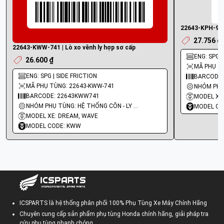
22643-KPH-900 
27.756 ₫
22643-KWW-741 | Lò xo vênh ly hợp sơ cấp
ENG: SPG |
26.600 ₫
MÃ PHỤ TÙ
ENG: SPG | SIDE FRICTION
BARCODE:
MÃ PHỤ TÙNG: 22643-KWW-741
BARCODE: 22643KWW741
MODEL XE
NHÓM PHỤ TÙNG: HỆ THỐNG CÔN - LY HỢP - TRỤC SỐ - BÁNH RĂNG
MODEL CO
MODEL XE: DREAM, WAVE
MODEL CODE: KWW
ICSPARTS là hệ thống phân phối 100% Phụ Tùng Xe Máy Chính Hãng
Chuyên cung cấp sản phẩm phụ tùng Honda chính hãng, giải pháp tra
cứu phụ tùng nhanh chóng