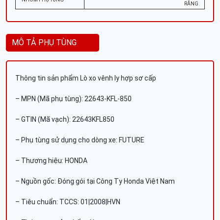
RĂNG
MÔ TẢ PHỤ TÙNG
Thông tin sản phẩm Lò xo vênh ly hợp sơ cấp
– MPN (Mã phụ tùng): 22643-KFL-850
– GTIN (Mã vạch): 22643KFL850
– Phụ tùng sử dụng cho dòng xe: FUTURE
– Thương hiệu: HONDA
– Nguồn gốc: Đóng gói tại Công Ty Honda Việt Nam
– Tiêu chuẩn: TCCS: 01|2008|HVN