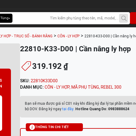
 Tùng
>
>
LY HỢP - TRỤC SỐ - BÁNH RĂNG
CÔN - LY HỢP
22810-K33-D00 | Cần nâng ly 
22810-K33-D00 | Cần nâng ly hợp
319.192 ₫
S
SKU:
22810K33D00
N
DANH MỤC:
CÔN - LY HỢP
,
MÃ PHỤ TÙNG
,
REBEL 300
Bạn sẽ mua được giá sỉ C01 này khi đăng ký đại lý tại phần mềm n
bộ DOV. Đăng ký ngay
tại đây
.
Hotline Quang Do: 0983888624
THÔNG TIN CHI TIẾT