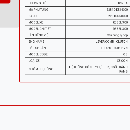
THƯƠNG HIỆU
HONDA
MÃ PHỤ TÙNG
22810-K33-D00
BARCODE
22810K33D00
MODEL XE
REBEL 300
MODEL CHI TIẾT
REBEL 300
TÊN TIẾNG VIỆT
Cần nâng ly hợp
ENG NAME
LEVER COMP. | CLUTCH
TIÊU CHUẨN
TCCS: 01|2008|HVN
MODEL CODE
K33
LOẠI XE
XE CÔN
HỆ THỐNG CÔN - LY HỢP - TRỤC SỐ - BÁNH
NHÓM PHỤ TÙNG
RĂNG