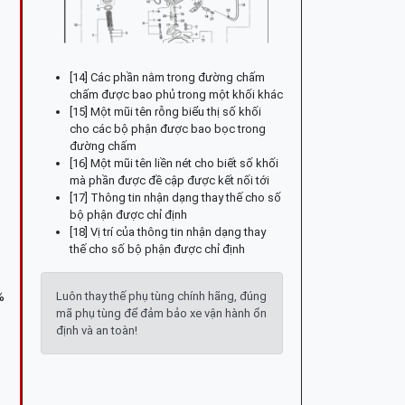
[14] Các phần nằm trong đường chấm
chấm được bao phủ trong một khối khác
[15] Một mũi tên rỗng biểu thị số khối
cho các bộ phận được bao bọc trong
đường chấm
[16] Một mũi tên liền nét cho biết số khối
mà phần được đề cập được kết nối tới
[17] Thông tin nhận dạng thay thế cho số
bộ phận được chỉ định
[18] Vị trí của thông tin nhận dạng thay
thế cho số bộ phận được chỉ định
Luôn thay thế phụ tùng chính hãng, đúng
%
mã phụ tùng để đảm bảo xe vận hành ổn
định và an toàn!