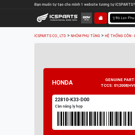
Bạn muốn tự tạo cho mình 1 website tương tự ICSPARTS?
Bộ Lọc Phụ
>
>
ICSPARTS CO., LTD
NHÓM PHỤ TÙNG
HỆ THỐNG CÔN - 
GENUINE PART
HONDA
TCCS: 01|2008|HV
22810-K33-D00
Cần nâng ly hợp