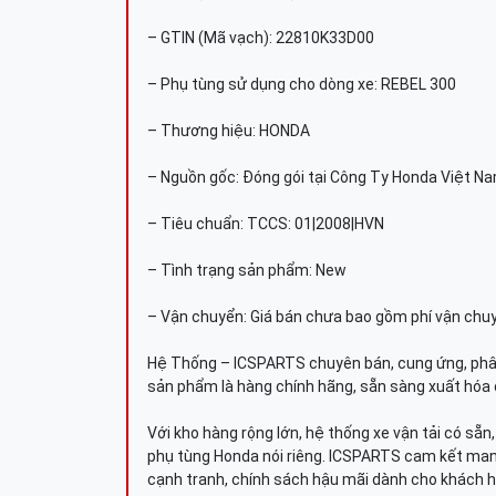
– GTIN (Mã vạch): 22810K33D00
– Phụ tùng sử dụng cho dòng xe: REBEL 300
– Thương hiệu: HONDA
– Nguồn gốc: Đóng gói tại Công Ty Honda Việt N
– Tiêu chuẩn: TCCS: 01|2008|HVN
– Tình trạng sản phẩm: New
– Vận chuyển: Giá bán chưa bao gồm phí vận chu
Hệ Thống – ICSPARTS chuyên bán, cung ứng, phâ
sản phẩm là hàng chính hãng, sẵn sàng xuất hóa 
Với kho hàng rộng lớn, hệ thống xe vận tải có sẵ
phụ tùng Honda nói riêng. ICSPARTS cam kết man
cạnh tranh, chính sách hậu mãi dành cho khách h