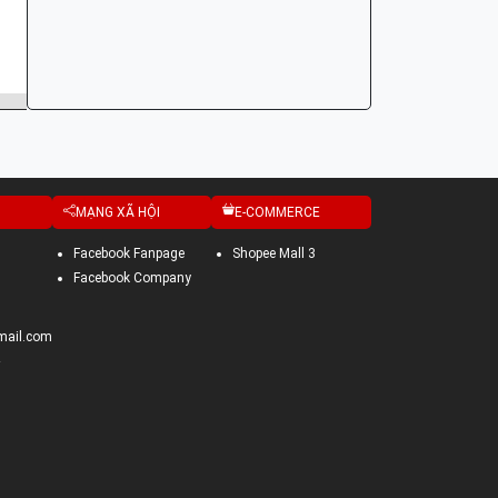
NHÓM PHỤ TÙNG: HỆ THỐNG CÔN - LY HỢP - TRỤC SỐ - BÁNH RĂNG
MODEL XE: FUTURE
MODEL CODE: KPH
MẠNG XÃ HỘI
E-COMMERCE
Facebook Fanpage
Shopee Mall 3
Facebook Company
mail.com