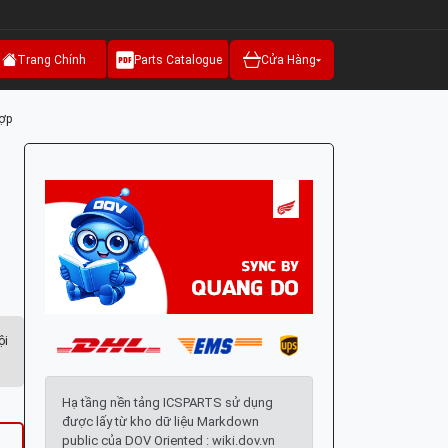
Trang Chính
Parts Catalogue
Cửa Hàng
hợp
ội
Hạ tầng nền tảng ICSPARTS sử dụng
được lấy từ kho dữ liệu Markdown
public của DOV Oriented : wiki.dov.vn