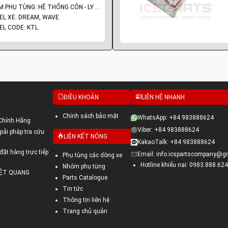
NHÓM PHỤ TÙNG: HỆ THỐNG CÔN - LY HỢP - TRỤC SỐ - BÁNH RĂNG
L XE: DREAM, WAVE
L CODE: KTL
ĐIỀU KHOẢN
LIÊN HỆ NHANH
Chính sách bảo mật
WhatsApp: +84 983888624
Chính Hãng
Viber: +84 983888624
ải pháp tra cứu
LIÊN KẾT NÓNG
KakaoTalk: +84 983888624
đặt hàng trực tiếp
Email: info.icspartscompany@g
Phụ tùng các dòng xe
Hotline khiếu nại: 0983.888.624
Nhóm phụ tùng
VIỆT QUANG
Parts Catalogue
Tin tức
Thông tin liên hệ
Trang chủ quản