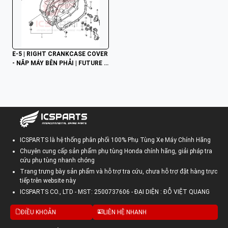
E-5 | RIGHT CRANKCASE COVER 
- NẮP MÁY BÊN PHẢI | FUTURE N
EO KTMJ
ICSPARTS là hệ thống phân phối 100% Phụ Tùng Xe Máy Chính Hãng
Chuyên cung cấp sản phẩm phụ tùng Honda chính hãng, giải pháp tra
cứu phụ tùng nhanh chóng
Trang trưng bày sản phẩm và hỗ trợ tra cứu, chưa hỗ trợ đặt hàng trực
tiếp trên website này
ICSPARTS CO., LTD - MST: 2500737606 - ĐẠI DIỆN : ĐỖ VIỆT QUANG
ĐIỀU KHOẢN
LIÊN HỆ NHANH