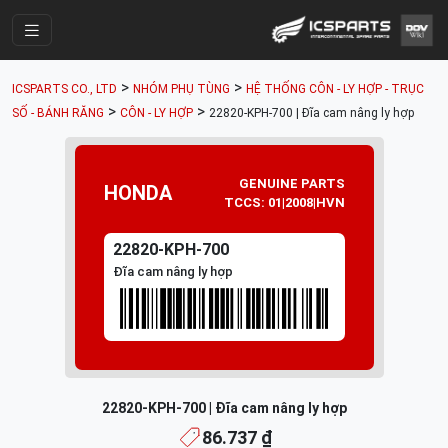
Trang Chính
>
>
ICSPARTS CO., LTD
NHÓM PHỤ TÙNG
HỆ THỐNG CÔN - LY HỢP - TRỤC
Cửa Hàng
>
>
SỐ - BÁNH RĂNG
CÔN - LY HỢP
22820-KPH-700 | Đĩa cam nâng ly hợp
Parts Catalogue
Mã Phụ Tùng
GENUINE PARTS
HONDA
TCCS: 01|2008|HVN
Nhóm Phụ Tùng
22820-KPH-700
Tài khoản
Đĩa cam nâng ly hợp
22820-KPH-700 | Đĩa cam nâng ly hợp
86.737 ₫