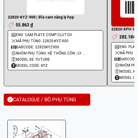
22820-KYZ-900 | Đĩa cam nâng ly hợp
55.863 ₫
22820-KPH-900 
ENG: CAM PLATE COMP CLUTCH
282.184 
MÃ PHỤ TÙNG: 22820-KYZ-900
ENG: PLA
BARCODE: 22820KYZ900
MÃ PHỤ TÙ
NHÓM PHỤ TÙNG: HỆ THỐNG CÔN - LY HỢP - TRỤC SỐ - BÁNH RĂNG
BARCODE:
MODEL XE: FUTURE
MODEL CODE: KYZ
MODEL XE
MODEL CO
CATALOGUE / BỘ PHỤ TÙNG