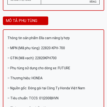
RĂNG
MÔ TẢ PHỤ TÙNG
Thông tin sản phẩm Đĩa cam nâng ly hợp
– MPN (Mã phụ tùng): 22820-KPH-700
– GTIN (Mã vạch): 22820KPH700
– Phụ tùng sử dụng cho dòng xe: FUTURE
– Thương hiệu: HONDA
– Nguồn gốc: Đóng gói tại Công Ty Honda Việt Nam
– Tiêu chuẩn: TCCS: 01|2008|HVN