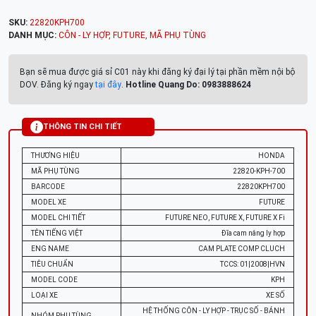
SKU:
22820KPH700
DANH MỤC:
CÔN - LY HỢP
,
FUTURE
,
MÃ PHỤ TÙNG
Bạn sẽ mua được giá sỉ C01 này khi đăng ký đại lý tại phần mềm nội bộ
DOV. Đăng ký ngay
tại đây
.
Hotline Quang Do: 0983888624
THÔNG TIN CHI TIẾT
THƯƠNG HIỆU
HONDA
MÃ PHỤ TÙNG
22820-KPH-700
BARCODE
22820KPH700
MODEL XE
FUTURE
MODEL CHI TIẾT
FUTURE NEO, FUTURE X, FUTURE X Fi
TÊN TIẾNG VIỆT
Đĩa cam nâng ly hợp
ENG NAME
CAM PLATE COMP CLUCH
TIÊU CHUẨN
TCCS: 01|2008|HVN
MODEL CODE
KPH
LOẠI XE
XE SỐ
HỆ THỐNG CÔN - LY HỢP - TRỤC SỐ - BÁNH
NHÓM PHỤ TÙNG