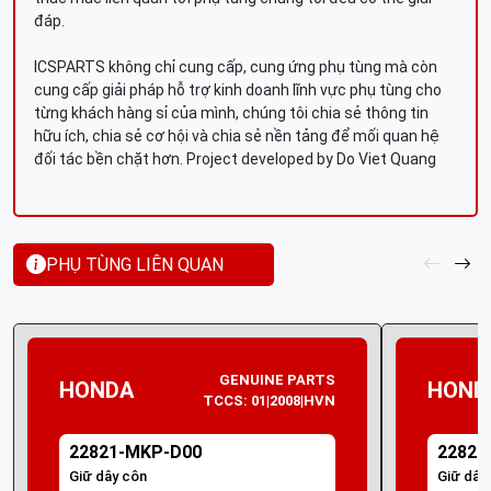
đáp.
ICSPARTS không chỉ cung cấp, cung ứng phụ tùng mà còn
cung cấp giải pháp hỗ trợ kinh doanh lĩnh vực phụ tùng cho
từng khách hàng sỉ của mình, chúng tôi chia sẻ thông tin
hữu ích, chia sẻ cơ hội và chia sẻ nền tảng để mối quan hệ
đối tác bền chặt hơn. Project developed by Do Viet Quang
PHỤ TÙNG LIÊN QUAN
GENUINE PARTS
HONDA
HOND
TCCS: 01|2008|HVN
22821-MKP-D00
22821
Giữ dây côn
Giữ dây