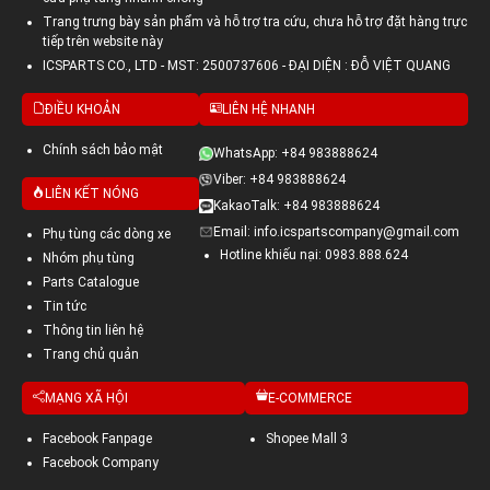
Trang trưng bày sản phẩm và hỗ trợ tra cứu, chưa hỗ trợ đặt hàng trực
tiếp trên website này
ICSPARTS CO., LTD - MST: 2500737606 - ĐẠI DIỆN : ĐỖ VIỆT QUANG
ĐIỀU KHOẢN
LIÊN HỆ NHANH
Chính sách bảo mật
WhatsApp: +84 983888624
Viber: +84 983888624
LIÊN KẾT NÓNG
KakaoTalk: +84 983888624
Email: info.icspartscompany@gmail.com
Phụ tùng các dòng xe
Hotline khiếu nại: 0983.888.624
Nhóm phụ tùng
Parts Catalogue
Tin tức
Thông tin liên hệ
Trang chủ quản
MẠNG XÃ HỘI
E-COMMERCE
Facebook Fanpage
Shopee Mall 3
Facebook Company