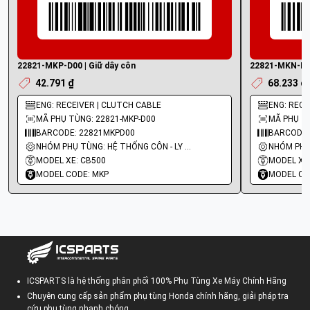
22821-MKP-D00 | Giữ dây côn
22821-MKN-D10
42.791 ₫
68.233 ₫
ENG: RECEIVER | CLUTCH CABLE
ENG: RECE
MÃ PHỤ TÙNG: 22821-MKP-D00
MÃ PHỤ T
BARCODE: 22821MKPD00
BARCODE:
NHÓM PHỤ TÙNG: HỆ THỐNG CÔN - LY HỢP - TRỤC SỐ - BÁNH RĂNG
MODEL XE: CB500
MODEL XE
MODEL CODE: MKP
MODEL CO
ICSPARTS là hệ thống phân phối 100% Phụ Tùng Xe Máy Chính Hãng
Chuyên cung cấp sản phẩm phụ tùng Honda chính hãng, giải pháp tra
cứu phụ tùng nhanh chóng