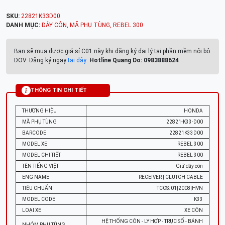
SKU:
22821K33D00
DANH MỤC:
DÂY CÔN
,
MÃ PHỤ TÙNG
,
REBEL 300
Bạn sẽ mua được giá sỉ C01 này khi đăng ký đại lý tại phần mềm nội bộ
DOV. Đăng ký ngay
tại đây
.
Hotline Quang Do: 0983888624
THÔNG TIN CHI TIẾT
THƯƠNG HIỆU
HONDA
MÃ PHỤ TÙNG
22821-K33-D00
BARCODE
22821K33D00
MODEL XE
REBEL 300
MODEL CHI TIẾT
REBEL 300
TÊN TIẾNG VIỆT
Giữ dây côn
ENG NAME
RECEIVER | CLUTCH CABLE
TIÊU CHUẨN
TCCS: 01|2008|HVN
MODEL CODE
K33
LOẠI XE
XE CÔN
HỆ THỐNG CÔN - LY HỢP - TRỤC SỐ - BÁNH
NHÓM PHỤ TÙNG