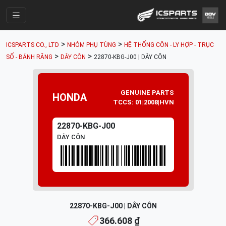
Trang Chính
>
>
ICSPARTS CO., LTD
NHÓM PHỤ TÙNG
HỆ THỐNG CÔN - LY HỢP - TRỤC
Cửa Hàng
>
>
SỐ - BÁNH RĂNG
DÂY CÔN
22870-KBG-J00 | DÂY CÔN
Parts Catalogue
Mã Phụ Tùng
GENUINE PARTS
HONDA
TCCS: 01|2008|HVN
Nhóm Phụ Tùng
22870-KBG-J00
Tài khoản
DÂY CÔN
22870-KBG-J00 | DÂY CÔN
366.608 ₫