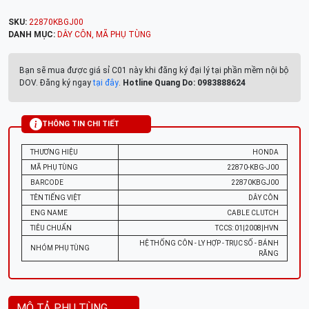
SKU:
22870KBGJ00
DANH MỤC:
DÂY CÔN
,
MÃ PHỤ TÙNG
Bạn sẽ mua được giá sỉ C01 này khi đăng ký đại lý tại phần mềm nội bộ
DOV. Đăng ký ngay
tại đây
.
Hotline Quang Do: 0983888624
THÔNG TIN CHI TIẾT
THƯƠNG HIỆU
HONDA
MÃ PHỤ TÙNG
22870-KBG-J00
BARCODE
22870KBGJ00
TÊN TIẾNG VIỆT
DÂY CÔN
ENG NAME
CABLE CLUTCH
TIÊU CHUẨN
TCCS: 01|2008|HVN
HỆ THỐNG CÔN - LY HỢP - TRỤC SỐ - BÁNH
NHÓM PHỤ TÙNG
RĂNG
MÔ TẢ PHỤ TÙNG