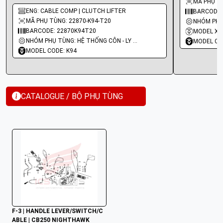
MÃ PHỤ TÙ
ENG: CABLE COMP | CLUTCH LIFTER
BARCODE:
MÃ PHỤ TÙNG: 22870-K94-T20
BARCODE: 22870K94T20
MODEL XE
NHÓM PHỤ TÙNG: HỆ THỐNG CÔN - LY HỢP - TRỤC SỐ - BÁNH RĂNG
MODEL CO
MODEL CODE: K94
CATALOGUE / BỘ PHỤ TÙNG
F-3 | HANDLE LEVER/SWITCH/C
ABLE | CB250 NIGHTHAWK