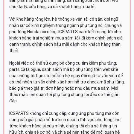
sản phẩm là hàng chính hãng, sẵn sàng xuất hóa đơn VAT
cho đại lý, cửa hàng và cả khách hàng mua lẻ.
Với kho hàng rộng lớn, hệ thống xe vận tải có sẵn, đội ngũ
nhân sự có kinh nghiệm trong ngành phụ tùng nói chung và
phụ tùng Honda nói riêng. ICSPARTS cam kết mang tới cho
khách hàng trải nghiệm mua sắm tốt đi kèm chính sách giá
cạnh tranh, chính sách hậu mãi dành cho khách hàng thân
thiết.
Ngoài việc có thể sử dụng bộ công cụ tìm kiếm phụ tùng,
parts catalogue, danh sách mã bộ phụ tùng trên website
của chúng tôi bạn có thể liên hệ ngay đội ngũ tư vấn viên để
có thể nhận tư vấn chính xác hơn, hỗ trợ check mã phụ tùng,
báo giá theo giá trị đơn hàng hoặc nhu cầu mua sắm. Mọi
thắc mắc liên quan tới phụ tùng chúng tôi đều có thể giải
đáp.
ICSPARTS không chỉ cung cấp, cung ứng phụ tùng mà còn
cung cấp giải pháp hỗ trợ kinh doanh lĩnh vực phụ tùng cho
từng khách hàng sỉ của mình, chúng tôi chia sẻ thông tin
hữu ích, chia sẻ cơ hội và chia sẻ nền tảng để mối quan hệ