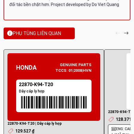
đối tác bền chặt hơn. Project developed by Do Viet Quang
PHỤ TÙNG LIÊN QUAN
GENUINE PARTS
HONDA
TCCS: 01|2008|HVN
22870-K94-T20
Dây cáp ly hợp
22870-K94-T00 
128.371 
22870-K94-T20 | Dây cáp ly hợp
ENG: CABL
129.527 ₫