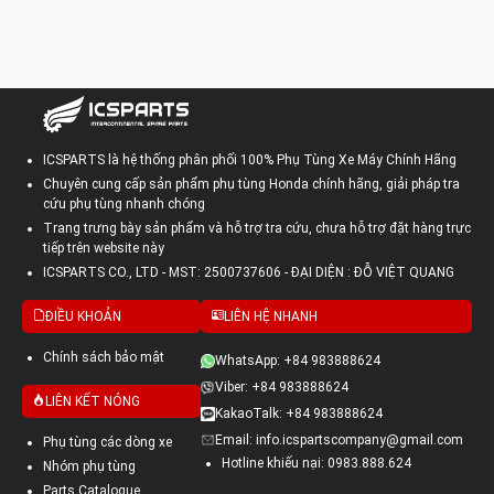
ICSPARTS là hệ thống phân phối 100% Phụ Tùng Xe Máy Chính Hãng
Chuyên cung cấp sản phẩm phụ tùng Honda chính hãng, giải pháp tra
cứu phụ tùng nhanh chóng
Trang trưng bày sản phẩm và hỗ trợ tra cứu, chưa hỗ trợ đặt hàng trực
tiếp trên website này
ICSPARTS CO., LTD - MST: 2500737606 - ĐẠI DIỆN : ĐỖ VIỆT QUANG
ĐIỀU KHOẢN
LIÊN HỆ NHANH
Chính sách bảo mật
WhatsApp: +84 983888624
Viber: +84 983888624
LIÊN KẾT NÓNG
KakaoTalk: +84 983888624
Email: info.icspartscompany@gmail.com
Phụ tùng các dòng xe
Hotline khiếu nại: 0983.888.624
Nhóm phụ tùng
Parts Catalogue