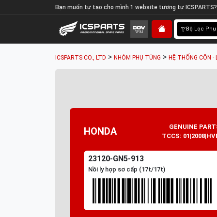
Bạn muốn tự tạo cho mình 1 website tương tự ICSPARTS?
Bộ Lọc Phụ
>
>
ICSPARTS CO., LTD
NHÓM PHỤ TÙNG
HỆ THỐNG CÔN - 
GENUINE PART
HONDA
TCCS: 01|2008|HV
23120-GN5-913
Nồi ly hợp sơ cấp (17t/17t)