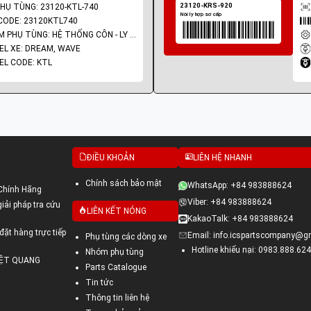
HỤ TÙNG: 23120-KTL-740
ODE: 23120KTL740
NHÓM PHỤ TÙNG: HỆ THỐNG CÔN - LY HỢP - TRỤC SỐ - BÁNH RĂNG
L XE: DREAM, WAVE
L CODE: KTL
ĐIỀU KHOẢN
LIÊN HỆ NHANH
Chính sách bảo mật
WhatsApp: +84 983888624
Chính Hãng
Viber: +84 983888624
ải pháp tra cứu
LIÊN KẾT NÓNG
KakaoTalk: +84 983888624
đặt hàng trực tiếp
Email: info.icspartscompany@g
Phụ tùng các dòng xe
Hotline khiếu nại: 0983.888.624
Nhóm phụ tùng
VIỆT QUANG
Parts Catalogue
Tin tức
Thông tin liên hệ