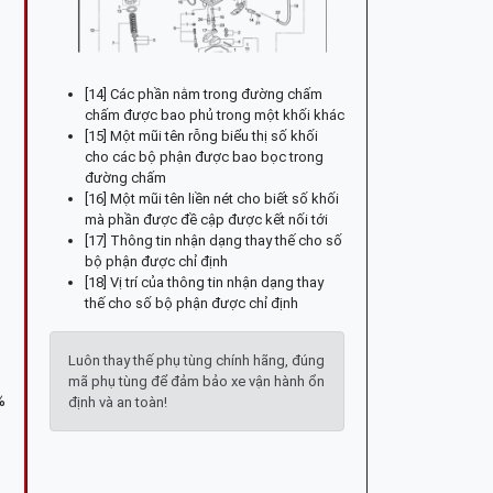
[14] Các phần nằm trong đường chấm
chấm được bao phủ trong một khối khác
[15] Một mũi tên rỗng biểu thị số khối
cho các bộ phận được bao bọc trong
đường chấm
[16] Một mũi tên liền nét cho biết số khối
mà phần được đề cập được kết nối tới
[17] Thông tin nhận dạng thay thế cho số
bộ phận được chỉ định
[18] Vị trí của thông tin nhận dạng thay
thế cho số bộ phận được chỉ định
Luôn thay thế phụ tùng chính hãng, đúng
mã phụ tùng để đảm bảo xe vận hành ổn
%
định và an toàn!