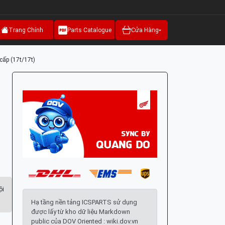
Trang Chính
Parts Catalogue
Cửa Hàng
cấp (17t/17t)
ội
Hạ tầng nền tảng ICSPARTS sử dụng
được lấy từ kho dữ liệu Markdown
public của DOV Oriented : wiki.dov.vn