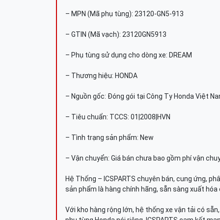
– MPN (Mã phụ tùng): 23120-GN5-913
– GTIN (Mã vạch): 23120GN5913
– Phụ tùng sử dụng cho dòng xe: DREAM
– Thương hiệu: HONDA
– Nguồn gốc: Đóng gói tại Công Ty Honda Việt N
– Tiêu chuẩn: TCCS: 01|2008|HVN
– Tình trạng sản phẩm: New
– Vận chuyển: Giá bán chưa bao gồm phí vận chu
Hệ Thống – ICSPARTS chuyên bán, cung ứng, phâ
sản phẩm là hàng chính hãng, sẵn sàng xuất hóa 
Với kho hàng rộng lớn, hệ thống xe vận tải có sẵ