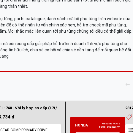
g tới cho khách hàng trải nghiệm mua sắm tốt đi kèm chính sách giá
àng thân thiết.
hụ tùng, parts catalogue, danh sách mã bộ phụ tùng trên website của
viên để có thể nhận tư vấn chính xác hơn, hỗ trợ check mã phụ tùng,
ắm. Mọi thắc mắc liên quan tới phụ tùng chúng tôi đều có thể giải đáp.
mà còn cung cấp giải pháp hỗ trợ kinh doanh lĩnh vực phụ tùng cho
ông tin hữu ích, chia sẻ cơ hội và chia sẻ nền tảng để mối quan hệ đối
Quang
23120-KTL-740 | Nồi ly hợp sơ cấp (17t/17t)
2312
5.734 ₫
 GEAR COMP PRIMARY DRIVE