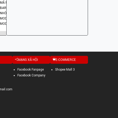
MÃ PHỤ TÙNG: 23120-KRS-920
BARCODE: 23120KRS920
NHÓM PHỤ TÙNG: HỆ THỐNG CÔN - LY HỢP - TRỤC SỐ - BÁNH RĂNG
MODEL XE: DREAM, WAVE
MODEL CODE: KRS
MẠNG XÃ HỘI
E-COMMERCE
Facebook Fanpage
Shopee Mall 3
Facebook Company
mail.com