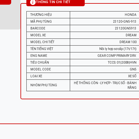
THÔNG TIN CHI TIẾT
THƯƠNG HIỆU
HONDA
MÃ PHỤ TÙNG
23120-GN5-913
BARCODE
23120GN5913
MODEL XE
DREAM
MODEL CHI TIẾT
DREAM 100
TÊN TIẾNG VIỆT
Nồi ly hợp sơ cấp (17t/17t)
ENG NAME
GEAR COMP PRIMARY DRV.
TIÊU CHUẨN
TCCS: 01|2008|HVN
MODEL CODE
GN5
LOẠI XE
XE SỐ
HỆ THỐNG CÔN - LY HỢP - TRỤC SỐ - BÁNH
NHÓM PHỤ TÙNG
RĂNG