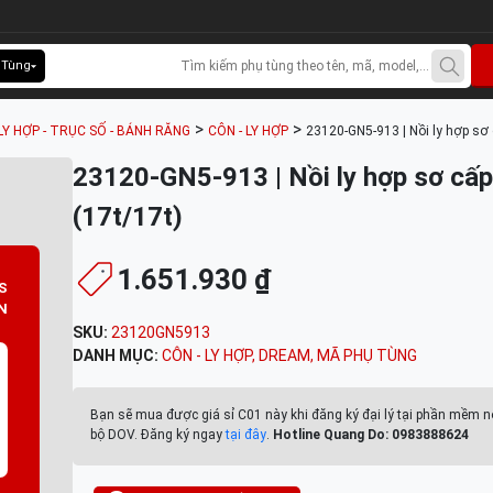
 Tùng
>
>
LY HỢP - TRỤC SỐ - BÁNH RĂNG
CÔN - LY HỢP
23120-GN5-913 | Nồi ly hợp sơ 
23120-GN5-913 | Nồi ly hợp sơ cấp
(17t/17t)
1.651.930 ₫
S
N
SKU:
23120GN5913
DANH MỤC:
CÔN - LY HỢP
,
DREAM
,
MÃ PHỤ TÙNG
Bạn sẽ mua được giá sỉ C01 này khi đăng ký đại lý tại phần mềm n
bộ DOV. Đăng ký ngay
tại đây
.
Hotline Quang Do: 0983888624