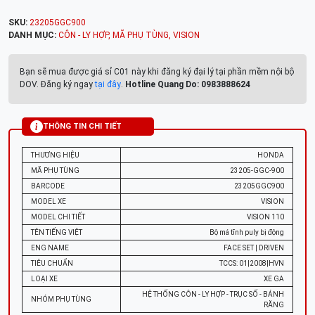
SKU:
23205GGC900
DANH MỤC:
CÔN - LY HỢP
,
MÃ PHỤ TÙNG
,
VISION
Bạn sẽ mua được giá sỉ C01 này khi đăng ký đại lý tại phần mềm nội bộ
DOV. Đăng ký ngay
tại đây
.
Hotline Quang Do: 0983888624
THÔNG TIN CHI TIẾT
THƯƠNG HIỆU
HONDA
MÃ PHỤ TÙNG
23205-GGC-900
BARCODE
23205GGC900
MODEL XE
VISION
MODEL CHI TIẾT
VISION 110
TÊN TIẾNG VIỆT
Bộ má tĩnh puly bị động
ENG NAME
FACE SET | DRIVEN
TIÊU CHUẨN
TCCS: 01|2008|HVN
LOẠI XE
XE GA
HỆ THỐNG CÔN - LY HỢP - TRỤC SỐ - BÁNH
NHÓM PHỤ TÙNG
RĂNG