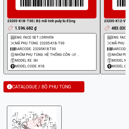
23205-K1B-T00 | Bộ mã tính puly bị động
23205-K12-V00 
1.596.682 ₫
483.030 
ENG: FACE SET | DRIVEN
ENG: FACE
MÃ PHỤ TÙNG: 23205-K1B-T00
MÃ PHỤ TÙ
BARCODE: 23205K1BT00
BARCODE:
NHÓM PHỤ TÙNG: HỆ THỐNG CÔN - LY HỢP - TRỤC SỐ - BÁNH RĂNG
MODEL XE: SH
MODEL XE:
MODEL CODE: K1B
MODEL CO
CATALOGUE / BỘ PHỤ TÙNG