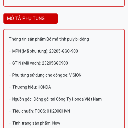
MÔ TẢ PHỤ TÙNG
Thông tin sản phẩm Bộ má tĩnh puly bị động
– MPN (Mã phụ tùng): 23205-GGC-900
– GTIN (Mã vạch): 23205GGC900
– Phụ tùng sử dụng cho dòng xe: VISION
– Thương hiệu: HONDA
– Nguồn gốc: Đóng gói tại Công Ty Honda Việt Nam
– Tiêu chuẩn: TCCS: 01|2008|HVN
– Tình trạng sản phẩm: New