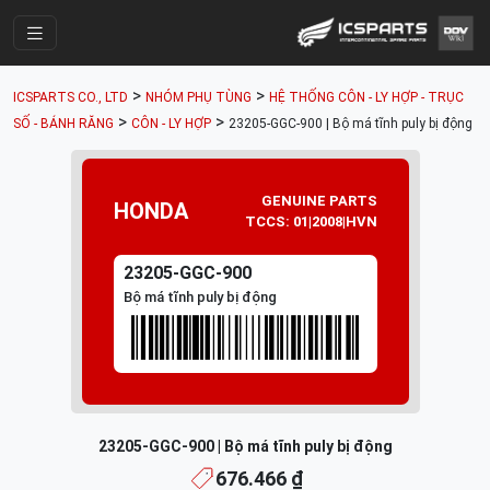
Trang Chính
>
>
ICSPARTS CO., LTD
NHÓM PHỤ TÙNG
HỆ THỐNG CÔN - LY HỢP - TRỤC
Cửa Hàng
>
>
SỐ - BÁNH RĂNG
CÔN - LY HỢP
23205-GGC-900 | Bộ má tĩnh puly bị động
Parts Catalogue
Mã Phụ Tùng
GENUINE PARTS
HONDA
TCCS: 01|2008|HVN
Nhóm Phụ Tùng
23205-GGC-900
Tài khoản
Bộ má tĩnh puly bị động
23205-GGC-900 | Bộ má tĩnh puly bị động
676.466 ₫