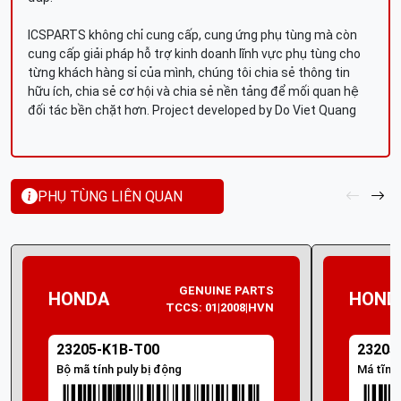
ICSPARTS không chỉ cung cấp, cung ứng phụ tùng mà còn
cung cấp giải pháp hỗ trợ kinh doanh lĩnh vực phụ tùng cho
từng khách hàng sỉ của mình, chúng tôi chia sẻ thông tin
hữu ích, chia sẻ cơ hội và chia sẻ nền tảng để mối quan hệ
đối tác bền chặt hơn. Project developed by Do Viet Quang
PHỤ TÙNG LIÊN QUAN
GENUINE PARTS
HONDA
HOND
TCCS: 01|2008|HVN
23205-K1B-T00
23205
Bộ mã tính puly bị động
Má tĩnh 