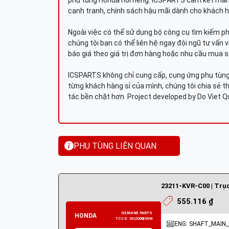
phụ tùng Honda nói riêng. ICSPARTS cam kết man
cạnh tranh, chính sách hậu mãi dành cho khách h
Ngoài việc có thể sử dụng bộ công cụ tìm kiếm p
chúng tôi bạn có thể liên hệ ngay đội ngũ tư vấn 
báo giá theo giá trị đơn hàng hoặc nhu cầu mua s
ICSPARTS không chỉ cung cấp, cung ứng phụ tùng 
từng khách hàng sỉ của mình, chúng tôi chia sẻ th
tác bền chặt hơn. Project developed by Do Viet 
PHỤ TÙNG LIÊN QUAN
555.116 ₫
ENG: SHAFT_MAIN