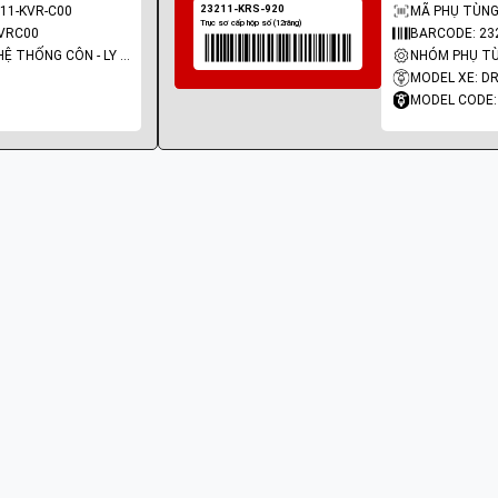
11-KVR-C00
MÃ PHỤ TÙNG:
VRC00
BARCODE: 23
NHÓM PHỤ TÙNG: HỆ THỐNG CÔN - LY HỢP - TRỤC SỐ - BÁNH RĂNG
MODEL XE: D
MODEL CODE: