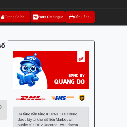
Trang Chính
Parts Catalogue
Cửa Hàng
số
ội
Hạ tầng nền tảng ICSPARTS sử dụng
được lấy từ kho dữ liệu Markdown
public của DOV Oriented : wiki.dov.vn