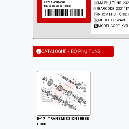
MÃ PHỤ TÙNG: 232
BARCODE: 23211K
MODEL XE: WAVE
MODEL CODE: KVR
CATALOGUE / BỘ PHỤ TÙNG
E-17 | TRANSMISSION | REBE
L 300