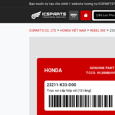
Bạn muốn tự tạo cho mình 1 website tương tự ICSPARTS?
Bộ Lọc Phụ
>
>
>
ICSPARTS CO., LTD
HONDA VIỆT NAM
REBEL 300
232
GENUINE PART
HONDA
TCCS: 01|2008|HV
23211-K33-D00
Trục sơ cấp hộp số (12 răng)