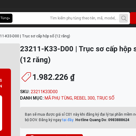
 Tùng
11-K33-D00 | Trục sơ cấp hộp số (12 răng)
23211-K33-D00 | Trục sơ cấp hộp 
(12 răng)
1.982.226 ₫
S
N
SKU:
23211K33D00
DANH MỤC:
MÃ PHỤ TÙNG
,
REBEL 300
,
TRỤC SỐ
Bạn sẽ mua được giá sỉ C01 này khi đăng ký đại lý tại phần mềm n
bộ DOV. Đăng ký ngay
tại đây
.
Hotline Quang Do: 0983888624