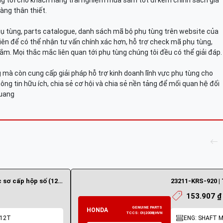
g tới cho khách hàng trải nghiệm mua sắm tốt đi kèm chính sách giá
àng thân thiết.
hụ tùng, parts catalogue, danh sách mã bộ phụ tùng trên website của
viên để có thể nhận tư vấn chính xác hơn, hỗ trợ check mã phụ tùng,
ắm. Mọi thắc mắc liên quan tới phụ tùng chúng tôi đều có thể giải đáp.
mà còn cung cấp giải pháp hỗ trợ kinh doanh lĩnh vực phụ tùng cho
ông tin hữu ích, chia sẻ cơ hội và chia sẻ nền tảng để mối quan hệ đối
Quang
23211-KVR-C00 | Trục sơ cấp hộp số (12 răng)
153.907 ₫
_12T
ENG: SHAFT M