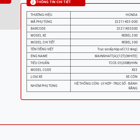
THÔNG TIN CHI TIẾT
THƯƠNG HIỆU
HONDA
MÃ PHỤ TÙNG
23211-K33-D00
BARCODE
23211K33D00
MODEL XE
REBEL 300
MODEL CHI TIẾT
REBEL 300
TÊN TIẾNG VIỆT
Trục sơ cấp hộp số (12 răng)
ENG NAME
MAINSHAFT(A)(12T)(WHITE)
TIÊU CHUẨN
TCCS: 01|2008|HVN
MODEL CODE
K33
LOẠI XE
XE CÔN
HỆ THỐNG CÔN - LY HỢP - TRỤC SỐ - BÁNH
NHÓM PHỤ TÙNG
RĂNG
)