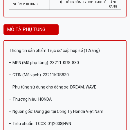
HỆ THỐNG CÔN - LY HỢP - TRỤC SỐ - BÁNH
NHÓM PHỤ TÙNG
RĂNG
MÔ TẢ PHỤ TÙNG
Thông tin sản phẩm Trục sơ cấp hộp số (12răng)
– MPN (Mã phụ tùng): 23211-KRS-830
– GTIN (Mã vạch): 23211KRS830
– Phụ tùng sử dụng cho dòng xe: DREAM, WAVE
– Thương hiệu: HONDA
– Nguồn gốc: Đóng gói tại Công Ty Honda Việt Nam
– Tiêu chuẩn: TCCS: 01|2008|HVN