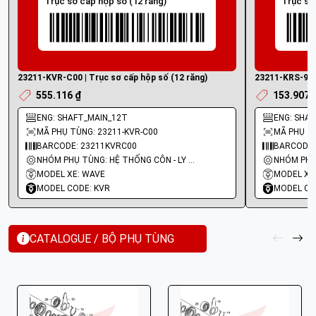
Trục sơ cấp hộp số (12 răng)
Trục sơ
23211-KVR-C00 | Trục sơ cấp hộp số (12 răng)
23211-KRS-920 
555.116 ₫
153.907 
ENG: SHAFT_MAIN_12T
ENG: SHAF
MÃ PHỤ TÙNG: 23211-KVR-C00
MÃ PHỤ TÙ
BARCODE: 23211KVRC00
BARCODE:
NHÓM PHỤ TÙNG: HỆ THỐNG CÔN - LY HỢP - TRỤC SỐ - BÁNH RĂNG
MODEL XE: WAVE
MODEL XE
MODEL CODE: KVR
MODEL CO
CATALOGUE / BỘ PHỤ TÙNG