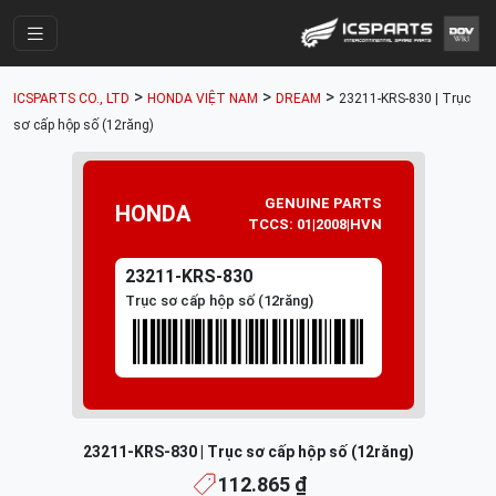
Trang Chính
>
>
>
ICSPARTS CO., LTD
HONDA VIỆT NAM
DREAM
23211-KRS-830 | Trục
Cửa Hàng
sơ cấp hộp số (12răng)
Parts Catalogue
Mã Phụ Tùng
GENUINE PARTS
HONDA
TCCS: 01|2008|HVN
Nhóm Phụ Tùng
23211-KRS-830
Tài khoản
Trục sơ cấp hộp số (12răng)
23211-KRS-830 | Trục sơ cấp hộp số (12răng)
112.865 ₫