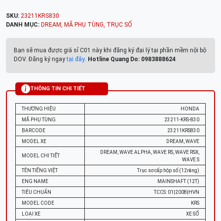
SKU:
23211KRS830
DANH MỤC:
DREAM
,
MÃ PHỤ TÙNG
,
TRỤC SỐ
Bạn sẽ mua được giá sỉ C01 này khi đăng ký đại lý tại phần mềm nội bộ
DOV. Đăng ký ngay
tại đây
.
Hotline Quang Do: 0983888624
THÔNG TIN CHI TIẾT
THƯƠNG HIỆU
HONDA
MÃ PHỤ TÙNG
23211-KRS-830
BARCODE
23211KRS830
MODEL XE
DREAM, WAVE
DREAM, WAVE ALPHA, WAVE RS, WAVE RSX,
MODEL CHI TIẾT
WAVE S
TÊN TIẾNG VIỆT
Trục sơ cấp hộp số (12răng)
ENG NAME
MAINSHAFT (12T)
TIÊU CHUẨN
TCCS: 01|2008|HVN
MODEL CODE
KRS
LOẠI XE
XE SỐ