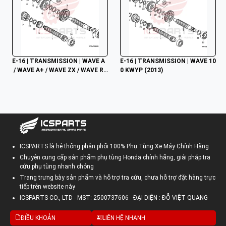
E-16 | TRANSMISSION | WAVE A
E-16 | TRANSMISSION | WAVE 10
 / WAVE A+ / WAVE ZX / WAVE RS
0 KWYP (2013)
V / WAVE ALPHA / WAVE RS / WA
VE S / WAVE 100S NHẬP
ICSPARTS là hệ thống phân phối 100% Phụ Tùng Xe Máy Chính Hãng
Chuyên cung cấp sản phẩm phụ tùng Honda chính hãng, giải pháp tra
cứu phụ tùng nhanh chóng
Trang trưng bày sản phẩm và hỗ trợ tra cứu, chưa hỗ trợ đặt hàng trực
tiếp trên website này
ICSPARTS CO., LTD - MST: 2500737606 - ĐẠI DIỆN : ĐỖ VIỆT QUANG
ĐIỀU KHOẢN
LIÊN HỆ NHANH