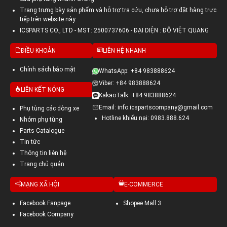
Trang trưng bày sản phẩm và hỗ trợ tra cứu, chưa hỗ trợ đặt hàng trực
tiếp trên website này
ICSPARTS CO., LTD - MST: 2500737606 - ĐẠI DIỆN : ĐỖ VIỆT QUANG
ĐIỀU KHOẢN
LIÊN HỆ NHANH
Chính sách bảo mật
WhatsApp: +84 983888624
Viber: +84 983888624
LIÊN KẾT NÓNG
KakaoTalk: +84 983888624
Email: info.icspartscompany@gmail.com
Phụ tùng các dòng xe
Hotline khiếu nại: 0983.888.624
Nhóm phụ tùng
Parts Catalogue
Tin tức
Thông tin liên hệ
Trang chủ quản
MẠNG XÃ HỘI
E-COMMERCE
Facebook Fanpage
Shopee Mall 3
Facebook Company