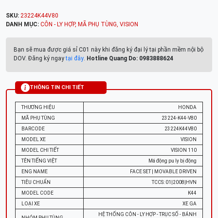
SKU:
23224K44V80
DANH MỤC:
CÔN - LY HỢP
,
MÃ PHỤ TÙNG
,
VISION
Bạn sẽ mua được giá sỉ C01 này khi đăng ký đại lý tại phần mềm nội bộ
DOV. Đăng ký ngay
tại đây
.
Hotline Quang Do: 0983888624
THÔNG TIN CHI TIẾT
THƯƠNG HIỆU
HONDA
MÃ PHỤ TÙNG
23224-K44-V80
BARCODE
23224K44V80
MODEL XE
VISION
MODEL CHI TIẾT
VISION 110
TÊN TIẾNG VIỆT
Má động pu ly bị động
ENG NAME
FACE SET | MOVABLE DRIVEN
TIÊU CHUẨN
TCCS: 01|2008|HVN
MODEL CODE
K44
LOẠI XE
XE GA
HỆ THỐNG CÔN - LY HỢP - TRỤC SỐ - BÁNH
NHÓM PHỤ TÙNG