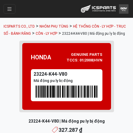
Trang Chính
>
>
ICSPARTS CO., LTD
NHÓM PHỤ TÙNG
HỆ THỐNG CÔN - LY HỢP - TRỤC
Cửa Hàng
>
>
SỐ - BÁNH RĂNG
CÔN - LY HỢP
23224-K44-V80 | Má động pu ly bị động
Parts Catalogue
Mã Phụ Tùng
GENUINE PARTS
HONDA
TCCS: 01|2008|HVN
Nhóm Phụ Tùng
23224-K44-V80
Tài khoản
Má động pu ly bị động
23224-K44-V80 | Má động pu ly bị động
327.287 ₫