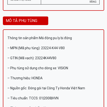
RĂNG
MÔ TẢ PHỤ TÙNG
Thông tin sản phẩm Má động pu ly bị động
– MPN (Mã phụ tùng): 23224-K44-V80
– GTIN (Mã vạch): 23224K44V80
– Phụ tùng sử dụng cho dòng xe: VISION
– Thương hiệu: HONDA
– Nguồn gốc: Đóng gói tại Công Ty Honda Việt Nam
– Tiêu chuẩn: TCCS: 01|2008|HVN