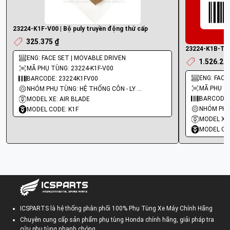
23224-K1F-V00 | Bộ puly truyền động thứ cấp
325.375 ₫
23224-K1B-T00
ENG: FACE SET | MOVABLE DRIVEN
1.526.24
MÃ PHỤ TÙNG: 23224-K1F-V00
ENG: FACE
BARCODE: 23224K1FV00
MÃ PHỤ TÙ
NHÓM PHỤ TÙNG: HỆ THỐNG CÔN - LY HỢP - TRỤC SỐ - BÁNH RĂNG
BARCODE:
MODEL XE: AIR BLADE
MODEL CODE: K1F
MODEL XE:
MODEL CO
ICSPARTS là hệ thống phân phối 100% Phụ Tùng Xe Máy Chính Hãng
Chuyên cung cấp sản phẩm phụ tùng Honda chính hãng, giải pháp tra
cứu phụ tùng nhanh chóng