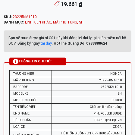
19.661 ₫
SKU:
23225KM1010
DANH MỤC:
LINH KIỆN KHÁC
,
MÃ PHỤ TÙNG
,
SH
Bạn sẽ mua được giá sỉ C01 này khi đăng ký đại lý tại phần mềm nội bộ
DOV. Đăng ký ngay
tại đây
.
Hotline Quang Do: 0983888624
THÔNG TIN CHI TIẾT
THƯƠNG HIỆU
HONDA
MÃ PHỤ TÙNG
23225-KM1-010
BARCODE
23225KM1010
MODEL XE
SH
MODEL CHI TIẾT
SH 300
TÊN TIẾNG VIỆT
Chốt con lăn dẫn hướng
ENG NAME
PIN_ROLLER GUIDE
TIÊU CHUẨN
TCCS: 01|2008|HVN
LOẠI XE
XE GA
HỆ THỐNG CÔN - LY HỢP - TRỤC SỐ - BÁNH