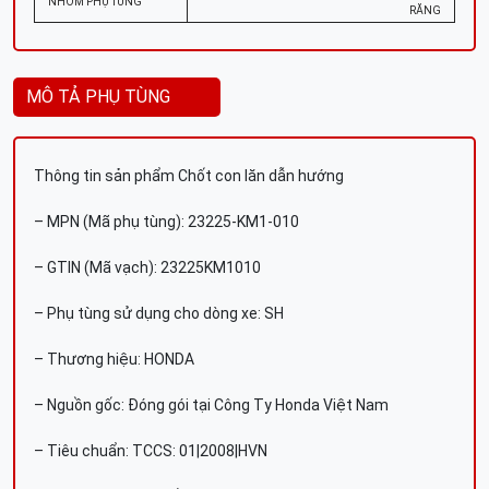
NHÓM PHỤ TÙNG
RĂNG
MÔ TẢ PHỤ TÙNG
Thông tin sản phẩm Chốt con lăn dẫn hướng
– MPN (Mã phụ tùng): 23225-KM1-010
– GTIN (Mã vạch): 23225KM1010
– Phụ tùng sử dụng cho dòng xe: SH
– Thương hiệu: HONDA
– Nguồn gốc: Đóng gói tại Công Ty Honda Việt Nam
– Tiêu chuẩn: TCCS: 01|2008|HVN