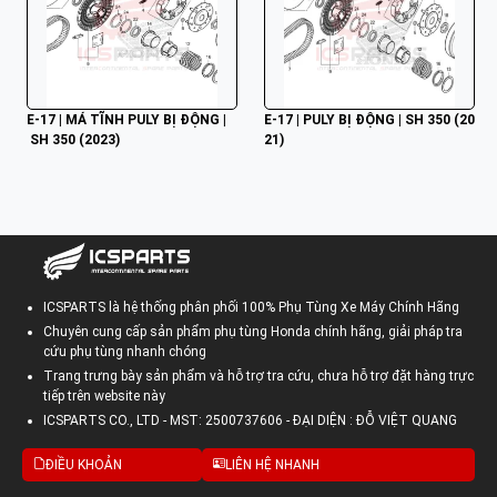
E-17 | MÁ TĨNH PULY BỊ ĐỘNG |
E-17 | PULY BỊ ĐỘNG | SH 350 (20
 SH 350 (2023)
21)
ICSPARTS là hệ thống phân phối 100% Phụ Tùng Xe Máy Chính Hãng
Chuyên cung cấp sản phẩm phụ tùng Honda chính hãng, giải pháp tra
cứu phụ tùng nhanh chóng
Trang trưng bày sản phẩm và hỗ trợ tra cứu, chưa hỗ trợ đặt hàng trực
tiếp trên website này
ICSPARTS CO., LTD - MST: 2500737606 - ĐẠI DIỆN : ĐỖ VIỆT QUANG
ĐIỀU KHOẢN
LIÊN HỆ NHANH