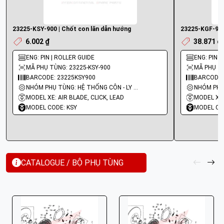
23225-KSY-900 | Chốt con lăn dẫn hướng
23225-KGF-911
6.002 ₫
38.871 ₫
ENG: PIN | ROLLER GUIDE
ENG: PIN |
MÃ PHỤ TÙNG: 23225-KSY-900
MÃ PHỤ TÙ
BARCODE: 23225KSY900
BARCODE:
NHÓM PHỤ TÙNG: HỆ THỐNG CÔN - LY HỢP - TRỤC SỐ - BÁNH RĂNG
MODEL XE: AIR BLADE, CLICK, LEAD
MODEL XE:
MODEL CODE: KSY
MODEL CO
CATALOGUE / BỘ PHỤ TÙNG