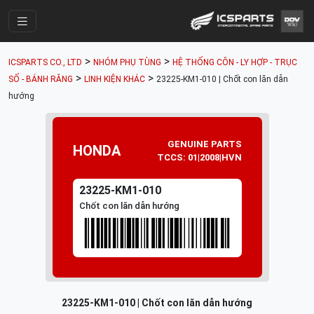
Trang Chính
>
>
ICSPARTS CO., LTD
NHÓM PHỤ TÙNG
HỆ THỐNG CÔN - LY HỢP - TRỤC
Cửa Hàng
>
>
SỐ - BÁNH RĂNG
LINH KIỆN KHÁC
23225-KM1-010 | Chốt con lăn dẫn
hướng
Parts Catalogue
Mã Phụ Tùng
GENUINE PARTS
HONDA
Nhóm Phụ Tùng
TCCS: 01|2008|HVN
Tài khoản
23225-KM1-010
Chốt con lăn dẫn hướng
23225-KM1-010 | Chốt con lăn dẫn hướng