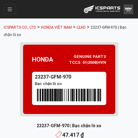
Trang Chính
>
>
>
ICSPARTS CO., LTD
HONDA VIỆT NAM
LEAD
23237-GFM-970 | Bạc
Cửa Hàng
chặn lò xo
Parts Catalogue
Mã Phụ Tùng
GENUINE PARTS
HONDA
TCCS: 01|2008|HVN
Nhóm Phụ Tùng
23237-GFM-970
Tài khoản
Bạc chặn lò xo
23237-GFM-970 | Bạc chặn lò xo
47.417 ₫