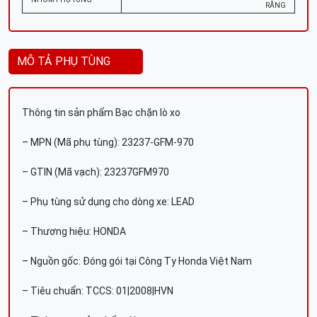
RĂNG
MÔ TẢ PHỤ TÙNG
Thông tin sản phẩm Bạc chặn lò xo
– MPN (Mã phụ tùng): 23237-GFM-970
– GTIN (Mã vạch): 23237GFM970
– Phụ tùng sử dụng cho dòng xe: LEAD
– Thương hiệu: HONDA
– Nguồn gốc: Đóng gói tại Công Ty Honda Việt Nam
– Tiêu chuẩn: TCCS: 01|2008|HVN