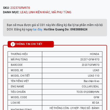
SKU:
23237GFM970
DANH MỤC:
LEAD
,
LINH KIỆN KHÁC
,
MÃ PHỤ TÙNG
Bạn sẽ mua được giá sỉ C01 này khi đăng ký đại lý tại phần mềm nội bộ
DOV. Đăng ký ngay
tại đây
.
Hotline Quang Do: 0983888624
THÔNG TIN CHI TIẾT
THƯƠNG HIỆU
HONDA
MÃ PHỤ TÙNG
23237-GFM-970
BARCODE
23237GFM970
MODEL XE
LEAD
MODEL CHI TIẾT
LEAD 110
TÊN TIẾNG VIỆT
Bạc chặn lò xo
ENG NAME
COLLAR | SEAL
TIÊU CHUẨN
TCCS: 01|2008|HVN
MODEL CODE
GFM
LOẠI XE
XE GA
HỆ THỐNG CÔN - LY HỢP - TRỤC SỐ - BÁNH
NHÓM PHỤ TÙNG