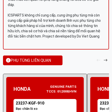
đáp.
ICSPARTS không chỉ cung cấp, cung ứng phụ tùng mà còn
cung cấp giải pháp hỗ trợ kinh doanh lĩnh vực phụ tùng cho
từng khách hàng sỉ của mình, chúng tôi chia sẻ thông tin
hữu ích, chia sẻ cơ hội và chia sẻ nền tảng để mối quan hệ
đối tác bền chặt hơn. Project developed by Do Viet Quang
PHỤ TÙNG LIÊN QUAN
GENUINE PARTS
HONDA
HOND
TCCS: 01|2008|HVN
23237-KGF-910
23237
Bạc chăn lò xo
Bạc chặ