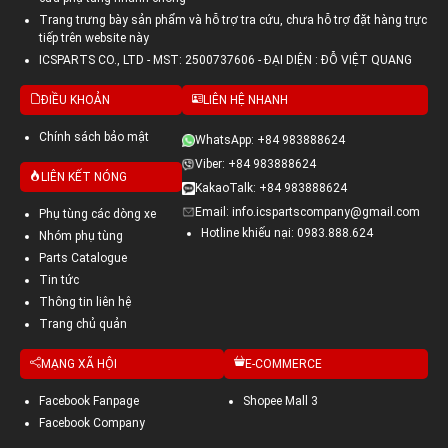
Trang trưng bày sản phẩm và hỗ trợ tra cứu, chưa hỗ trợ đặt hàng trực
tiếp trên website này
ICSPARTS CO., LTD - MST: 2500737606 - ĐẠI DIỆN : ĐỖ VIỆT QUANG
ĐIỀU KHOẢN
LIÊN HỆ NHANH
Chính sách bảo mật
WhatsApp: +84 983888624
Viber: +84 983888624
LIÊN KẾT NÓNG
KakaoTalk: +84 983888624
Email: info.icspartscompany@gmail.com
Phụ tùng các dòng xe
Hotline khiếu nại: 0983.888.624
Nhóm phụ tùng
Parts Catalogue
Tin tức
Thông tin liên hệ
Trang chủ quản
MẠNG XÃ HỘI
E-COMMERCE
Facebook Fanpage
Shopee Mall 3
Facebook Company