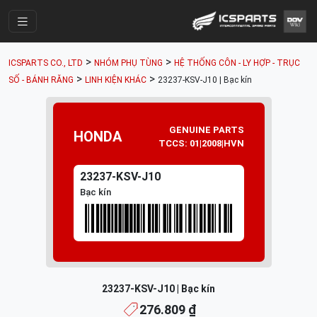
Trang Chính
>
>
ICSPARTS CO., LTD
NHÓM PHỤ TÙNG
HỆ THỐNG CÔN - LY HỢP - TRỤC
Cửa Hàng
>
>
SỐ - BÁNH RĂNG
LINH KIỆN KHÁC
23237-KSV-J10 | Bạc kín
Parts Catalogue
Mã Phụ Tùng
GENUINE PARTS
HONDA
TCCS: 01|2008|HVN
Nhóm Phụ Tùng
23237-KSV-J10
Tài khoản
Bạc kín
23237-KSV-J10 | Bạc kín
276.809 ₫