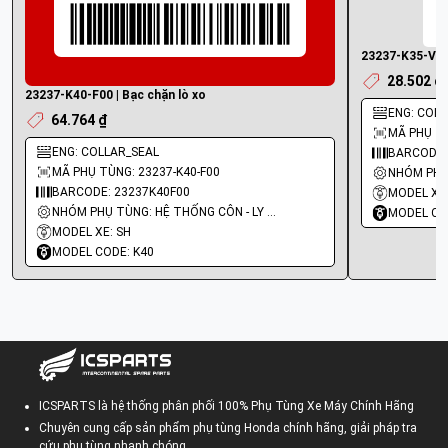
23237-K35-V00 
28.502 ₫
23237-K40-F00 | Bạc chặn lò xo
ENG: COLL
64.764 ₫
MÃ PHỤ TÙ
ENG: COLLAR_SEAL
BARCODE:
MÃ PHỤ TÙNG: 23237-K40-F00
BARCODE: 23237K40F00
MODEL XE
NHÓM PHỤ TÙNG: HỆ THỐNG CÔN - LY HỢP - TRỤC SỐ - BÁNH RĂNG
MODEL CO
MODEL XE: SH
MODEL CODE: K40
ICSPARTS là hệ thống phân phối 100% Phụ Tùng Xe Máy Chính Hãng
Chuyên cung cấp sản phẩm phụ tùng Honda chính hãng, giải pháp tra
cứu phụ tùng nhanh chóng