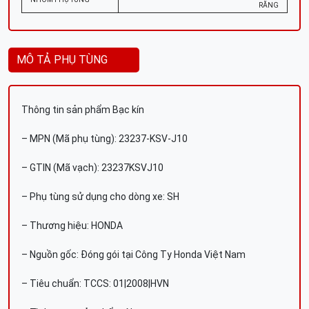
RĂNG
MÔ TẢ PHỤ TÙNG
Thông tin sản phẩm Bạc kín
– MPN (Mã phụ tùng): 23237-KSV-J10
– GTIN (Mã vạch): 23237KSVJ10
– Phụ tùng sử dụng cho dòng xe: SH
– Thương hiệu: HONDA
– Nguồn gốc: Đóng gói tại Công Ty Honda Việt Nam
– Tiêu chuẩn: TCCS: 01|2008|HVN