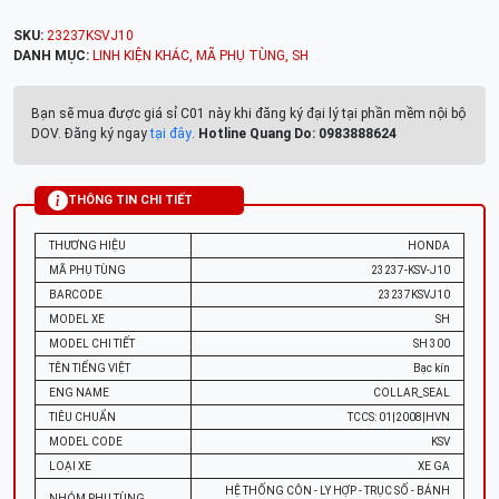
SKU:
23237KSVJ10
DANH MỤC:
LINH KIỆN KHÁC
,
MÃ PHỤ TÙNG
,
SH
Bạn sẽ mua được giá sỉ C01 này khi đăng ký đại lý tại phần mềm nội bộ
DOV. Đăng ký ngay
tại đây
.
Hotline Quang Do: 0983888624
THÔNG TIN CHI TIẾT
THƯƠNG HIỆU
HONDA
MÃ PHỤ TÙNG
23237-KSV-J10
BARCODE
23237KSVJ10
MODEL XE
SH
MODEL CHI TIẾT
SH 300
TÊN TIẾNG VIỆT
Bạc kín
ENG NAME
COLLAR_SEAL
TIÊU CHUẨN
TCCS: 01|2008|HVN
MODEL CODE
KSV
LOẠI XE
XE GA
HỆ THỐNG CÔN - LY HỢP - TRỤC SỐ - BÁNH
NHÓM PHỤ TÙNG