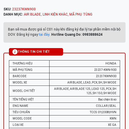
SKU:
23237KWN900
DANH MỤC:
AIR BLADE
,
LINH KIỆN KHÁC
,
MÃ PHỤ TÙNG
Bạn sẽ mua được giá sỉ C01 này khi đăng ký đại lý tại phần mềm nội bộ
DOV. Đăng ký ngay
tại đây
.
Hotline Quang Do: 0983888624
THÔNG TIN CHI TIẾT
THƯƠNG HIỆU
HONDA
MÃ PHỤ TÙNG
23237-KWN-900
BARCODE
23237KWN900
MODEL XE
AIR BLADE, LEAD, PCX, SH, SH MODE
AIR BLADE, AIR BLADE 125, LEAD 125, PCX, SH
MODEL CHI TIẾT
125, SH 150, SH MODE
TÊN TIẾNG VIỆT
Bạc chặn lò xo
ENG NAME
COLLAR | SEAL
TIÊU CHUẨN
TCCS: 01|2008|HVN
MODEL CODE
KWN
LOẠI XE
XE GA