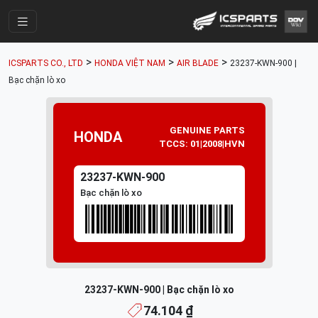
Trang Chính
>
>
>
ICSPARTS CO., LTD
HONDA VIỆT NAM
AIR BLADE
23237-KWN-900 |
Cửa Hàng
Bạc chặn lò xo
Parts Catalogue
Mã Phụ Tùng
GENUINE PARTS
HONDA
TCCS: 01|2008|HVN
Nhóm Phụ Tùng
23237-KWN-900
Tài khoản
Bạc chặn lò xo
23237-KWN-900 | Bạc chặn lò xo
74.104 ₫