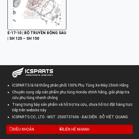
E-17-10 | BỘ TRUYỀN ĐỘNG SAU 
| SH 125 – SH 150
ICSPARTS là hệ thống phân phối 100% Phụ Tùng Xe Máy Chính Hãng
Chuyên cung cấp sản phẩm phụ tùng Honda chính hãng, giải pháp tra
cứu phụ tùng nhanh chóng
Trang trưng bày sản phẩm và hỗ trợ tra cứu, chưa hỗ trợ đặt hàng trực
tiếp trên website này
ICSPARTS CO., LTD - MST: 2500737606 - ĐẠI DIỆN : ĐỖ VIỆT QUANG
ĐIỀU KHOẢN
LIÊN HỆ NHANH