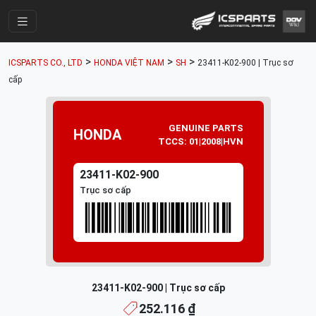
Trang Chính
>
>
>
ICSPARTS CO., LTD
HONDA VIỆT NAM
SH
23411-K02-900 | Trục sơ
Cửa Hàng
cấp
Parts Catalogue
GENUINE PARTS
Mã Phụ Tùng
HONDA
TCCS: 01|2008|HVN
Nhóm Phụ Tùng
23411-K02-900
Tài khoản
Trục sơ cấp
23411-K02-900 | Trục sơ cấp
252.116 ₫