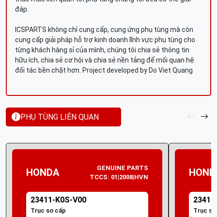
đáp.
ICSPARTS không chỉ cung cấp, cung ứng phụ tùng mà còn
cung cấp giải pháp hỗ trợ kinh doanh lĩnh vực phụ tùng cho
từng khách hàng sỉ của mình, chúng tôi chia sẻ thông tin
hữu ích, chia sẻ cơ hội và chia sẻ nền tảng để mối quan hệ
đối tác bền chặt hơn. Project developed by Do Viet Quang
PHỤ TÙNG LIÊN QUAN
GENUINE PARTS
HONDA
HOND
TCCS: 01|2008|HVN
23411-K0S-V00
23411
Trục sơ cấp
Trục sơ