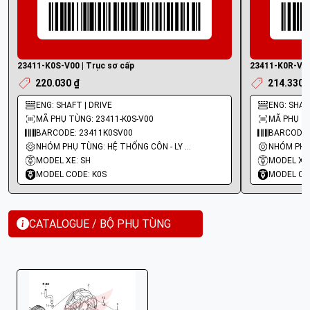
23411-K0S-V00 | Trục sơ cấp
23411-K0R-V00
220.030 ₫
214.330 
ENG: SHAFT | DRIVE
ENG: SHAF
MÃ PHỤ TÙNG: 23411-K0S-V00
MÃ PHỤ TÙ
BARCODE: 23411K0SV00
BARCODE:
NHÓM PHỤ TÙNG: HỆ THỐNG CÔN - LY HỢP - TRỤC SỐ - BÁNH RĂNG
MODEL XE: SH
MODEL XE:
MODEL CODE: K0S
MODEL CO
CATALOGUE / BỘ PHỤ TÙNG