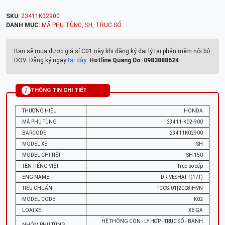
SKU:
23411K02900
DANH MỤC:
MÃ PHỤ TÙNG
,
SH
,
TRỤC SỐ
Bạn sẽ mua được giá sỉ C01 này khi đăng ký đại lý tại phần mềm nội bộ
DOV. Đăng ký ngay
tại đây
.
Hotline Quang Do: 0983888624
THÔNG TIN CHI TIẾT
THƯƠNG HIỆU
HONDA
MÃ PHỤ TÙNG
23411-K02-900
BARCODE
23411K02900
MODEL XE
SH
MODEL CHI TIẾT
SH 150
TÊN TIẾNG VIỆT
Trục sơ cấp
ENG NAME
DRIVESHAFT(17T)
TIÊU CHUẨN
TCCS: 01|2008|HVN
MODEL CODE
K02
LOẠI XE
XE GA
HỆ THỐNG CÔN - LY HỢP - TRỤC SỐ - BÁNH
NHÓM PHỤ TÙNG