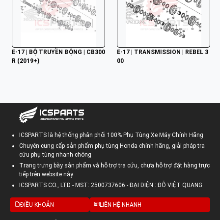
E-17 | BỘ TRUYỀN ĐỘNG | CB300
E-17 | TRANSMISSION | REBEL 3
R (2019+)
00
ICSPARTS là hệ thống phân phối 100% Phụ Tùng Xe Máy Chính Hãng
Chuyên cung cấp sản phẩm phụ tùng Honda chính hãng, giải pháp tra
cứu phụ tùng nhanh chóng
Trang trưng bày sản phẩm và hỗ trợ tra cứu, chưa hỗ trợ đặt hàng trực
tiếp trên website này
ICSPARTS CO., LTD - MST: 2500737606 - ĐẠI DIỆN : ĐỖ VIỆT QUANG
ĐIỀU KHOẢN
LIÊN HỆ NHANH