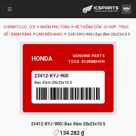
Trang Chính
>
>
ICSPARTS CO., LTD
NHÓM PHỤ TÙNG
HỆ THỐNG CÔN - LY HỢP - TRỤC
Cửa Hàng
>
>
SỐ - BÁNH RĂNG
LINH KIỆN KHÁC
23412-KYJ-900 | Bạc đệm 20x23x10.5
Parts Catalogue
Mã Phụ Tùng
GENUINE PARTS
HONDA
TCCS: 01|2008|HVN
Nhóm Phụ Tùng
23412-KYJ-900
Tài khoản
Bạc đệm 20x23x10.5
23412-KYJ-900 | Bạc đệm 20x23x10.5
134.282 ₫