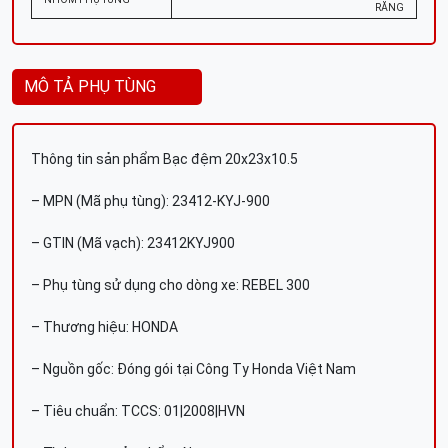
RĂNG
MÔ TẢ PHỤ TÙNG
Thông tin sản phẩm Bạc đệm 20x23x10.5
– MPN (Mã phụ tùng): 23412-KYJ-900
– GTIN (Mã vạch): 23412KYJ900
– Phụ tùng sử dụng cho dòng xe: REBEL 300
– Thương hiệu: HONDA
– Nguồn gốc: Đóng gói tại Công Ty Honda Việt Nam
– Tiêu chuẩn: TCCS: 01|2008|HVN