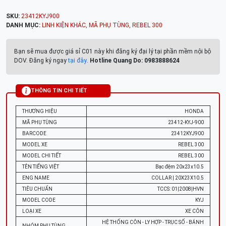
SKU:
23412KYJ900
DANH MỤC:
LINH KIỆN KHÁC
,
MÃ PHỤ TÙNG
,
REBEL 300
Bạn sẽ mua được giá sỉ C01 này khi đăng ký đại lý tại phần mềm nội bộ
DOV. Đăng ký ngay
tại đây
.
Hotline Quang Do: 0983888624
THÔNG TIN CHI TIẾT
THƯƠNG HIỆU
HONDA
MÃ PHỤ TÙNG
23412-KYJ-900
BARCODE
23412KYJ900
MODEL XE
REBEL 300
MODEL CHI TIẾT
REBEL 300
TÊN TIẾNG VIỆT
Bạc đệm 20x23x10.5
ENG NAME
COLLAR | 20X23X10.5
TIÊU CHUẨN
TCCS: 01|2008|HVN
MODEL CODE
KYJ
LOẠI XE
XE CÔN
HỆ THỐNG CÔN - LY HỢP - TRỤC SỐ - BÁNH
NHÓM PHỤ TÙNG