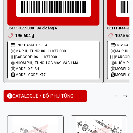
06111-K77-D30 | Bộ gioăng A
06111-K44-J00 
196.604 ₫
107.554 
ENG: GASKET KIT A
ENG: GASKE
MÃ PHỤ TÙNG: 06111-K77-D30
MÃ PHỤ TÙ
BARCODE: 06111K77D30
BARCODE:
NHÓM PHỤ TÙNG: LỐC MÁY -VÁCH MÁY - GIOĂNG MÁY
MODEL XE: SH
MODEL XE:
MODEL CODE: K77
MODEL CO
CATALOGUE / BỘ PHỤ TÙNG