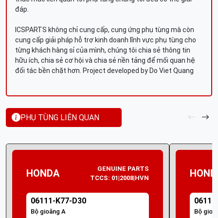
đáp.
ICSPARTS không chỉ cung cấp, cung ứng phụ tùng mà còn
cung cấp giải pháp hỗ trợ kinh doanh lĩnh vực phụ tùng cho
từng khách hàng sỉ của mình, chúng tôi chia sẻ thông tin
hữu ích, chia sẻ cơ hội và chia sẻ nền tảng để mối quan hệ
đối tác bền chặt hơn. Project developed by Do Viet Quang
PHỤ TÙNG LIÊN QUAN
GENUINE PARTS
HONDA
HOND
TCCS: 01|2008|HVN
06111-K77-D30
06111
Bộ gioăng A
Bộ gioă