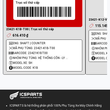
Trục số thứ cấp
23421-K12-V00 
115.145 
23421-K1B-T00 | Trục số thứ cấp
ENG: SHAF
616.410 ₫
MÃ PHỤ TÙ
ENG: SHAFT | COUNTER
BARCODE:
MÃ PHỤ TÙNG: 23421-K1B-T00
BARCODE: 23421K1BT00
MODEL XE:
NHÓM PHỤ TÙNG: HỆ THỐNG CÔN - LY HỢP - TRỤC SỐ - BÁNH RĂNG
MODEL CO
MODEL XE: SH
MODEL CODE: K1B
ICSPARTS là hệ thống phân phối 100% Phụ Tùng Xe Máy Chính Hãng