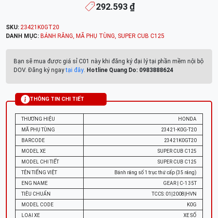
292.593 ₫
SKU:
23421K0GT20
DANH MỤC:
BÁNH RĂNG
,
MÃ PHỤ TÙNG
,
SUPER CUB C125
Bạn sẽ mua được giá sỉ C01 này khi đăng ký đại lý tại phần mềm nội bộ
DOV. Đăng ký ngay
tại đây
.
Hotline Quang Do: 0983888624
THÔNG TIN CHI TIẾT
THƯƠNG HIỆU
HONDA
MÃ PHỤ TÙNG
23421-K0G-T20
BARCODE
23421K0GT20
MODEL XE
SUPER CUB C125
MODEL CHI TIẾT
SUPER CUB C125
TÊN TIẾNG VIỆT
Bánh răng số 1 trục thứ cấp (35 răng)
ENG NAME
GEAR | C-1 35T
TIÊU CHUẨN
TCCS: 01|2008|HVN
MODEL CODE
K0G
LOẠI XE
XE SỐ