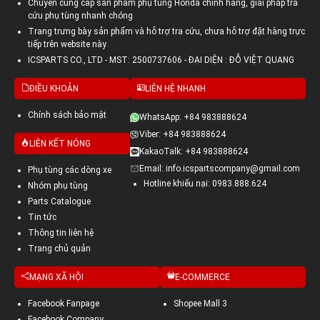
Chuyên cung cấp sản phẩm phụ tùng Honda chính hãng, giải pháp tra
cứu phụ tùng nhanh chóng
Trang trưng bày sản phẩm và hỗ trợ tra cứu, chưa hỗ trợ đặt hàng trực
tiếp trên website này
ICSPARTS CO., LTD - MST: 2500737606 - ĐẠI DIỆN : ĐỖ VIỆT QUANG
ĐIỀU KHOẢN
LIÊN HỆ NHANH
Chính sách bảo mật
WhatsApp: +84 983888624
Viber: +84 983888624
LIÊN KẾT NÓNG
KakaoTalk: +84 983888624
Email: info.icspartscompany@gmail.com
Phụ tùng các dòng xe
Hotline khiếu nại: 0983.888.624
Nhóm phụ tùng
Parts Catalogue
Tin tức
Thông tin liên hệ
Trang chủ quản
MẠNG XÃ HỘI
E-COMMERCE
Facebook Fanpage
Shopee Mall 3
Facebook Company