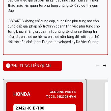
báo giá theo giá trị đơn hàng hoặc nhu cầu mua sắm. Mọi
thắc mắc liên quan tới phụ tùng chúng tôi đều có thể giải
đáp.
ICSPARTS không chỉ cung cấp, cung ứng phụ tùng mà còn
cung cấp giải pháp hỗ trợ kinh doanh lĩnh vực phụ tùng cho
từng khách hàng sỉ của mình, chúng tôi chia sẻ thông tin
hữu ích, chia sẻ cơ hội và chia sẻ nền tảng để mối quan hệ
đối tác bền chặt hơn. Project developed by Do Viet Quang
PHỤ TÙNG LIÊN QUAN
GENUINE PARTS
HONDA
TCCS: 01|2008|HVN
23421-K1B-T00