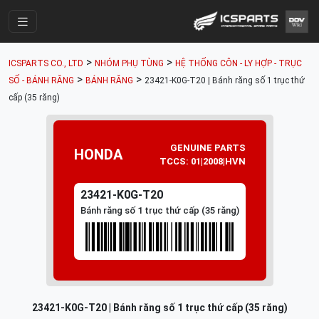
Trang Chính
>
>
ICSPARTS CO., LTD
NHÓM PHỤ TÙNG
HỆ THỐNG CÔN - LY HỢP - TRỤC
Cửa Hàng
>
>
SỐ - BÁNH RĂNG
BÁNH RĂNG
23421-K0G-T20 | Bánh răng số 1 trục thứ
cấp (35 răng)
Parts Catalogue
Mã Phụ Tùng
GENUINE PARTS
HONDA
Nhóm Phụ Tùng
TCCS: 01|2008|HVN
Tài khoản
23421-K0G-T20
Bánh răng số 1 trục thứ cấp (35 răng)
23421-K0G-T20 | Bánh răng số 1 trục thứ cấp (35 răng)