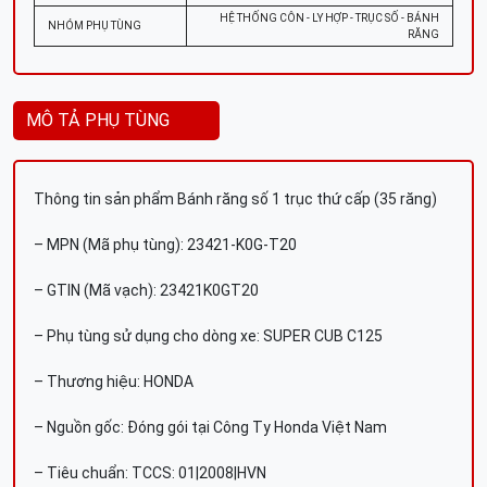
HỆ THỐNG CÔN - LY HỢP - TRỤC SỐ - BÁNH
NHÓM PHỤ TÙNG
RĂNG
MÔ TẢ PHỤ TÙNG
Thông tin sản phẩm Bánh răng số 1 trục thứ cấp (35 răng)
– MPN (Mã phụ tùng): 23421-K0G-T20
– GTIN (Mã vạch): 23421K0GT20
– Phụ tùng sử dụng cho dòng xe: SUPER CUB C125
– Thương hiệu: HONDA
– Nguồn gốc: Đóng gói tại Công Ty Honda Việt Nam
– Tiêu chuẩn: TCCS: 01|2008|HVN