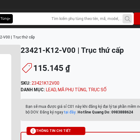
 Tùng
2-V00 | Trục thứ cấp
23421-K12-V00 | Trục thứ cấp
115.145 ₫
SKU:
23421K12V00
DANH MỤC:
LEAD
,
MÃ PHỤ TÙNG
,
TRỤC SỐ
Bạn sẽ mua được giá sỉ C01 này khi đăng ký đại lý tại phần mềm n
bộ DOV. Đăng ký ngay
tại đây
.
Hotline Quang Do: 0983888624
THÔNG TIN CHI TIẾT