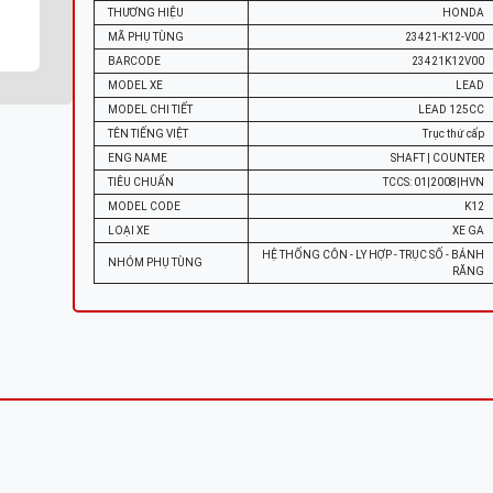
THƯƠNG HIỆU
HONDA
MÃ PHỤ TÙNG
23421-K12-V00
BARCODE
23421K12V00
MODEL XE
LEAD
MODEL CHI TIẾT
LEAD 125CC
TÊN TIẾNG VIỆT
Trục thứ cấp
ENG NAME
SHAFT | COUNTER
TIÊU CHUẨN
TCCS: 01|2008|HVN
MODEL CODE
K12
LOẠI XE
XE GA
HỆ THỐNG CÔN - LY HỢP - TRỤC SỐ - BÁNH
NHÓM PHỤ TÙNG
RĂNG