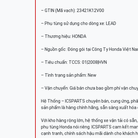
– GTIN (Mã vạch): 23421K12V00
– Phụ tùng sử dụng cho dòng xe: LEAD
– Thương hiệu: HONDA
– Nguồn gốc: Đóng gói tại Công Ty Honda Việt N
– Tiêu chuẩn: TCCS: 01|2008|HVN
– Tình trạng sản phẩm: New
– Vận chuyển: Giá bán chưa bao gồm phí vận chu
Hệ Thống – ICSPARTS chuyên bán, cung ứng, phâ
sản phẩm là hàng chính hãng, sẵn sàng xuất hóa 
Với kho hàng rộng lớn, hệ thống xe vận tải có sẵ
phụ tùng Honda nói riêng. ICSPARTS cam kết man
cạnh tranh, chính sách hậu mãi dành cho khách h