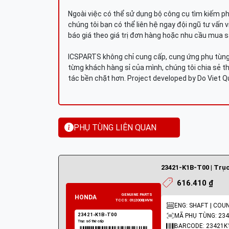
Ngoài việc có thể sử dụng bộ công cụ tìm kiếm p
chúng tôi bạn có thể liên hệ ngay đội ngũ tư vấn 
báo giá theo giá trị đơn hàng hoặc nhu cầu mua s
ICSPARTS không chỉ cung cấp, cung ứng phụ tùng 
từng khách hàng sỉ của mình, chúng tôi chia sẻ th
tác bền chặt hơn. Project developed by Do Viet 
PHỤ TÙNG LIÊN QUAN
23421-K1B-T00 | Trục
616.410 ₫
ENG: SHAFT | COU
MÃ PHỤ TÙNG: 234
BARCODE: 23421K