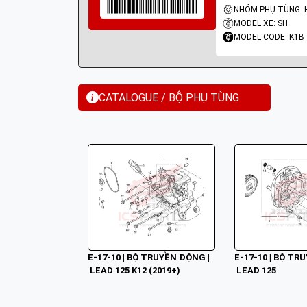
MODEL XE: SH
MODEL CODE: K1B
CATALOGUE / BỘ PHỤ TÙNG
E-17-10 | BỘ TRUYỀN ĐỘNG |
E-17-10 | BỘ TRU
 LEAD 125 K12 (2019+)
 LEAD 125