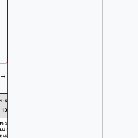
21-K12-900 | Trục thứ cấp
133.386 ₫
ENG: SHAFT | COUNTER
MÃ PHỤ TÙNG: 23421-K12-900
BARCODE: 23421K12900