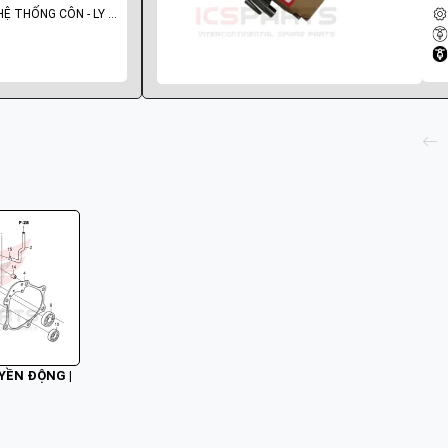
NHÓM PHỤ TÙNG: HỆ THỐNG CÔN - LY HỢP - TRỤC SỐ - BÁNH RĂNG
YỀN ĐỘNG | 