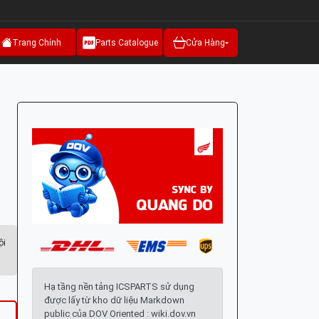
Trang Chính
Parts Catalogue
Cửa Hàng
ội
Hạ tầng nền tảng ICSPARTS sử dụng
được lấy từ kho dữ liệu Markdown
public của DOV Oriented : wiki.dov.vn