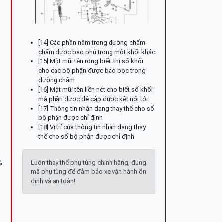
[14] Các phần nằm trong đường chấm
chấm được bao phủ trong một khối khác
[15] Một mũi tên rỗng biểu thị số khối
cho các bộ phận được bao bọc trong
đường chấm
[16] Một mũi tên liền nét cho biết số khối
mà phần được đề cập được kết nối tới
[17] Thông tin nhận dạng thay thế cho số
bộ phận được chỉ định
[18] Vị trí của thông tin nhận dạng thay
thế cho số bộ phận được chỉ định
Luôn thay thế phụ tùng chính hãng, đúng
%
mã phụ tùng để đảm bảo xe vận hành ổn
định và an toàn!