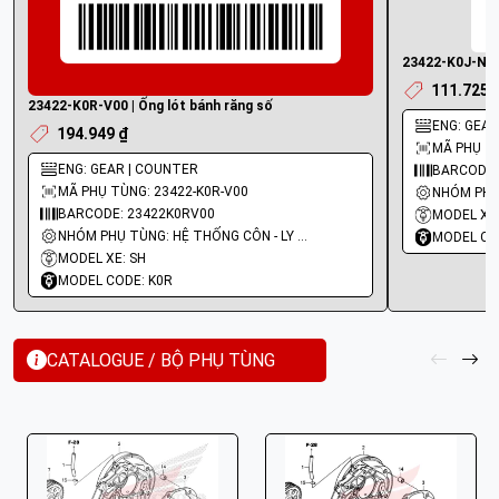
23422-K0J-N00 
111.725 
23422-K0R-V00 | Ống lót bánh răng số
ENG: GEAR
194.949 ₫
MÃ PHỤ TÙ
ENG: GEAR | COUNTER
BARCODE:
MÃ PHỤ TÙNG: 23422-K0R-V00
BARCODE: 23422K0RV00
MODEL XE:
NHÓM PHỤ TÙNG: HỆ THỐNG CÔN - LY HỢP - TRỤC SỐ - BÁNH RĂNG
MODEL CO
MODEL XE: SH
MODEL CODE: K0R
CATALOGUE / BỘ PHỤ TÙNG