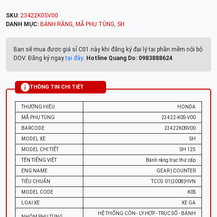
SKU:
23422K0SV00
DANH MỤC:
BÁNH RĂNG
,
MÃ PHỤ TÙNG
,
SH
Bạn sẽ mua được giá sỉ C01 này khi đăng ký đại lý tại phần mềm nội bộ
DOV. Đăng ký ngay
tại đây
.
Hotline Quang Do: 0983888624
THÔNG TIN CHI TIẾT
THƯƠNG HIỆU
HONDA
MÃ PHỤ TÙNG
23422-K0S-V00
BARCODE
23422K0SV00
MODEL XE
SH
MODEL CHI TIẾT
SH 125
TÊN TIẾNG VIỆT
Bánh răng trục thứ cấp
ENG NAME
GEAR | COUNTER
TIÊU CHUẨN
TCCS: 01|2008|HVN
MODEL CODE
K0S
LOẠI XE
XE GA
HỆ THỐNG CÔN - LY HỢP - TRỤC SỐ - BÁNH
NHÓM PHỤ TÙNG