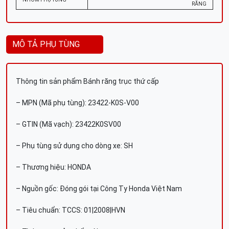
RĂNG
MÔ TẢ PHỤ TÙNG
Thông tin sản phẩm Bánh răng trục thứ cấp
– MPN (Mã phụ tùng): 23422-K0S-V00
– GTIN (Mã vạch): 23422K0SV00
– Phụ tùng sử dụng cho dòng xe: SH
– Thương hiệu: HONDA
– Nguồn gốc: Đóng gói tại Công Ty Honda Việt Nam
– Tiêu chuẩn: TCCS: 01|2008|HVN