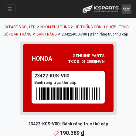
Trang Chính
>
>
ICSPARTS CO., LTD
NHÓM PHỤ TÙNG
HỆ THỐNG CÔN - LY HỢP - TRỤC
Cửa Hàng
>
>
SỐ - BÁNH RĂNG
BÁNH RĂNG
23422-K0S-V00 | Bánh răng trục thứ cấp
Parts Catalogue
Mã Phụ Tùng
GENUINE PARTS
HONDA
TCCS: 01|2008|HVN
Nhóm Phụ Tùng
23422-K0S-V00
Tài khoản
Bánh răng trục thứ cấp
23422-K0S-V00 | Bánh răng trục thứ cấp
190.389 ₫