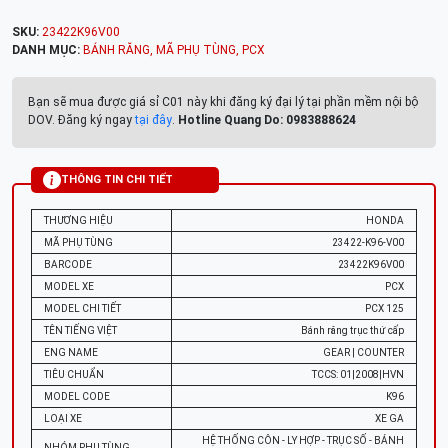
SKU:
23422K96V00
DANH MỤC:
BÁNH RĂNG
,
MÃ PHỤ TÙNG
,
PCX
Bạn sẽ mua được giá sỉ C01 này khi đăng ký đại lý tại phần mềm nội bộ
DOV. Đăng ký ngay
tại đây
.
Hotline Quang Do: 0983888624
THÔNG TIN CHI TIẾT
THƯƠNG HIỆU
HONDA
MÃ PHỤ TÙNG
23422-K96-V00
BARCODE
23422K96V00
MODEL XE
PCX
MODEL CHI TIẾT
PCX 125
TÊN TIẾNG VIỆT
Bánh răng trục thứ cấp
ENG NAME
GEAR | COUNTER
TIÊU CHUẨN
TCCS: 01|2008|HVN
MODEL CODE
K96
LOẠI XE
XE GA
HỆ THỐNG CÔN - LY HỢP - TRỤC SỐ - BÁNH
NHÓM PHỤ TÙNG