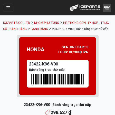
Trang Chính
>
>
ICSPARTS CO., LTD
NHÓM PHỤ TÙNG
HỆ THỐNG CÔN - LY HỢP - TRỤC
Cửa Hàng
>
>
SỐ - BÁNH RĂNG
BÁNH RĂNG
23422-K96-V00 | Bánh răng trục thứ cấp
Parts Catalogue
Mã Phụ Tùng
GENUINE PARTS
HONDA
TCCS: 01|2008|HVN
Nhóm Phụ Tùng
23422-K96-V00
Tài khoản
Bánh răng trục thứ cấp
23422-K96-V00 | Bánh răng trục thứ cấp
298.627 ₫