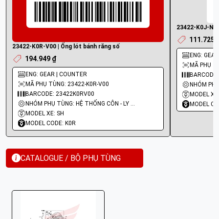
23422-K0J-N00 
111.725 
23422-K0R-V00 | Ống lót bánh răng số
ENG: GEAR
194.949 ₫
MÃ PHỤ TÙ
ENG: GEAR | COUNTER
BARCODE:
MÃ PHỤ TÙNG: 23422-K0R-V00
BARCODE: 23422K0RV00
MODEL XE:
NHÓM PHỤ TÙNG: HỆ THỐNG CÔN - LY HỢP - TRỤC SỐ - BÁNH RĂNG
MODEL CO
MODEL XE: SH
MODEL CODE: K0R
CATALOGUE / BỘ PHỤ TÙNG