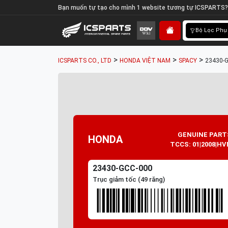
Bạn muốn tự tạo cho mình 1 website tương tự ICSPARTS?
Bộ Lọc Phụ
>
>
>
ICSPARTS CO., LTD
HONDA VIỆT NAM
SPACY
23430-G
GENUINE PART
HONDA
TCCS: 01|2008|HV
23430-GCC-000
Trục giảm tốc (49 răng)