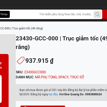
 Tùng
CC-000 | Trục giảm tốc (49 răng)
23430-GCC-000 | Trục giảm tốc (4
răng)
937.915 ₫
S
N
SKU:
23430GCC000
DANH MỤC:
MÃ PHỤ TÙNG
,
SPACY
,
TRỤC SỐ
Bạn sẽ mua được giá sỉ C01 này khi đăng ký đại lý tại phần mềm n
bộ DOV. Đăng ký ngay
tại đây
.
Hotline Quang Do: 0983888624