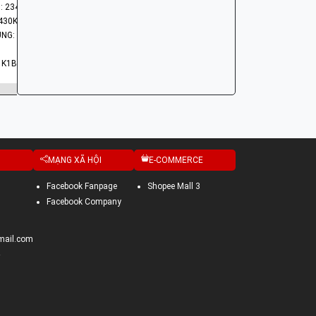
: 23430-K1B-T00
430K1BT00
NHÓM PHỤ TÙNG: HỆ THỐNG CÔN - LY HỢP - TRỤC SỐ - BÁNH RĂNG
 K1B
MẠNG XÃ HỘI
E-COMMERCE
Facebook Fanpage
Shopee Mall 3
Facebook Company
mail.com