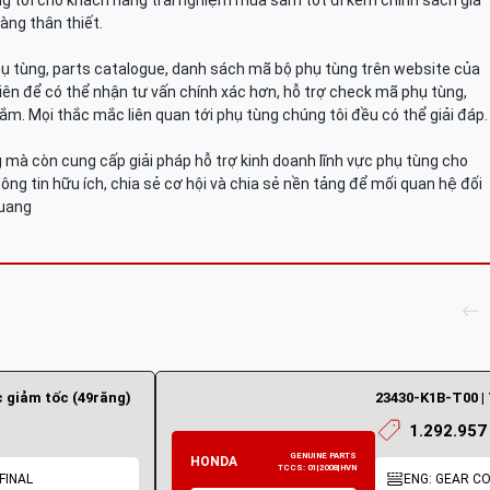
g tới cho khách hàng trải nghiệm mua sắm tốt đi kèm chính sách giá
àng thân thiết.
hụ tùng, parts catalogue, danh sách mã bộ phụ tùng trên website của
viên để có thể nhận tư vấn chính xác hơn, hỗ trợ check mã phụ tùng,
ắm. Mọi thắc mắc liên quan tới phụ tùng chúng tôi đều có thể giải đáp.
mà còn cung cấp giải pháp hỗ trợ kinh doanh lĩnh vực phụ tùng cho
ông tin hữu ích, chia sẻ cơ hội và chia sẻ nền tảng để mối quan hệ đối
Quang
c giảm tốc (49răng)
23430-K1B-T00 |
1.292.957
FINAL
ENG: GEAR CO