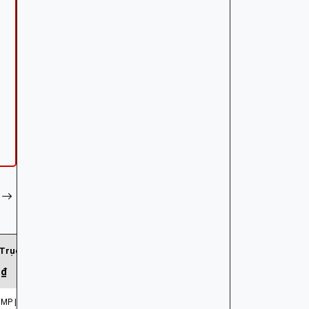
 Trục giảm tốc
 ₫
MP | FINAL