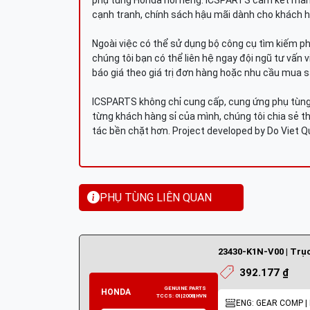
phụ tùng Honda nói riêng. ICSPARTS cam kết man
cạnh tranh, chính sách hậu mãi dành cho khách h
Ngoài việc có thể sử dụng bộ công cụ tìm kiếm p
chúng tôi bạn có thể liên hệ ngay đội ngũ tư vấn 
báo giá theo giá trị đơn hàng hoặc nhu cầu mua s
ICSPARTS không chỉ cung cấp, cung ứng phụ tùng 
từng khách hàng sỉ của mình, chúng tôi chia sẻ th
tác bền chặt hơn. Project developed by Do Viet 
PHỤ TÙNG LIÊN QUAN
23430-K1N-V00 | Trụ
392.177 ₫
ENG: GEAR COMP | 