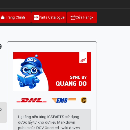
Trang Chính
Parts Catalogue
Cửa Hàng
9
ội
Hạ tầng nền tảng ICSPARTS sử dụng
được lấy từ kho dữ liệu Markdown
public của DOV Oriented : wiki.dov.vn