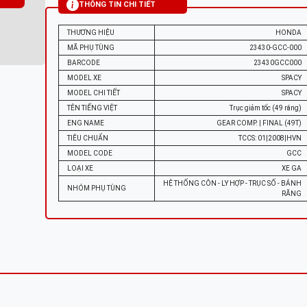
THÔNG TIN CHI TIẾT
THƯƠNG HIỆU
HONDA
MÃ PHỤ TÙNG
23430-GCC-000
BARCODE
23430GCC000
MODEL XE
SPACY
MODEL CHI TIẾT
SPACY
TÊN TIẾNG VIỆT
Trục giảm tốc (49 răng)
ENG NAME
GEAR COMP. | FINAL (49T)
TIÊU CHUẨN
TCCS: 01|2008|HVN
MODEL CODE
GCC
LOẠI XE
XE GA
HỆ THỐNG CÔN - LY HỢP - TRỤC SỐ - BÁNH
NHÓM PHỤ TÙNG
RĂNG