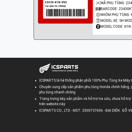
MÃ PHỤ TÙNG: 234
BARCODE: 23430K
MODEL XE: SH MO
MODEL CODE: K1N
ICSPARTS là hệ thống phân phối 100% Phụ Tùng Xe Máy 
Chuyên cung cấp sản phẩm phụ tùng Honda chính hãng, gi
phụ tùng nhanh chóng
Trang trưng bày sản phẩm và hỗ trợ tra cứu, chưa hỗ trợ 
trên website này
ICSPARTS CO., LTD - MST: 2500737606 - ĐẠI DIỆN : ĐỖ 