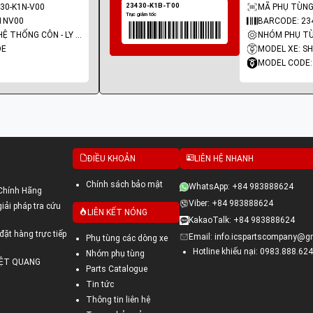
30-K1N-V00
MÃ PHỤ TÙNG
1NV00
BARCODE: 23
NHÓM PHỤ TÙNG: HỆ THỐNG CÔN - LY HỢP - TRỤC SỐ - BÁNH RĂNG
DE
MODEL XE: SH
MODEL CODE:
ĐIỀU KHOẢN
LIÊN HỆ NHANH
Chính sách bảo mật
WhatsApp: +84 983888624
Chính Hãng
Viber: +84 983888624
ải pháp tra cứu
LIÊN KẾT NÓNG
KakaoTalk: +84 983888624
đặt hàng trực tiếp
Email: info.icspartscompany@g
Phụ tùng các dòng xe
Hotline khiếu nại: 0983.888.624
Nhóm phụ tùng
VIỆT QUANG
Parts Catalogue
Tin tức
Thông tin liên hệ