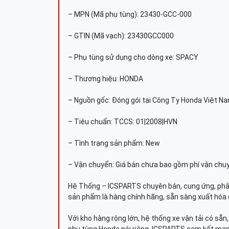
– MPN (Mã phụ tùng): 23430-GCC-000
– GTIN (Mã vạch): 23430GCC000
– Phụ tùng sử dụng cho dòng xe: SPACY
– Thương hiệu: HONDA
– Nguồn gốc: Đóng gói tại Công Ty Honda Việt N
– Tiêu chuẩn: TCCS: 01|2008|HVN
– Tình trạng sản phẩm: New
– Vận chuyển: Giá bán chưa bao gồm phí vận chu
Hệ Thống – ICSPARTS chuyên bán, cung ứng, phâ
sản phẩm là hàng chính hãng, sẵn sàng xuất hóa 
Với kho hàng rộng lớn, hệ thống xe vận tải có sẵ