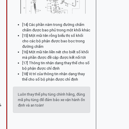
[14] Các phần nằm trong đường chấm
chấm được bao phủ trong một khối khác
[15] Một mũi tên rỗng biểu thị số khối
cho các bộ phận được bao bọc trong
đường chấm
[16] Một mũi tên liền nét cho biết số khối
mà phần được đề cập được kết nối tới
[17] Thông tin nhận dạng thay thế cho số
bộ phận được chỉ định
[18] Vị trí của thông tin nhận dạng thay
thế cho số bộ phận được chỉ định
Luôn thay thế phụ tùng chính hãng, đúng
mã phụ tùng để đảm bảo xe vận hành ổn
%
định và an toàn!