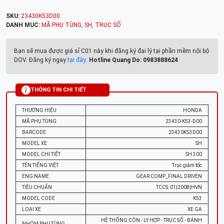
SKU:
23430K53D00
DANH MỤC:
MÃ PHỤ TÙNG
,
SH
,
TRỤC SỐ
Bạn sẽ mua được giá sỉ C01 này khi đăng ký đại lý tại phần mềm nội bộ
DOV. Đăng ký ngay
tại đây
.
Hotline Quang Do: 0983888624
THÔNG TIN CHI TIẾT
THƯƠNG HIỆU
HONDA
MÃ PHỤ TÙNG
23430-K53-D00
BARCODE
23430K53D00
MODEL XE
SH
MODEL CHI TIẾT
SH 300
TÊN TIẾNG VIỆT
Trục giảm tốc
ENG NAME
GEAR COMP_FINAL DRIVEN
TIÊU CHUẨN
TCCS: 01|2008|HVN
MODEL CODE
K53
LOẠI XE
XE GA
HỆ THỐNG CÔN - LY HỢP - TRỤC SỐ - BÁNH
NHÓM PHỤ TÙNG