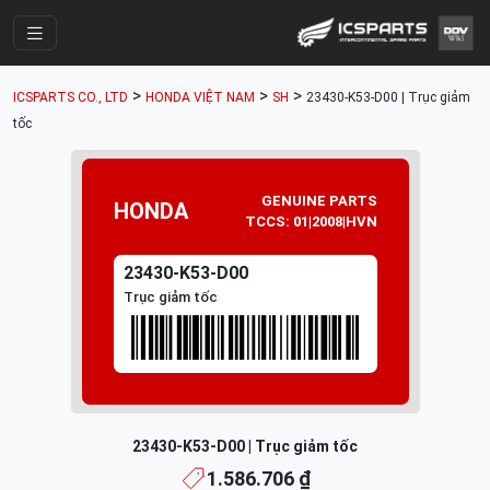
Trang Chính
>
>
>
ICSPARTS CO., LTD
HONDA VIỆT NAM
SH
23430-K53-D00 | Trục giảm
Cửa Hàng
tốc
Parts Catalogue
Mã Phụ Tùng
GENUINE PARTS
HONDA
TCCS: 01|2008|HVN
Nhóm Phụ Tùng
23430-K53-D00
Tài khoản
Trục giảm tốc
23430-K53-D00 | Trục giảm tốc
1.586.706 ₫