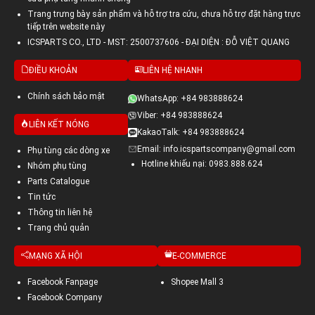
Trang trưng bày sản phẩm và hỗ trợ tra cứu, chưa hỗ trợ đặt hàng trực
tiếp trên website này
ICSPARTS CO., LTD - MST: 2500737606 - ĐẠI DIỆN : ĐỖ VIỆT QUANG
ĐIỀU KHOẢN
LIÊN HỆ NHANH
Chính sách bảo mật
WhatsApp: +84 983888624
Viber: +84 983888624
LIÊN KẾT NÓNG
KakaoTalk: +84 983888624
Email: info.icspartscompany@gmail.com
Phụ tùng các dòng xe
Hotline khiếu nại: 0983.888.624
Nhóm phụ tùng
Parts Catalogue
Tin tức
Thông tin liên hệ
Trang chủ quản
MẠNG XÃ HỘI
E-COMMERCE
Facebook Fanpage
Shopee Mall 3
Facebook Company