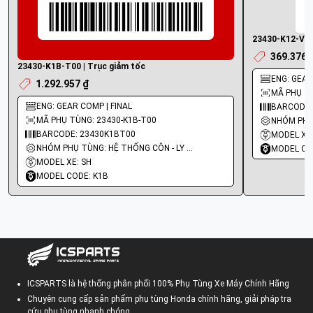
23430-K12-V00
369.376 
23430-K1B-T00 | Trục giảm tốc
ENG: GEAR
1.292.957 ₫
MÃ PHỤ TÙ
ENG: GEAR COMP | FINAL
BARCODE:
MÃ PHỤ TÙNG: 23430-K1B-T00
BARCODE: 23430K1BT00
MODEL XE:
NHÓM PHỤ TÙNG: HỆ THỐNG CÔN - LY HỢP - TRỤC SỐ - BÁNH RĂNG
MODEL CO
MODEL XE: SH
MODEL CODE: K1B
ICSPARTS là hệ thống phân phối 100% Phụ Tùng Xe Máy Chính Hãng
Chuyên cung cấp sản phẩm phụ tùng Honda chính hãng, giải pháp tra
cứu phụ tùng nhanh chóng