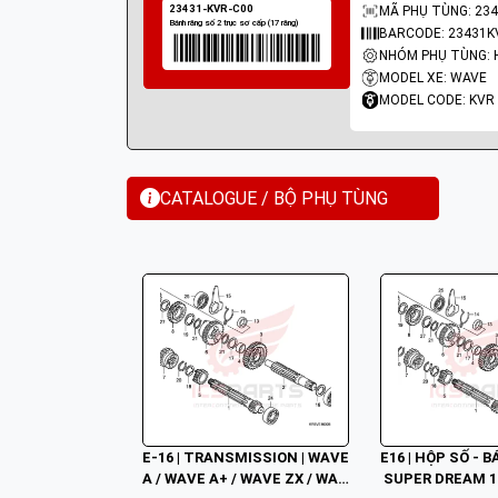
MÃ PHỤ TÙNG: 234
BARCODE: 23431K
MODEL XE: WAVE
MODEL CODE: KVR
CATALOGUE / BỘ PHỤ TÙNG
E-16 | TRANSMISSION | WAVE 
E16 | HỘP SỐ - 
A / WAVE A+ / WAVE ZX / WAV
 SUPER DREAM 1