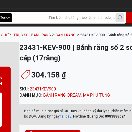
 Tùng
>
>
LY HỢP - TRỤC SỐ - BÁNH RĂNG
BÁNH RĂNG
23431-KEV-900 | Bánh răng số 2
23431-KEV-900 | Bánh răng số 2 s
cấp (17răng)
304.158 ₫
S
N
SKU:
23431KEV900
DANH MỤC:
BÁNH RĂNG
,
DREAM
,
MÃ PHỤ TÙNG
Bạn sẽ mua được giá sỉ C01 này khi đăng ký đại lý tại phần mềm n
bộ DOV. Đăng ký ngay
tại đây
.
Hotline Quang Do: 0983888624