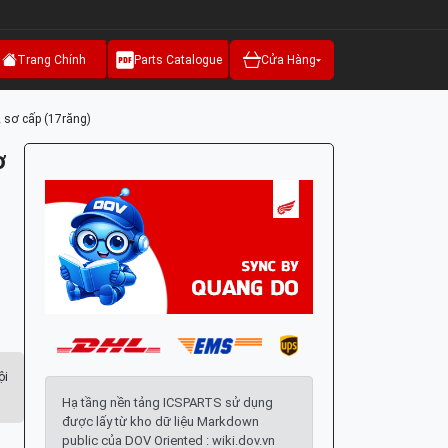
Trang Chính
Parts Catalogue
Cửa Hàng
 sơ cấp (17răng)
ơ
ội
Hạ tầng nền tảng ICSPARTS sử dụng
được lấy từ kho dữ liệu Markdown
public của DOV Oriented : wiki.dov.vn