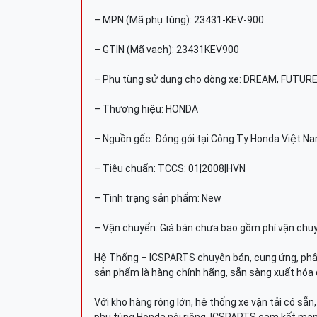
– MPN (Mã phụ tùng): 23431-KEV-900
– GTIN (Mã vạch): 23431KEV900
– Phụ tùng sử dụng cho dòng xe: DREAM, FUTUR
– Thương hiệu: HONDA
– Nguồn gốc: Đóng gói tại Công Ty Honda Việt N
– Tiêu chuẩn: TCCS: 01|2008|HVN
– Tình trạng sản phẩm: New
– Vận chuyển: Giá bán chưa bao gồm phí vận chu
Hệ Thống – ICSPARTS chuyên bán, cung ứng, phâ
sản phẩm là hàng chính hãng, sẵn sàng xuất hóa 
Với kho hàng rộng lớn, hệ thống xe vận tải có sẵ