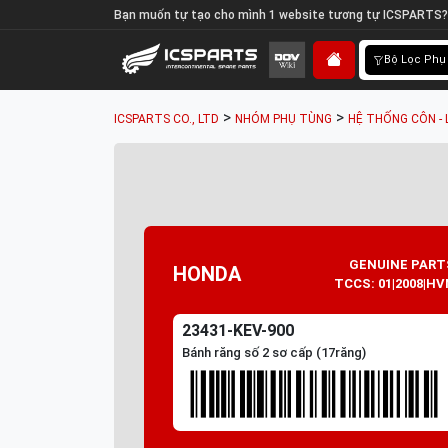
Bạn muốn tự tạo cho mình 1 website tương tự ICSPARTS?
Bộ Lọc Phụ
>
>
ICSPARTS CO., LTD
NHÓM PHỤ TÙNG
HỆ THỐNG CÔN - 
GENUINE PART
HONDA
TCCS: 01|2008|HV
23431-KEV-900
Bánh răng số 2 sơ cấp (17răng)