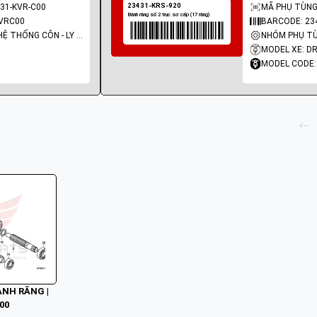
31-KVR-C00
MÃ PHỤ TÙNG:
VRC00
BARCODE: 23
NHÓM PHỤ TÙNG: HỆ THỐNG CÔN - LY HỢP - TRỤC SỐ - BÁNH RĂNG
MODEL XE: D
MODEL CODE:
BÁNH RĂNG |
00