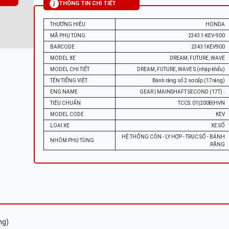
THÔNG TIN CHI TIẾT
THƯƠNG HIỆU
HONDA
MÃ PHỤ TÙNG
23431-KEV-900
BARCODE
23431KEV900
MODEL XE
DREAM, FUTURE, WAVE
MODEL CHI TIẾT
DREAM, FUTURE, WAVE S (nhập khẩu)
TÊN TIẾNG VIỆT
Bánh răng số 2 sơ cấp (17răng)
ENG NAME
GEAR | MAINSHAFT SECOND (17T) .
TIÊU CHUẨN
TCCS: 01|2008|HVN
MODEL CODE
KEV
LOẠI XE
XE SỐ
HỆ THỐNG CÔN - LY HỢP - TRỤC SỐ - BÁNH
NHÓM PHỤ TÙNG
RĂNG
ng)