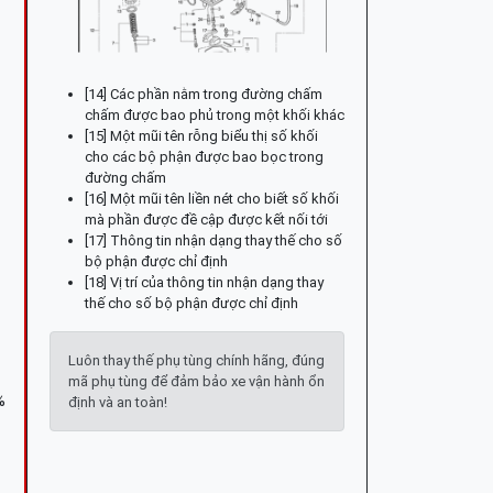
[14] Các phần nằm trong đường chấm
chấm được bao phủ trong một khối khác
[15] Một mũi tên rỗng biểu thị số khối
cho các bộ phận được bao bọc trong
đường chấm
[16] Một mũi tên liền nét cho biết số khối
mà phần được đề cập được kết nối tới
[17] Thông tin nhận dạng thay thế cho số
bộ phận được chỉ định
[18] Vị trí của thông tin nhận dạng thay
thế cho số bộ phận được chỉ định
Luôn thay thế phụ tùng chính hãng, đúng
mã phụ tùng để đảm bảo xe vận hành ổn
%
định và an toàn!