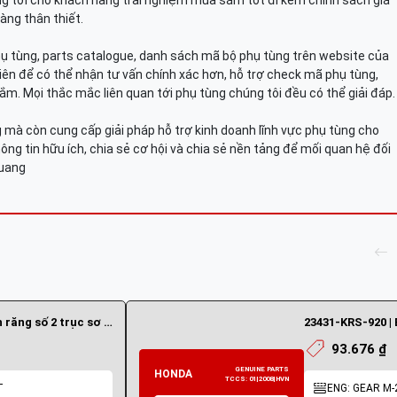
g tới cho khách hàng trải nghiệm mua sắm tốt đi kèm chính sách giá
àng thân thiết.
hụ tùng, parts catalogue, danh sách mã bộ phụ tùng trên website của
viên để có thể nhận tư vấn chính xác hơn, hỗ trợ check mã phụ tùng,
ắm. Mọi thắc mắc liên quan tới phụ tùng chúng tôi đều có thể giải đáp.
mà còn cung cấp giải pháp hỗ trợ kinh doanh lĩnh vực phụ tùng cho
ông tin hữu ích, chia sẻ cơ hội và chia sẻ nền tảng để mối quan hệ đối
Quang
23431-KVR-C00 | Bánh răng số 2 trục sơ cấp (17 răng)
93.676 ₫
T
ENG: GEAR M-