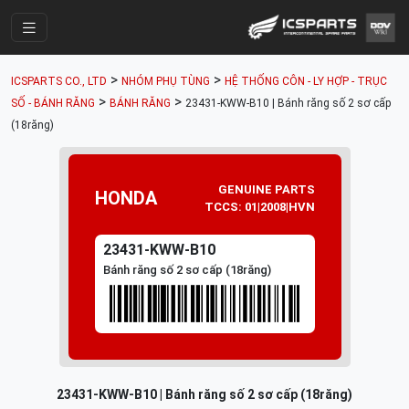
Trang Chính
>
>
ICSPARTS CO., LTD
NHÓM PHỤ TÙNG
HỆ THỐNG CÔN - LY HỢP - TRỤC
Cửa Hàng
>
>
SỐ - BÁNH RĂNG
BÁNH RĂNG
23431-KWW-B10 | Bánh răng số 2 sơ cấp
(18răng)
Parts Catalogue
Mã Phụ Tùng
GENUINE PARTS
HONDA
Nhóm Phụ Tùng
TCCS: 01|2008|HVN
Tài khoản
23431-KWW-B10
Bánh răng số 2 sơ cấp (18răng)
23431-KWW-B10 | Bánh răng số 2 sơ cấp (18răng)