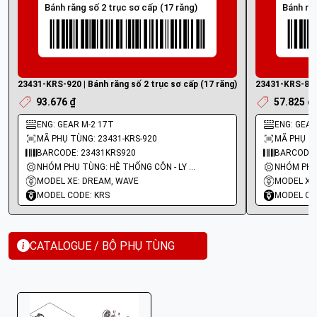
Bánh răng số 2 trục sơ cấp (17 răng)
Bánh ră
23431-KRS-920 | Bánh răng số 2 trục sơ cấp (17 răng)
23431-KRS-830 
93.676 ₫
57.825 ₫
ENG: GEAR M-2 17T
ENG: GEAR
MÃ PHỤ TÙNG: 23431-KRS-920
MÃ PHỤ TÙ
BARCODE: 23431KRS920
BARCODE:
NHÓM PHỤ TÙNG: HỆ THỐNG CÔN - LY HỢP - TRỤC SỐ - BÁNH RĂNG
MODEL XE: DREAM, WAVE
MODEL XE
MODEL CODE: KRS
MODEL CO
CATALOGUE / BỘ PHỤ TÙNG