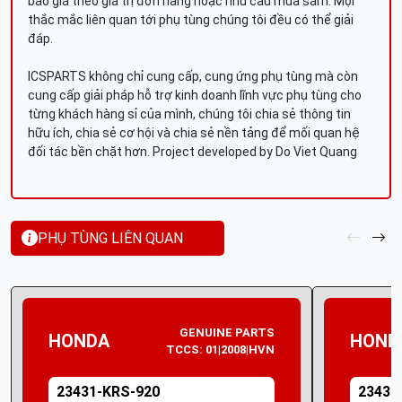
báo giá theo giá trị đơn hàng hoặc nhu cầu mua sắm. Mọi
thắc mắc liên quan tới phụ tùng chúng tôi đều có thể giải
đáp.
ICSPARTS không chỉ cung cấp, cung ứng phụ tùng mà còn
cung cấp giải pháp hỗ trợ kinh doanh lĩnh vực phụ tùng cho
từng khách hàng sỉ của mình, chúng tôi chia sẻ thông tin
hữu ích, chia sẻ cơ hội và chia sẻ nền tảng để mối quan hệ
đối tác bền chặt hơn. Project developed by Do Viet Quang
PHỤ TÙNG LIÊN QUAN
GENUINE PARTS
HONDA
HOND
TCCS: 01|2008|HVN
23431-KRS-920
23431