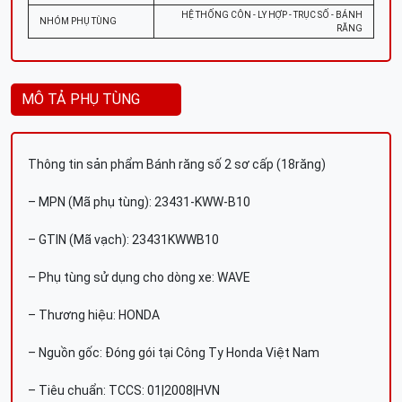
HỆ THỐNG CÔN - LY HỢP - TRỤC SỐ - BÁNH
NHÓM PHỤ TÙNG
RĂNG
MÔ TẢ PHỤ TÙNG
Thông tin sản phẩm Bánh răng số 2 sơ cấp (18răng)
– MPN (Mã phụ tùng): 23431-KWW-B10
– GTIN (Mã vạch): 23431KWWB10
– Phụ tùng sử dụng cho dòng xe: WAVE
– Thương hiệu: HONDA
– Nguồn gốc: Đóng gói tại Công Ty Honda Việt Nam
– Tiêu chuẩn: TCCS: 01|2008|HVN