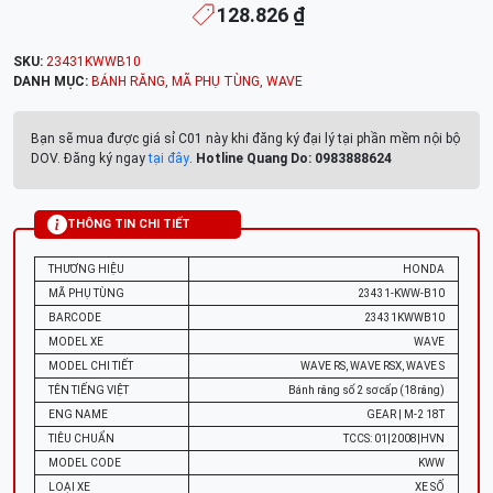
128.826 ₫
SKU:
23431KWWB10
DANH MỤC:
BÁNH RĂNG
,
MÃ PHỤ TÙNG
,
WAVE
Bạn sẽ mua được giá sỉ C01 này khi đăng ký đại lý tại phần mềm nội bộ
DOV. Đăng ký ngay
tại đây
.
Hotline Quang Do: 0983888624
THÔNG TIN CHI TIẾT
THƯƠNG HIỆU
HONDA
MÃ PHỤ TÙNG
23431-KWW-B10
BARCODE
23431KWWB10
MODEL XE
WAVE
MODEL CHI TIẾT
WAVE RS, WAVE RSX, WAVE S
TÊN TIẾNG VIỆT
Bánh răng số 2 sơ cấp (18răng)
ENG NAME
GEAR | M-2 18T
TIÊU CHUẨN
TCCS: 01|2008|HVN
MODEL CODE
KWW
LOẠI XE
XE SỐ