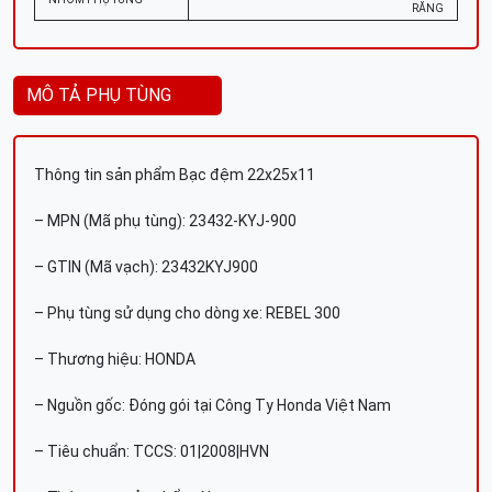
RĂNG
MÔ TẢ PHỤ TÙNG
Thông tin sản phẩm Bạc đệm 22x25x11
– MPN (Mã phụ tùng): 23432-KYJ-900
– GTIN (Mã vạch): 23432KYJ900
– Phụ tùng sử dụng cho dòng xe: REBEL 300
– Thương hiệu: HONDA
– Nguồn gốc: Đóng gói tại Công Ty Honda Việt Nam
– Tiêu chuẩn: TCCS: 01|2008|HVN