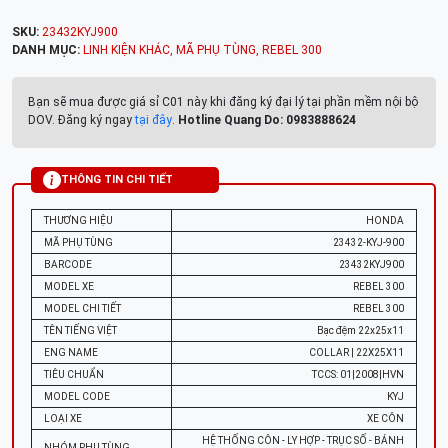
SKU:
23432KYJ900
DANH MỤC:
LINH KIỆN KHÁC
,
MÃ PHỤ TÙNG
,
REBEL 300
Bạn sẽ mua được giá sỉ C01 này khi đăng ký đại lý tại phần mềm nội bộ
DOV. Đăng ký ngay
tại đây
.
Hotline Quang Do: 0983888624
THÔNG TIN CHI TIẾT
THƯƠNG HIỆU
HONDA
MÃ PHỤ TÙNG
23432-KYJ-900
BARCODE
23432KYJ900
MODEL XE
REBEL 300
MODEL CHI TIẾT
REBEL 300
TÊN TIẾNG VIỆT
Bạc đệm 22x25x11
ENG NAME
COLLAR | 22X25X11
TIÊU CHUẨN
TCCS: 01|2008|HVN
MODEL CODE
KYJ
LOẠI XE
XE CÔN
HỆ THỐNG CÔN - LY HỢP - TRỤC SỐ - BÁNH
NHÓM PHỤ TÙNG