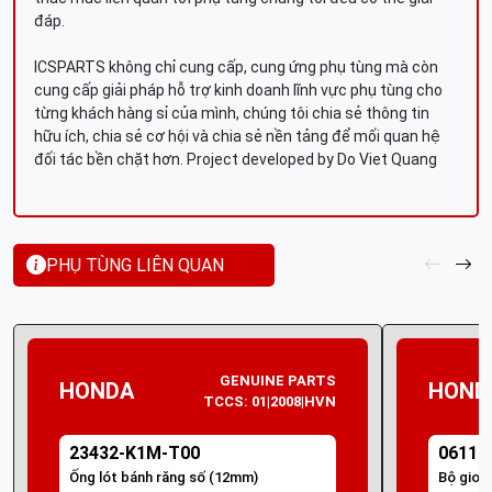
đáp.
ICSPARTS không chỉ cung cấp, cung ứng phụ tùng mà còn
cung cấp giải pháp hỗ trợ kinh doanh lĩnh vực phụ tùng cho
từng khách hàng sỉ của mình, chúng tôi chia sẻ thông tin
hữu ích, chia sẻ cơ hội và chia sẻ nền tảng để mối quan hệ
đối tác bền chặt hơn. Project developed by Do Viet Quang
PHỤ TÙNG LIÊN QUAN
GENUINE PARTS
HONDA
HOND
TCCS: 01|2008|HVN
23432-K1M-T00
06111
Ống lót bánh răng số (12mm)
Bộ gioă