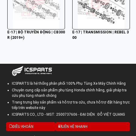
E-17 | BỘ TRUYỀN ĐỘNG | CB300
E-17 | TRANSMISSION | REBEL 3
R (2019+)
00
ICSPARTS là hệ thống phân phối 100% Phụ Tùng Xe Máy Chính Hãng
Chuyên cung cấp sản phẩm phụ tùng Honda chính hãng, giải pháp tra
cứu phụ tùng nhanh chóng
Trang trưng bày sản phẩm và hỗ trợ tra cứu, chưa hỗ trợ đặt hàng trực
tiếp trên website này
ICSPARTS CO., LTD - MST: 2500737606 - ĐẠI DIỆN : ĐỖ VIỆT QUANG
ĐIỀU KHOẢN
LIÊN HỆ NHANH