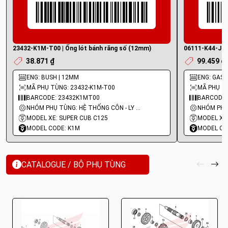
23432-K1M-T00 | Ống lót bánh răng số (12mm)
06111-K44-J50 
38.871 ₫
99.459 ₫
ENG: BUSH | 12MM
ENG: GASKE
MÃ PHỤ TÙNG: 23432-K1M-T00
MÃ PHỤ TÙ
BARCODE: 23432K1MT00
BARCODE:
NHÓM PHỤ TÙNG: HỆ THỐNG CÔN - LY HỢP - TRỤC SỐ - BÁNH RĂNG
MODEL XE: SUPER CUB C125
MODEL XE:
MODEL CODE: K1M
MODEL CO
CATALOGUE / BỘ PHỤ TÙNG