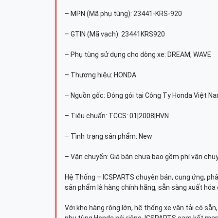
– MPN (Mã phụ tùng): 23441-KRS-920
– GTIN (Mã vạch): 23441KRS920
– Phụ tùng sử dụng cho dòng xe: DREAM, WAVE
– Thương hiệu: HONDA
– Nguồn gốc: Đóng gói tại Công Ty Honda Việt N
– Tiêu chuẩn: TCCS: 01|2008|HVN
– Tình trạng sản phẩm: New
– Vận chuyển: Giá bán chưa bao gồm phí vận chu
Hệ Thống – ICSPARTS chuyên bán, cung ứng, phâ
sản phẩm là hàng chính hãng, sẵn sàng xuất hóa 
Với kho hàng rộng lớn, hệ thống xe vận tải có sẵ