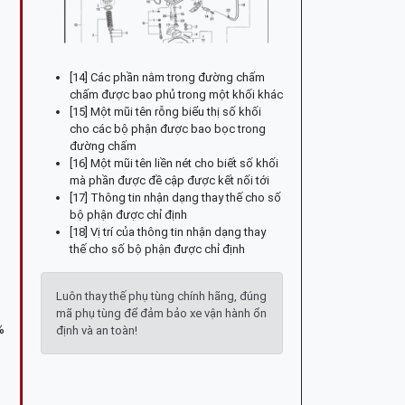
[14] Các phần nằm trong đường chấm
chấm được bao phủ trong một khối khác
[15] Một mũi tên rỗng biểu thị số khối
cho các bộ phận được bao bọc trong
đường chấm
[16] Một mũi tên liền nét cho biết số khối
mà phần được đề cập được kết nối tới
[17] Thông tin nhận dạng thay thế cho số
bộ phận được chỉ định
[18] Vị trí của thông tin nhận dạng thay
thế cho số bộ phận được chỉ định
Luôn thay thế phụ tùng chính hãng, đúng
mã phụ tùng để đảm bảo xe vận hành ổn
%
định và an toàn!