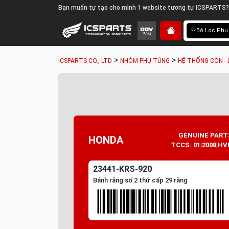
Bạn muốn tự tạo cho mình 1 website tương tự ICSPARTS?
Bộ Lọc Phụ
>
>
ICSPARTS CO., LTD
NHÓM PHỤ TÙNG
HỆ THỐNG CÔN - 
GENUINE PART
HONDA
TCCS: 01|2008|HV
23441-KRS-920
Bánh răng số 2 thứ cấp 29 răng