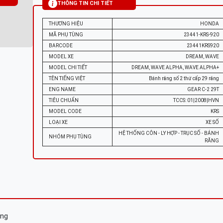
THÔNG TIN CHI TIẾT
THƯƠNG HIỆU
HONDA
MÃ PHỤ TÙNG
23441-KRS-920
BARCODE
23441KRS920
MODEL XE
DREAM, WAVE
MODEL CHI TIẾT
DREAM, WAVE ALPHA, WAVE ALPHA+
TÊN TIẾNG VIỆT
Bánh răng số 2 thứ cấp 29 răng
ENG NAME
GEAR C-2 29T
TIÊU CHUẨN
TCCS: 01|2008|HVN
MODEL CODE
KRS
LOẠI XE
XE SỐ
HỆ THỐNG CÔN - LY HỢP - TRỤC SỐ - BÁNH
NHÓM PHỤ TÙNG
RĂNG
ăng