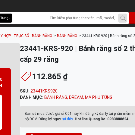
 Tùng
>
>
LY HỢP - TRỤC SỐ - BÁNH RĂNG
BÁNH RĂNG
23441-KRS-920 | Bánh răng số 2
23441-KRS-920 | Bánh răng số 2 t
cấp 29 răng
112.865 ₫
S
N
SKU:
23441KRS920
DANH MỤC:
BÁNH RĂNG
,
DREAM
,
MÃ PHỤ TÙNG
Bạn sẽ mua được giá sỉ C01 này khi đăng ký đại lý tại phần mềm n
bộ DOV. Đăng ký ngay
tại đây
.
Hotline Quang Do: 0983888624