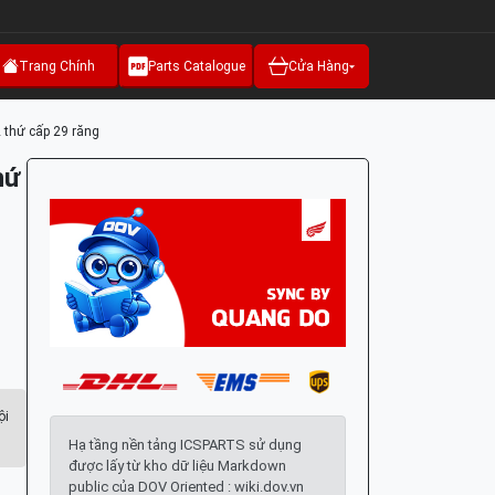
Trang Chính
Parts Catalogue
Cửa Hàng
 thứ cấp 29 răng
hứ
ội
Hạ tầng nền tảng ICSPARTS sử dụng
được lấy từ kho dữ liệu Markdown
public của DOV Oriented : wiki.dov.vn