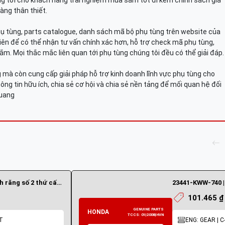
g tới cho khách hàng trải nghiệm mua sắm tốt đi kèm chính sách giá
àng thân thiết.
hụ tùng, parts catalogue, danh sách mã bộ phụ tùng trên website của
viên để có thể nhận tư vấn chính xác hơn, hỗ trợ check mã phụ tùng,
ắm. Mọi thắc mắc liên quan tới phụ tùng chúng tôi đều có thể giải đáp.
mà còn cung cấp giải pháp hỗ trợ kinh doanh lĩnh vực phụ tùng cho
ông tin hữu ích, chia sẻ cơ hội và chia sẻ nền tảng để mối quan hệ đối
Quang
23441-KWW-B10 | Bánh răng số 2 thứ cấp 28răng
101.465 ₫
T
ENG: GEAR | C