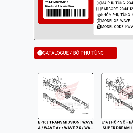
MÃ PHỤ TÙNG: 23
BARCODE: 23441
MODEL XE: WAVE
MODEL CODE: KW
CATALOGUE / BỘ PHỤ TÙNG
E-16 | TRANSMISSION | WAVE 
E16 | HỘP SỐ - 
A / WAVE A+ / WAVE ZX / WAV
 SUPER DREAM 1