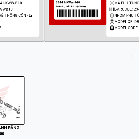
441-KWW-B10
MÃ PHỤ TÙNG
KWWB10
BARCODE: 2
NHÓM PHỤ TÙNG: HỆ THỐNG CÔN - LY HỢP - TRỤC SỐ - BÁNH RĂNG
MODEL XE: D
W
MODEL CODE
BÁNH RĂNG |
00