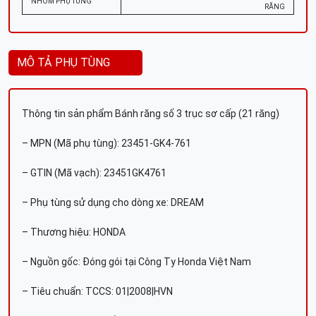
NHÓM PHỤ TÙNG
RĂNG
MÔ TẢ PHỤ TÙNG
Thông tin sản phẩm Bánh răng số 3 trục sơ cấp (21 răng)
– MPN (Mã phụ tùng): 23451-GK4-761
– GTIN (Mã vạch): 23451GK4761
– Phụ tùng sử dụng cho dòng xe: DREAM
– Thương hiệu: HONDA
– Nguồn gốc: Đóng gói tại Công Ty Honda Việt Nam
– Tiêu chuẩn: TCCS: 01|2008|HVN