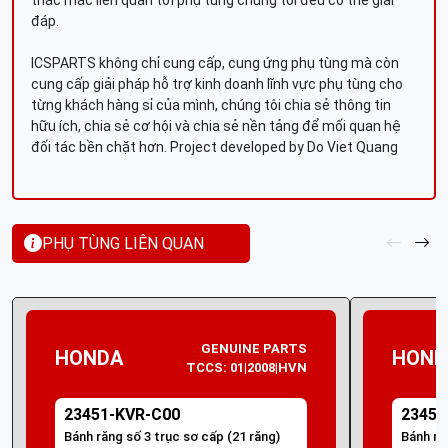
thắc mắc liên quan tới phụ tùng chúng tôi đều có thể giải
đáp.
ICSPARTS không chỉ cung cấp, cung ứng phụ tùng mà còn
cung cấp giải pháp hỗ trợ kinh doanh lĩnh vực phụ tùng cho
từng khách hàng sỉ của mình, chúng tôi chia sẻ thông tin
hữu ích, chia sẻ cơ hội và chia sẻ nền tảng để mối quan hệ
đối tác bền chặt hơn. Project developed by Do Viet Quang
PHỤ TÙNG LIÊN QUAN
GENUINE PARTS
HONDA
HOND
TCCS: 01|2008|HVN
23451-KVR-C00
23451
Bánh răng số 3 trục sơ cấp (21 răng)
Bánh ră