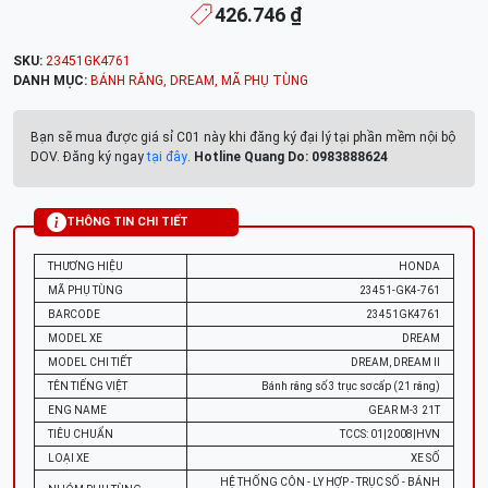
426.746 ₫
SKU:
23451GK4761
DANH MỤC:
BÁNH RĂNG
,
DREAM
,
MÃ PHỤ TÙNG
Bạn sẽ mua được giá sỉ C01 này khi đăng ký đại lý tại phần mềm nội bộ
DOV. Đăng ký ngay
tại đây
.
Hotline Quang Do: 0983888624
THÔNG TIN CHI TIẾT
THƯƠNG HIỆU
HONDA
MÃ PHỤ TÙNG
23451-GK4-761
BARCODE
23451GK4761
MODEL XE
DREAM
MODEL CHI TIẾT
DREAM, DREAM II
TÊN TIẾNG VIỆT
Bánh răng số 3 trục sơ cấp (21 răng)
ENG NAME
GEAR M-3 21T
TIÊU CHUẨN
TCCS: 01|2008|HVN
LOẠI XE
XE SỐ
HỆ THỐNG CÔN - LY HỢP - TRỤC SỐ - BÁNH