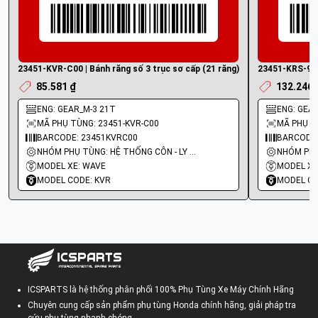
23451-KVR-C00 | Bánh răng số 3 trục sơ cấp (21 răng)
23451-KRS-920 
85.581 ₫
132.246 
ENG: GEAR_M-3 21T
ENG: GEAR
MÃ PHỤ TÙNG: 23451-KVR-C00
MÃ PHỤ T
BARCODE: 23451KVRC00
BARCODE:
NHÓM PHỤ TÙNG: HỆ THỐNG CÔN - LY HỢP - TRỤC SỐ - BÁNH RĂNG
MODEL XE: WAVE
MODEL XE
MODEL CODE: KVR
MODEL CO
ICSPARTS là hệ thống phân phối 100% Phụ Tùng Xe Máy Chính Hãng
Chuyên cung cấp sản phẩm phụ tùng Honda chính hãng, giải pháp tra