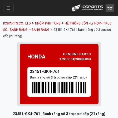
Trang Chính
>
>
ICSPARTS CO., LTD
NHÓM PHỤ TÙNG
HỆ THỐNG CÔN - LY HỢP - TRỤC
Cửa Hàng
>
>
SỐ - BÁNH RĂNG
BÁNH RĂNG
23451-GK4-761 | Bánh răng số 3 trục sơ
cấp (21 răng)
Parts Catalogue
Mã Phụ Tùng
GENUINE PARTS
HONDA
Nhóm Phụ Tùng
TCCS: 01|2008|HVN
Tài khoản
23451-GK4-761
Bánh răng số 3 trục sơ cấp (21 răng)
23451-GK4-761 | Bánh răng số 3 trục sơ cấp (21 răng)