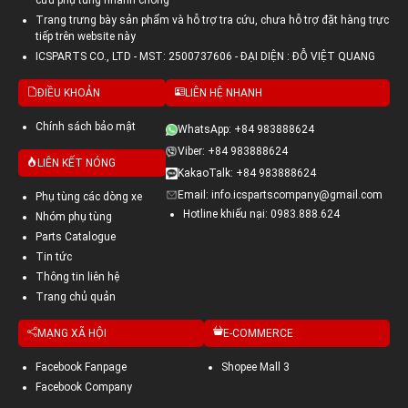
cứu phụ tùng nhanh chóng
Trang trưng bày sản phẩm và hỗ trợ tra cứu, chưa hỗ trợ đặt hàng trực
tiếp trên website này
ICSPARTS CO., LTD - MST: 2500737606 - ĐẠI DIỆN : ĐỖ VIỆT QUANG
ĐIỀU KHOẢN
LIÊN HỆ NHANH
Chính sách bảo mật
WhatsApp: +84 983888624
Viber: +84 983888624
LIÊN KẾT NÓNG
KakaoTalk: +84 983888624
Email: info.icspartscompany@gmail.com
Phụ tùng các dòng xe
Hotline khiếu nại: 0983.888.624
Nhóm phụ tùng
Parts Catalogue
Tin tức
Thông tin liên hệ
Trang chủ quản
MẠNG XÃ HỘI
E-COMMERCE
Facebook Fanpage
Shopee Mall 3
Facebook Company