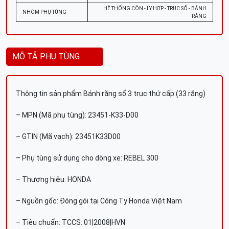
HỆ THỐNG CÔN - LY HỢP - TRỤC SỐ - BÁNH
NHÓM PHỤ TÙNG
RĂNG
MÔ TẢ PHỤ TÙNG
Thông tin sản phẩm Bánh răng số 3 trục thứ cấp (33 răng)
– MPN (Mã phụ tùng): 23451-K33-D00
– GTIN (Mã vạch): 23451K33D00
– Phụ tùng sử dụng cho dòng xe: REBEL 300
– Thương hiệu: HONDA
– Nguồn gốc: Đóng gói tại Công Ty Honda Việt Nam
– Tiêu chuẩn: TCCS: 01|2008|HVN