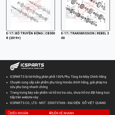
E-17 | BỘ TRUYỀN ĐỘNG | CB300
E-17 | TRANSMISSION | REBEL 3
R (2019+)
00
ICSPARTS là hệ thống phân phối 100% Phụ Tùng Xe Máy Chính Hãng
Chuyên cung cấp sản phẩm phụ tùng Honda chính hãng, giải pháp tra
cứu phụ tùng nhanh chóng
Trang trưng bày sản phẩm và hỗ trợ tra cứu, chưa hỗ trợ đặt hàng trực
tiếp trên website này
ICSPARTS CO., LTD - MST: 2500737606 - ĐẠI DIỆN : ĐỖ VIỆT QUANG
ĐIỀU KHOẢN
LIÊN HỆ NHANH