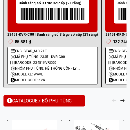
Bánh răng số 3 trục sơ cấp (21 răng)
Bánh ră
23451-KVR-C00 | Bánh răng số 3 trục sơ cấp (21 răng)
23451-KRS-920 
85.581 ₫
132.246 
ENG: GEAR_M-3 21T
ENG: GEAR
MÃ PHỤ TÙNG: 23451-KVR-C00
MÃ PHỤ T
BARCODE: 23451KVRC00
BARCODE:
NHÓM PHỤ TÙNG: HỆ THỐNG CÔN - LY HỢP - TRỤC SỐ - BÁNH RĂNG
MODEL XE: WAVE
MODEL XE
MODEL CODE: KVR
MODEL CO
CATALOGUE / BỘ PHỤ TÙNG