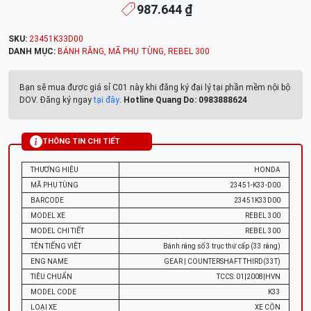
987.644 ₫
SKU:
23451K33D00
DANH MỤC:
BÁNH RĂNG
,
MÃ PHỤ TÙNG
,
REBEL 300
Bạn sẽ mua được giá sỉ C01 này khi đăng ký đại lý tại phần mềm nội bộ
DOV. Đăng ký ngay
tại đây
.
Hotline Quang Do: 0983888624
THÔNG TIN CHI TIẾT
THƯƠNG HIỆU
HONDA
MÃ PHỤ TÙNG
23451-K33-D00
BARCODE
23451K33D00
MODEL XE
REBEL 300
MODEL CHI TIẾT
REBEL 300
TÊN TIẾNG VIỆT
Bánh răng số 3 trục thứ cấp (33 răng)
ENG NAME
GEAR | COUNTERSHAFT THIRD(33T)
TIÊU CHUẨN
TCCS: 01|2008|HVN
MODEL CODE
K33
LOẠI XE
XE CÔN