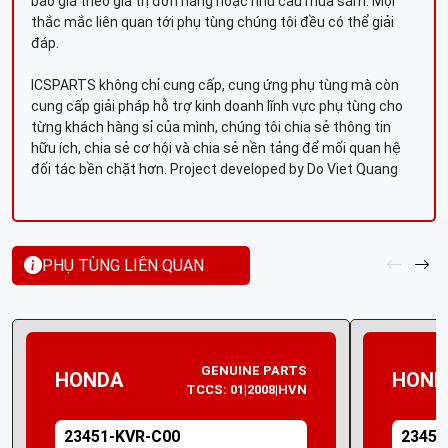
báo giá theo giá trị đơn hàng hoặc nhu cầu mua sắm. Mọi
thắc mắc liên quan tới phụ tùng chúng tôi đều có thể giải
đáp.
ICSPARTS không chỉ cung cấp, cung ứng phụ tùng mà còn
cung cấp giải pháp hỗ trợ kinh doanh lĩnh vực phụ tùng cho
từng khách hàng sỉ của mình, chúng tôi chia sẻ thông tin
hữu ích, chia sẻ cơ hội và chia sẻ nền tảng để mối quan hệ
đối tác bền chặt hơn. Project developed by Do Viet Quang
PHỤ TÙNG LIÊN QUAN
GENUINE PARTS
HONDA
HOND
TCCS: 01|2008|HVN
23451-KVR-C00
23451