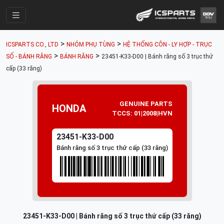
Trang Chính
>
>
ICSPARTS CO., LTD
NHÓM PHỤ TÙNG
HỆ THỐNG CÔN - LY HỢP - TRỤC
Cửa Hàng
>
>
SỐ - BÁNH RĂNG
BÁNH RĂNG
23451-K33-D00 | Bánh răng số 3 trục thứ
cấp (33 răng)
Parts Catalogue
Mã Phụ Tùng
GENUINE PARTS
HONDA
Nhóm Phụ Tùng
TCCS: 01|2008|HVN
Tài khoản
23451-K33-D00
Bánh răng số 3 trục thứ cấp (33 răng)
23451-K33-D00 | Bánh răng số 3 trục thứ cấp (33 răng)