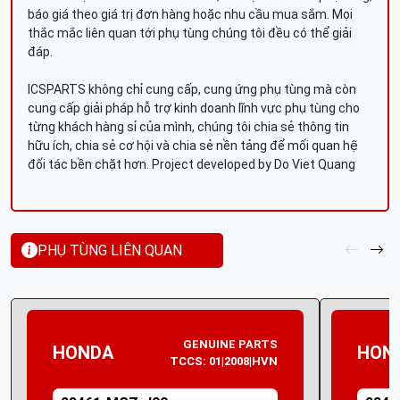
báo giá theo giá trị đơn hàng hoặc nhu cầu mua sắm. Mọi
thắc mắc liên quan tới phụ tùng chúng tôi đều có thể giải
đáp.
ICSPARTS không chỉ cung cấp, cung ứng phụ tùng mà còn
cung cấp giải pháp hỗ trợ kinh doanh lĩnh vực phụ tùng cho
từng khách hàng sỉ của mình, chúng tôi chia sẻ thông tin
hữu ích, chia sẻ cơ hội và chia sẻ nền tảng để mối quan hệ
đối tác bền chặt hơn. Project developed by Do Viet Quang
PHỤ TÙNG LIÊN QUAN
GENUINE PARTS
HONDA
HON
TCCS: 01|2008|HVN