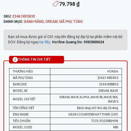
79.798 ₫
SKU:
23461KRS830
DANH MỤC:
BÁNH RĂNG
,
DREAM
,
MÃ PHỤ TÙNG
Bạn sẽ mua được giá sỉ C01 này khi đăng ký đại lý tại phần mềm nội bộ
DOV. Đăng ký ngay
tại đây
.
Hotline Quang Do: 0983888624
THÔNG TIN CHI TIẾT
THƯƠNG HIỆU
HONDA
MÃ PHỤ TÙNG
23461-KRS-830
BARCODE
23461KRS830
MODEL XE
DREAM, WAVE
DREAM, WAVE ALPHA, WAVE RS, WAVE RSX,
MODEL CHI TIẾT
WAVE S
TÊN TIẾNG VIỆT
Bánh răng số 3 thứ cấp 26 răng
ENG NAME
GEAR | COUNTERSHAFT THIRD (26T)
TIÊU CHUẨN
TCCS: 01|2008|HVN
MODEL CODE
KRS