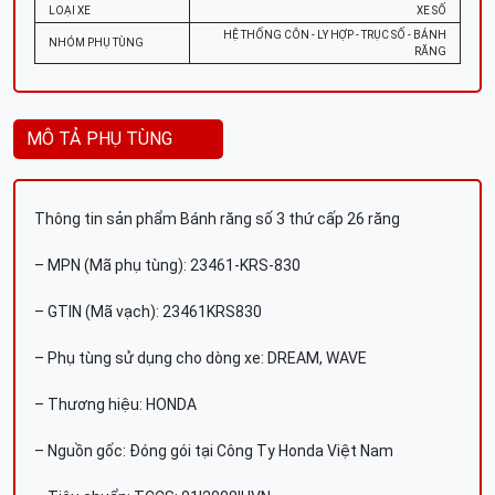
LOẠI XE
XE SỐ
HỆ THỐNG CÔN - LY HỢP - TRỤC SỐ - BÁNH
NHÓM PHỤ TÙNG
RĂNG
MÔ TẢ PHỤ TÙNG
Thông tin sản phẩm Bánh răng số 3 thứ cấp 26 răng
– MPN (Mã phụ tùng): 23461-KRS-830
– GTIN (Mã vạch): 23461KRS830
– Phụ tùng sử dụng cho dòng xe: DREAM, WAVE
– Thương hiệu: HONDA
– Nguồn gốc: Đóng gói tại Công Ty Honda Việt Nam