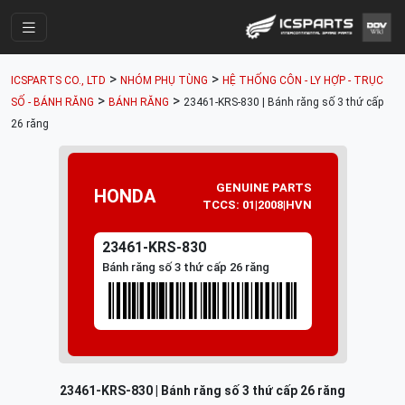
Trang Chính
>
>
ICSPARTS CO., LTD
NHÓM PHỤ TÙNG
HỆ THỐNG CÔN - LY HỢP - TRỤC
Cửa Hàng
>
>
SỐ - BÁNH RĂNG
BÁNH RĂNG
23461-KRS-830 | Bánh răng số 3 thứ cấp
26 răng
Parts Catalogue
Mã Phụ Tùng
GENUINE PARTS
HONDA
Nhóm Phụ Tùng
TCCS: 01|2008|HVN
Tài khoản
23461-KRS-830
Bánh răng số 3 thứ cấp 26 răng
23461-KRS-830 | Bánh răng số 3 thứ cấp 26 răng