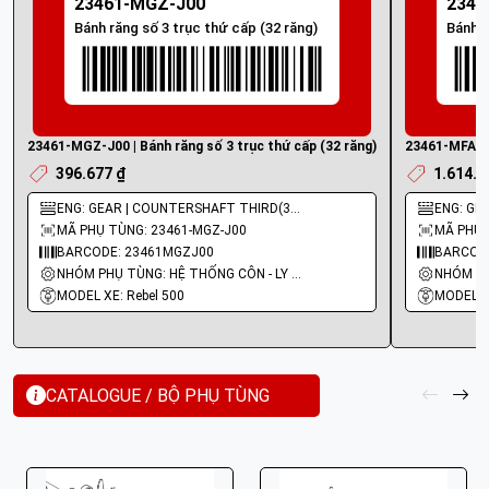
23461-MGZ-J00
2346
Bánh răng số 3 trục thứ cấp (32 răng)
Bánh r
23461-MGZ-J00 | Bánh răng số 3 trục thứ cấp (32 răng)
23461-MFA-D0
396.677 ₫
1.614.4
ENG: GEAR | COUNTERSHAFT THIRD(32T)
ENG: GEA
MÃ PHỤ TÙNG: 23461-MGZ-J00
MÃ PHỤ 
BARCODE: 23461MGZJ00
BARCODE
NHÓM PHỤ TÙNG: HỆ THỐNG CÔN - LY HỢP - TRỤC SỐ - BÁNH RĂNG
MODEL XE: Rebel 500
MODEL X
CATALOGUE / BỘ PHỤ TÙNG