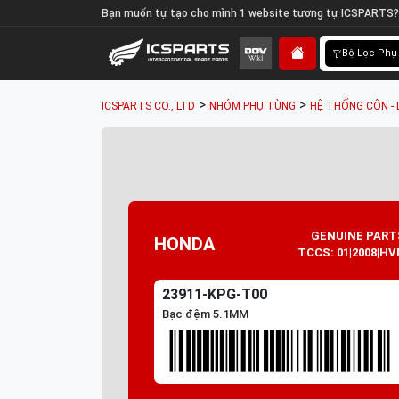
Bạn muốn tự tạo cho mình 1 website tương tự ICSPARTS?
Bộ Lọc Phụ
>
>
ICSPARTS CO., LTD
NHÓM PHỤ TÙNG
HỆ THỐNG CÔN - 
GENUINE PART
HONDA
TCCS: 01|2008|HV
23911-KPG-T00
Bạc đệm 5.1MM