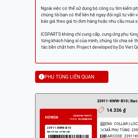
Ngoài việc có thể sử dụng bộ công cụ tìm kiếm p
chúng tôi bạn có thể liên hệ ngay đội ngũ tư vấn 
báo giá theo giá trị đơn hàng hoặc nhu cầu mua s
ICSPARTS không chỉ cung cấp, cung ứng phụ tùng 
từng khách hàng sỉ của mình, chúng tôi chia sẻ th
tác bền chặt hơn. Project developed by Do Viet 
PHỤ TÙNG LIÊN QUAN
23911-KWW-B10 | Bạc 
14.336 ₫
ENG: COLLAR | LO
MÃ PHỤ TÙNG: 23
BARCODE: 23911