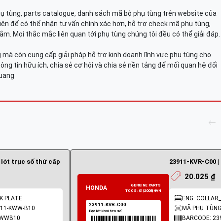
hụ tùng, parts catalogue, danh sách mã bộ phụ tùng trên website của
viên để có thể nhận tư vấn chính xác hơn, hỗ trợ check mã phụ tùng,
ắm. Mọi thắc mắc liên quan tới phụ tùng chúng tôi đều có thể giải đáp.
mà còn cung cấp giải pháp hỗ trợ kinh doanh lĩnh vực phụ tùng cho
ông tin hữu ích, chia sẻ cơ hội và chia sẻ nền tảng để mối quan hệ đối
Quang
lót trục số thứ cấp
23911-KVR-C00 | 
20.025 ₫
CK PLATE
ENG: COLLAR_
911-KWW-B10
MÃ PHỤ TÙNG
KWWB10
BARCODE: 23