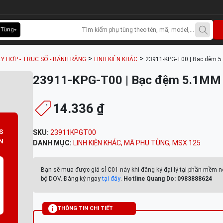
 Tùng
>
>
LY HỢP - TRỤC SỐ - BÁNH RĂNG
LINH KIỆN KHÁC
23911-KPG-T00 | Bạc đệm 
23911-KPG-T00 | Bạc đệm 5.1MM
14.336 ₫
S
SKU:
23911KPGT00
N
DANH MỤC:
LINH KIỆN KHÁC
,
MÃ PHỤ TÙNG
,
MSX 125
Bạn sẽ mua được giá sỉ C01 này khi đăng ký đại lý tại phần mềm n
bộ DOV. Đăng ký ngay
tại đây
.
Hotline Quang Do: 0983888624
THÔNG TIN CHI TIẾT