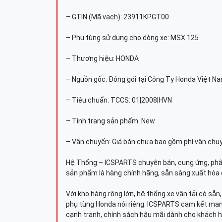
– GTIN (Mã vạch): 23911KPGT00
– Phụ tùng sử dụng cho dòng xe: MSX 125
– Thương hiệu: HONDA
– Nguồn gốc: Đóng gói tại Công Ty Honda Việt N
– Tiêu chuẩn: TCCS: 01|2008|HVN
– Tình trạng sản phẩm: New
– Vận chuyển: Giá bán chưa bao gồm phí vận chu
Hệ Thống – ICSPARTS chuyên bán, cung ứng, phâ
sản phẩm là hàng chính hãng, sẵn sàng xuất hóa 
Với kho hàng rộng lớn, hệ thống xe vận tải có sẵ
phụ tùng Honda nói riêng. ICSPARTS cam kết man
cạnh tranh, chính sách hậu mãi dành cho khách h