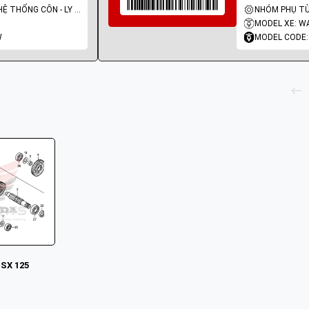
NHÓM PHỤ TÙNG: HỆ THỐNG CÔN - LY HỢP - TRỤC SỐ - BÁNH RĂNG
MODEL XE: W
W
MODEL CODE:
MSX 125