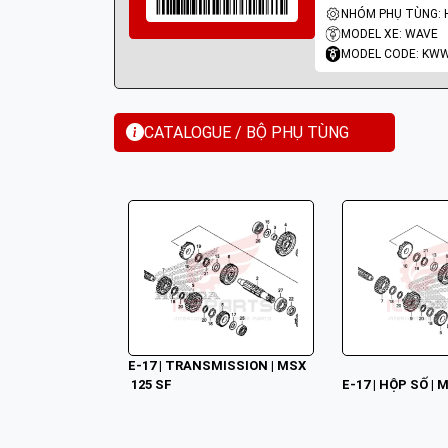
MODEL XE: WAVE
MODEL CODE: KW
CATALOGUE / BỘ PHỤ TÙNG
E-17 | TRANSMISSION | MSX
 125 SF
E-17 | HỘP SỐ | 