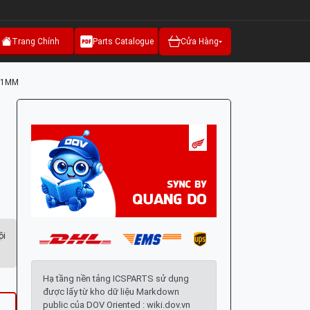
Trang Chính
Parts Catalogue
Cửa Hàng
5.1MM
ội
Hạ tầng nền tảng ICSPARTS sử dụng
được lấy từ kho dữ liệu Markdown
public của DOV Oriented : wiki.dov.vn