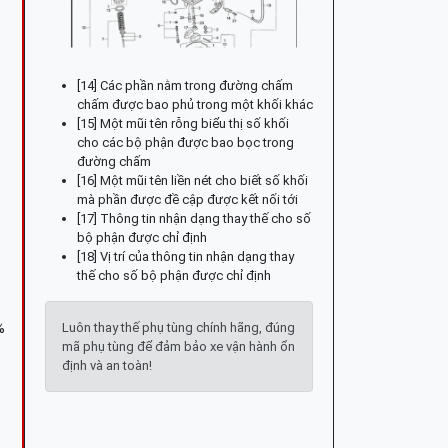
[14] Các phần nằm trong đường chấm
chấm được bao phủ trong một khối khác
[15] Một mũi tên rỗng biểu thị số khối
cho các bộ phận được bao bọc trong
đường chấm
[16] Một mũi tên liền nét cho biết số khối
mà phần được đề cập được kết nối tới
[17] Thông tin nhận dạng thay thế cho số
bộ phận được chỉ định
[18] Vị trí của thông tin nhận dạng thay
thế cho số bộ phận được chỉ định
Luôn thay thế phụ tùng chính hãng, đúng
%
mã phụ tùng để đảm bảo xe vận hành ổn
định và an toàn!