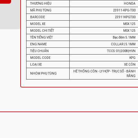
THƯƠNG HIỆU
HONDA
MÃ PHỤ TÙNG
23911-KPG-T00
BARCODE
23911KPGT00
MODEL XE
MSX 125
MODEL CHI TIẾT
MSX 125
TÊN TIẾNG VIỆT
Bạc đệm 5.1MM
ENG NAME
COLLAR | 5.1MM
TIÊU CHUẨN
TCCS: 01|2008|HVN
MODEL CODE
KPG
LOẠI XE
XE CÔN
HỆ THỐNG CÔN - LY HỢP - TRỤC SỐ - BÁNH
NHÓM PHỤ TÙNG
RĂNG