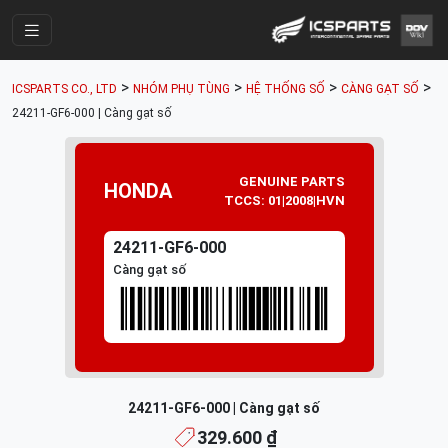
Trang Chính
>
>
>
>
ICSPARTS CO., LTD
NHÓM PHỤ TÙNG
HỆ THỐNG SỐ
CÀNG GẠT SỐ
Cửa Hàng
24211-GF6-000 | Càng gạt số
Parts Catalogue
GENUINE PARTS
Mã Phụ Tùng
HONDA
TCCS: 01|2008|HVN
Nhóm Phụ Tùng
24211-GF6-000
Tài khoản
Càng gạt số
24211-GF6-000 | Càng gạt số
329.600 ₫