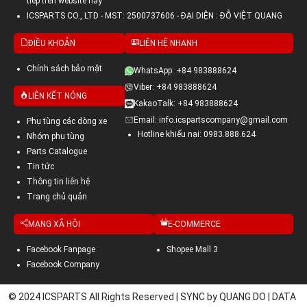
tiếp trên website này
ICSPARTS CO., LTD - MST: 2500737606 - ĐẠI DIỆN : ĐỖ VIỆT QUANG
ĐIỀU KHOẢN
LIÊN HỆ NHANH
Chính sách bảo mật
WhatsApp: +84 983888624
Viber: +84 983888624
LIÊN KẾT NÓNG
KakaoTalk: +84 983888624
Email: info.icspartscompany@gmail.com
Phụ tùng các dòng xe
Hotline khiếu nại: 0983.888.624
Nhóm phụ tùng
Parts Catalogue
Tin tức
Thông tin liên hệ
Trang chủ quản
MẠNG XÃ HỘI
E-COMMERCE
Facebook Fanpage
Shopee Mall 3
Facebook Company
© 2024 ICSPARTS All Rights Reserved | SYNC by QUANG DO | DATA