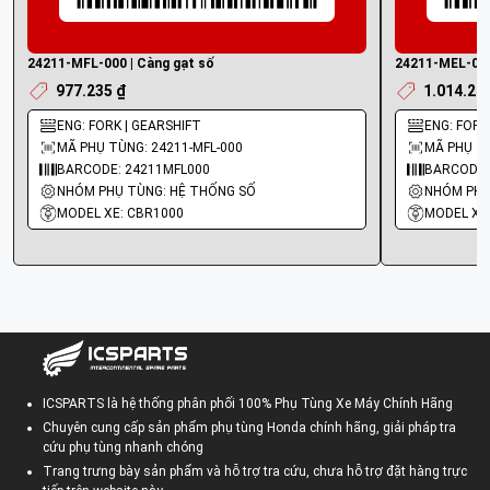
24211-MFL-000 | Càng gạt số
24211-MEL-000
977.235 ₫
1.014.24
ENG: FORK | GEARSHIFT
ENG: FORK
MÃ PHỤ TÙNG: 24211-MFL-000
MÃ PHỤ TÙ
BARCODE: 24211MFL000
BARCODE:
NHÓM PHỤ TÙNG: HỆ THỐNG SỐ
NHÓM PHỤ
MODEL XE: CBR1000
MODEL XE
ICSPARTS là hệ thống phân phối 100% Phụ Tùng Xe Máy Chính Hãng
Chuyên cung cấp sản phẩm phụ tùng Honda chính hãng, giải pháp tra
cứu phụ tùng nhanh chóng
Trang trưng bày sản phẩm và hỗ trợ tra cứu, chưa hỗ trợ đặt hàng trực