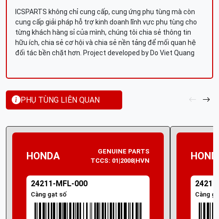
ICSPARTS không chỉ cung cấp, cung ứng phụ tùng mà còn
cung cấp giải pháp hỗ trợ kinh doanh lĩnh vực phụ tùng cho
từng khách hàng sỉ của mình, chúng tôi chia sẻ thông tin
hữu ích, chia sẻ cơ hội và chia sẻ nền tảng để mối quan hệ
đối tác bền chặt hơn. Project developed by Do Viet Quang
PHỤ TÙNG LIÊN QUAN
GENUINE PARTS
HONDA
HOND
TCCS: 01|2008|HVN
24211-MFL-000
24211
Càng gạt số
Càng gạ