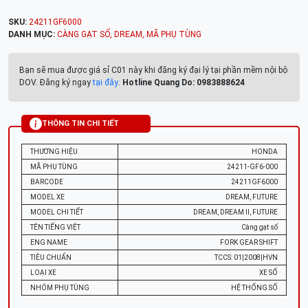
SKU:
24211GF6000
DANH MỤC:
CÀNG GẠT SỐ
,
DREAM
,
MÃ PHỤ TÙNG
Bạn sẽ mua được giá sỉ C01 này khi đăng ký đại lý tại phần mềm nội bộ
DOV. Đăng ký ngay
tại đây
.
Hotline Quang Do: 0983888624
THÔNG TIN CHI TIẾT
THƯƠNG HIỆU
HONDA
MÃ PHỤ TÙNG
24211-GF6-000
BARCODE
24211GF6000
MODEL XE
DREAM, FUTURE
MODEL CHI TIẾT
DREAM, DREAM II, FUTURE
TÊN TIẾNG VIỆT
Càng gạt số
ENG NAME
FORK GEAR SHIFT
TIÊU CHUẨN
TCCS: 01|2008|HVN
LOẠI XE
XE SỐ
NHÓM PHỤ TÙNG
HỆ THỐNG SỐ