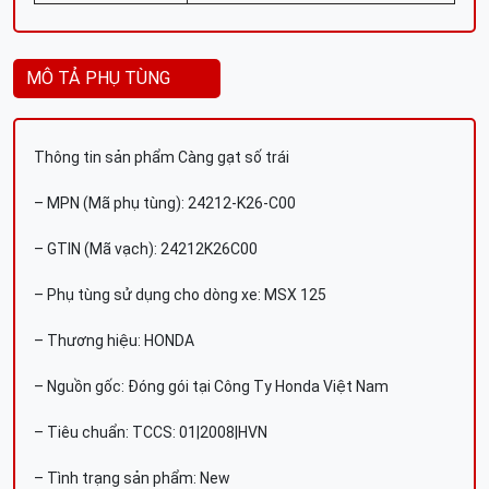
MÔ TẢ PHỤ TÙNG
Thông tin sản phẩm Càng gạt số trái
– MPN (Mã phụ tùng): 24212-K26-C00
– GTIN (Mã vạch): 24212K26C00
– Phụ tùng sử dụng cho dòng xe: MSX 125
– Thương hiệu: HONDA
– Nguồn gốc: Đóng gói tại Công Ty Honda Việt Nam
– Tiêu chuẩn: TCCS: 01|2008|HVN
– Tình trạng sản phẩm: New