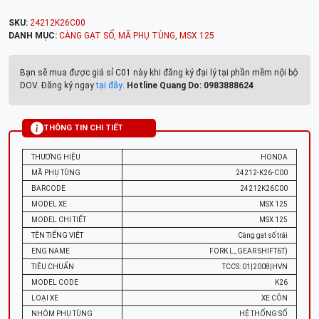
SKU:
24212K26C00
DANH MỤC:
CÀNG GẠT SỐ
,
MÃ PHỤ TÙNG
,
MSX 125
Bạn sẽ mua được giá sỉ C01 này khi đăng ký đại lý tại phần mềm nội bộ
DOV. Đăng ký ngay
tại đây
.
Hotline Quang Do: 0983888624
THÔNG TIN CHI TIẾT
THƯƠNG HIỆU
HONDA
MÃ PHỤ TÙNG
24212-K26-C00
BARCODE
24212K26C00
MODEL XE
MSX 125
MODEL CHI TIẾT
MSX 125
TÊN TIẾNG VIỆT
Càng gạt số trái
ENG NAME
FORK L_GEAR SHIFT6T)
TIÊU CHUẨN
TCCS: 01|2008|HVN
MODEL CODE
K26
LOẠI XE
XE CÔN
NHÓM PHỤ TÙNG
HỆ THỐNG SỐ