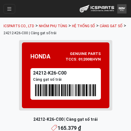
Trang Chính
>
>
>
>
ICSPARTS CO., LTD
NHÓM PHỤ TÙNG
HỆ THỐNG SỐ
CÀNG GẠT SỐ
Cửa Hàng
24212-K26-C00 | Càng gạt số trái
Parts Catalogue
Mã Phụ Tùng
GENUINE PARTS
HONDA
TCCS: 01|2008|HVN
Nhóm Phụ Tùng
24212-K26-C00
Tài khoản
Càng gạt số trái
24212-K26-C00 | Càng gạt số trái
165.379 ₫