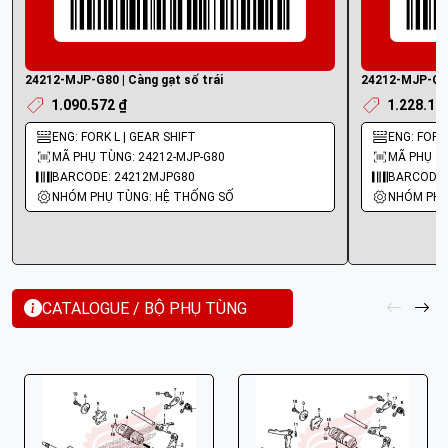
24212-MJP-G80 | Càng gạt số trái
24212-MJP-G50
1.090.572 ₫
1.228.19
ENG: FORK L | GEAR SHIFT
ENG: FORK
MÃ PHỤ TÙNG: 24212-MJP-G80
MÃ PHỤ TÙ
BARCODE: 24212MJPG80
BARCODE:
NHÓM PHỤ TÙNG: HỆ THỐNG SỐ
NHÓM PHỤ
CATALOGUE / BỘ PHỤ TÙNG