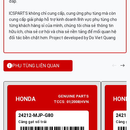
đáp.
ICSPARTS không chỉ cung cấp, cung ứng phụ tùng mà còn
cung cấp giải pháp hỗ trợ kinh doanh lĩnh vực phụ tùng cho
từng khách hàng sỉ của mình, chúng tôi chia sẻ thông tin
hữu ích, chia sẻ cơ hội và chia sẻ nền tảng để mối quan hệ
đối tác bền chặt hơn. Project developed by Do Viet Quang
PHỤ TÙNG LIÊN QUAN
GENUINE PARTS
HONDA
HOND
TCCS: 01|2008|HVN
24212-MJP-G80
24212
Càng gạt số trái
Càng gạ