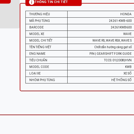
THÔNG TIN CHI TIẾT
THƯƠNG HIỆU
HONDA
MÃ PHỤ TÙNG
24261-KWB-600
BARCODE
24261KWB600
MODEL XE
WAVE
MODEL CHI TIẾT
WAVE RS, WAVE RSX, WAVE S
TÊN TIẾNG VIỆT
Chốt dẫn hướng càng gạt số
ENG NAME
PIN | GEAR SHIFT FORK GUIDE
TIÊU CHUẨN
TCCS: 01|2008|HVN
MODEL CODE
KWB
LOẠI XE
XE SỐ
NHÓM PHỤ TÙNG
HỆ THỐNG SỐ