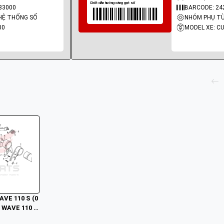
83000
BARCODE: 24
HỆ THỐNG SỐ
NHÓM PHỤ TÙ
00
WAVE 110 S (0
/ WAVE 110 R
13) / WAVE 1