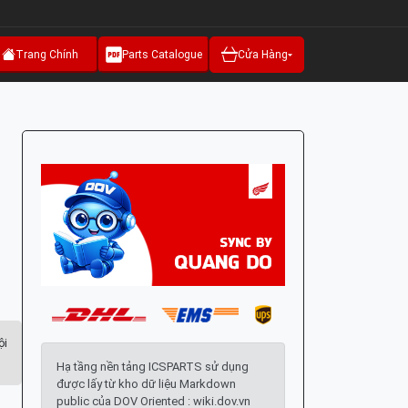
Trang Chính
Parts Catalogue
Cửa Hàng
ội
Hạ tầng nền tảng ICSPARTS sử dụng
được lấy từ kho dữ liệu Markdown
public của DOV Oriented : wiki.dov.vn