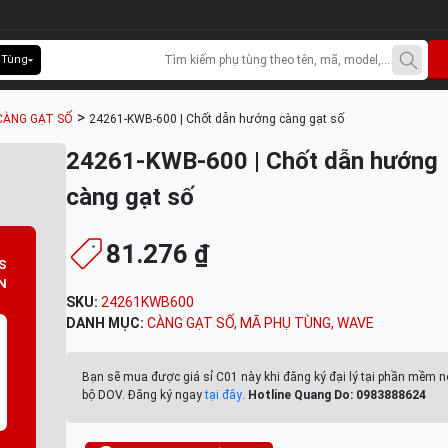
 Tùng
>
CÀNG GẠT SỐ
24261-KWB-600 | Chốt dẫn hướng càng gạt số
24261-KWB-600 | Chốt dẫn hướng
càng gạt số
81.276 ₫
S
N
SKU:
24261KWB600
DANH MỤC:
CÀNG GẠT SỐ
,
MÃ PHỤ TÙNG
,
WAVE
Bạn sẽ mua được giá sỉ C01 này khi đăng ký đại lý tại phần mềm n
bộ DOV. Đăng ký ngay
tại đây
.
Hotline Quang Do: 0983888624