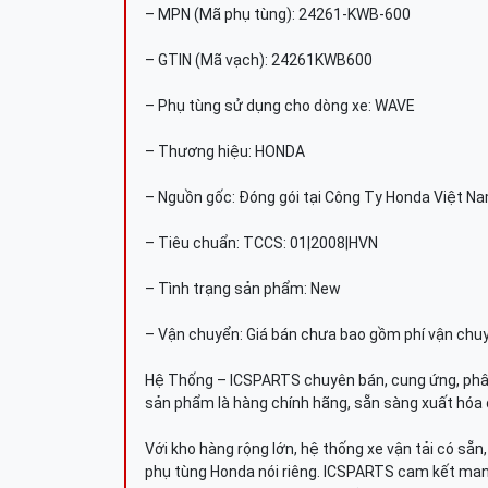
– MPN (Mã phụ tùng): 24261-KWB-600
– GTIN (Mã vạch): 24261KWB600
– Phụ tùng sử dụng cho dòng xe: WAVE
– Thương hiệu: HONDA
– Nguồn gốc: Đóng gói tại Công Ty Honda Việt N
– Tiêu chuẩn: TCCS: 01|2008|HVN
– Tình trạng sản phẩm: New
– Vận chuyển: Giá bán chưa bao gồm phí vận chu
Hệ Thống – ICSPARTS chuyên bán, cung ứng, phâ
sản phẩm là hàng chính hãng, sẵn sàng xuất hóa 
Với kho hàng rộng lớn, hệ thống xe vận tải có sẵ
phụ tùng Honda nói riêng. ICSPARTS cam kết man