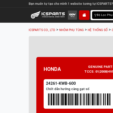
Bạn muốn tự tạo cho mình 1 website tương tự ICSPARTS?
Bộ Lọc Phụ
>
>
>
ICSPARTS CO., LTD
NHÓM PHỤ TÙNG
HỆ THỐNG SỐ
GENUINE PART
HONDA
TCCS: 01|2008|HV
24261-KWB-600
Chốt dẫn hướng càng gạt số