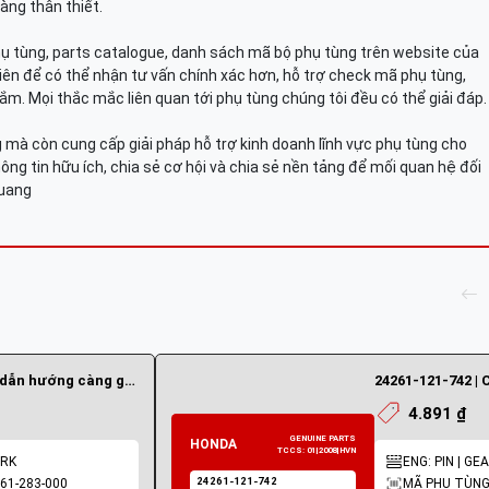
àng thân thiết.
hụ tùng, parts catalogue, danh sách mã bộ phụ tùng trên website của
viên để có thể nhận tư vấn chính xác hơn, hỗ trợ check mã phụ tùng,
ắm. Mọi thắc mắc liên quan tới phụ tùng chúng tôi đều có thể giải đáp.
mà còn cung cấp giải pháp hỗ trợ kinh doanh lĩnh vực phụ tùng cho
ông tin hữu ích, chia sẻ cơ hội và chia sẻ nền tảng để mối quan hệ đối
Quang
24261-283-000 | Chốt dẫn hướng càng gạt số
4.891 ₫
ORK
ENG: PIN | GE
61-283-000
MÃ PHỤ TÙNG: