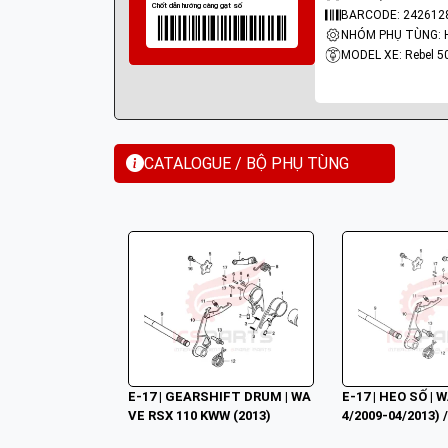
BARCODE: 242612
NHÓM PHỤ TÙNG: 
MODEL XE: Rebel 5
CATALOGUE / BỘ PHỤ TÙNG
E-17 | GEARSHIFT DRUM | WA
E-17 | HEO SỐ | 
VE RSX 110 KWW (2013)
4/2009-04/2013) 
S (04/2009-04/20