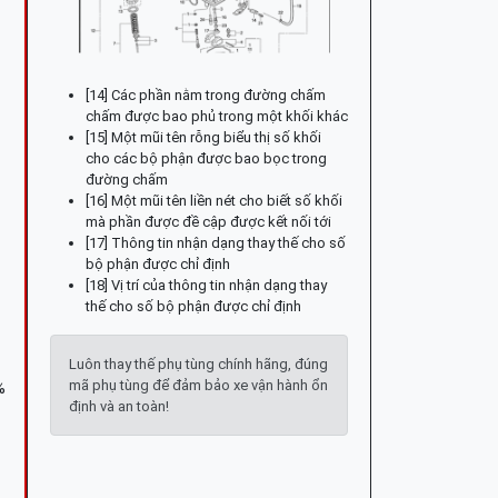
[14] Các phần nằm trong đường chấm
chấm được bao phủ trong một khối khác
[15] Một mũi tên rỗng biểu thị số khối
cho các bộ phận được bao bọc trong
đường chấm
[16] Một mũi tên liền nét cho biết số khối
mà phần được đề cập được kết nối tới
[17] Thông tin nhận dạng thay thế cho số
bộ phận được chỉ định
[18] Vị trí của thông tin nhận dạng thay
thế cho số bộ phận được chỉ định
Luôn thay thế phụ tùng chính hãng, đúng
mã phụ tùng để đảm bảo xe vận hành ổn
%
định và an toàn!