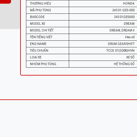
THƯƠNG HIỆU
HONDA
MÃ PHỤ TÙNG
24301-GES-000
BARCODE
24301GES000
MODEL XE
DREAM
MODEL CHI TIẾT
DREAM, DREAM II
TÊN TIẾNG VIỆT
Heo số
ENG NAME
DRUM GEAR SHIFT
TIÊU CHUẨN
TCCS: 01|2008|HVN
LOẠI XE
XE SỐ
NHÓM PHỤ TÙNG
HỆ THỐNG SỐ