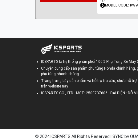
MODEL CODE: KW
ICSPARTS là hệ thống phân phối 100% Phụ Tùng Xe Máy 
Chuyên cung cấp sản phẩm phụ tùng Honda chính hãng, gi
phụ tùng nhanh chóng
Trang trưng bày sản phẩm và hỗ trợ tra cứu, chưa hỗ trợ 
trên website này
ICSPARTS CO., LTD - MST: 2500737606 - ĐẠI DIỆN : ĐỖ 
© 2024 ICSPARTS All Rights Reserved | SYNC by Q