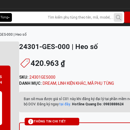
 Tùng
GES-000 | Heo số
24301-GES-000 | Heo số
420.963 ₫
S
SKU:
24301GES000
N
DANH MỤC:
DREAM
,
LINH KIỆN KHÁC
,
MÃ PHỤ TÙNG
Bạn sẽ mua được giá sỉ C01 này khi đăng ký đại lý tại phần mềm n
bộ DOV. Đăng ký ngay
tại đây
.
Hotline Quang Do: 0983888624
THÔNG TIN CHI TIẾT