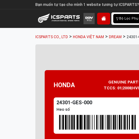
Bạn muốn tự tạo cho mình 1 website tương tự ICSPARTS?
Bộ Lọc Phụ
>
>
>
ICSPARTS CO., LTD
HONDA VIỆT NAM
DREAM
24301-
GENUINE PART
HONDA
TCCS: 01|2008|HV
24301-GES-000
Heo số