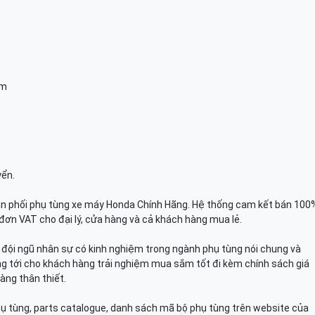
am
yển.
n phối phụ tùng xe máy Honda Chính Hãng. Hệ thống cam kết bán 100
đơn VAT cho đại lý, cửa hàng và cả khách hàng mua lẻ.
n, đội ngũ nhân sự có kinh nghiệm trong ngành phụ tùng nói chung và
g tới cho khách hàng trải nghiệm mua sắm tốt đi kèm chính sách giá
àng thân thiết.
hụ tùng, parts catalogue, danh sách mã bộ phụ tùng trên website của