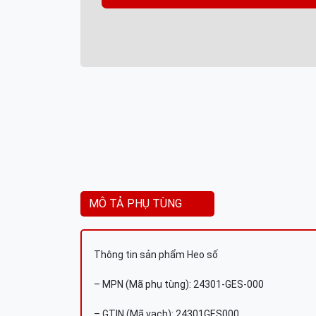
MÔ TẢ PHỤ TÙNG
Thông tin sản phẩm Heo số
– MPN (Mã phụ tùng): 24301-GES-000
– GTIN (Mã vạch): 24301GES000