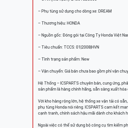
– Phụ tùng sử dụng cho dòng xe: DREAM
– Thương hiệu: HONDA
– Nguồn gốc: Đóng gói tại Công Ty Honda Việt N
– Tiêu chuẩn: TCCS: 01|2008|HVN
– Tình trạng sản phẩm: New
– Vận chuyển: Giá bán chưa bao gồm phí vận chu
Hệ Thống – ICSPARTS chuyên bán, cung ứng, phâ
sản phẩm là hàng chính hãng, sẵn sàng xuất hóa 
Với kho hàng rộng lớn, hệ thống xe vận tải có sẵ
phụ tùng Honda nói riêng. ICSPARTS cam kết man
cạnh tranh, chính sách hậu mãi dành cho khách h
Ngoài việc có thể sử dụng bộ công cụ tìm kiếm p