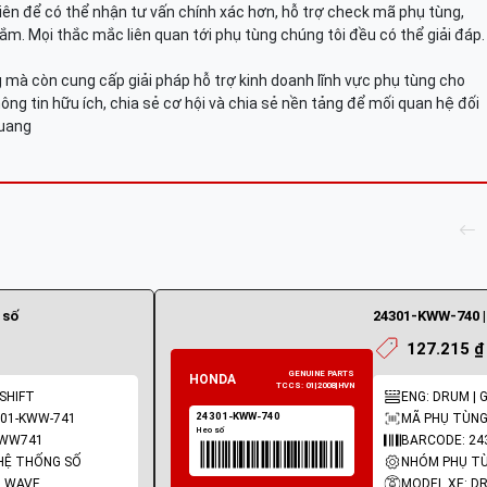
viên để có thể nhận tư vấn chính xác hơn, hỗ trợ check mã phụ tùng,
ắm. Mọi thắc mắc liên quan tới phụ tùng chúng tôi đều có thể giải đáp.
mà còn cung cấp giải pháp hỗ trợ kinh doanh lĩnh vực phụ tùng cho
ông tin hữu ích, chia sẻ cơ hội và chia sẻ nền tảng để mối quan hệ đối
Quang
 số
24301-KWW-740 |
127.215 ₫
 SHIFT
ENG: DRUM | 
301-KWW-741
MÃ PHỤ TÙNG
KWW741
BARCODE: 2
HỆ THỐNG SỐ
NHÓM PHỤ TÙ
, WAVE
MODEL XE: D