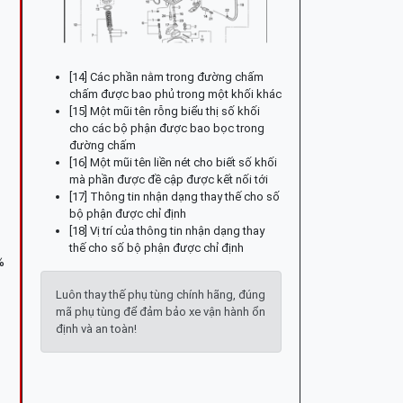
[14] Các phần nằm trong đường chấm
chấm được bao phủ trong một khối khác
[15] Một mũi tên rỗng biểu thị số khối
cho các bộ phận được bao bọc trong
đường chấm
[16] Một mũi tên liền nét cho biết số khối
mà phần được đề cập được kết nối tới
[17] Thông tin nhận dạng thay thế cho số
bộ phận được chỉ định
[18] Vị trí của thông tin nhận dạng thay
thế cho số bộ phận được chỉ định
%
Luôn thay thế phụ tùng chính hãng, đúng
mã phụ tùng để đảm bảo xe vận hành ổn
định và an toàn!