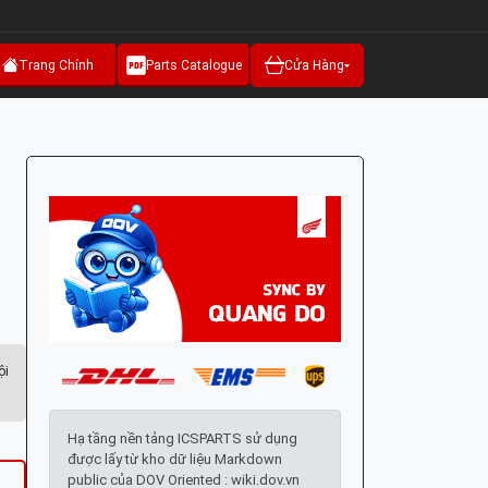
Trang Chính
Parts Catalogue
Cửa Hàng
ội
Hạ tầng nền tảng ICSPARTS sử dụng
được lấy từ kho dữ liệu Markdown
public của DOV Oriented : wiki.dov.vn