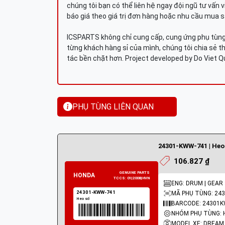
chúng tôi bạn có thể liên hệ ngay đội ngũ tư vấn 
báo giá theo giá trị đơn hàng hoặc nhu cầu mua s
ICSPARTS không chỉ cung cấp, cung ứng phụ tùng 
từng khách hàng sỉ của mình, chúng tôi chia sẻ th
tác bền chặt hơn. Project developed by Do Viet 
PHỤ TÙNG LIÊN QUAN
24301-KWW-741 | Heo
106.827 ₫
ENG: DRUM | GEAR
MÃ PHỤ TÙNG: 24
BARCODE: 24301
NHÓM PHỤ TÙNG: 
MODEL XE: DREAM