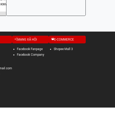
: KWW
MODEL C
MẠNG XÃ HỘI
E-COMMERCE
Facebook Fanpage
Shopee Mall 3
Facebook Company
mail.com