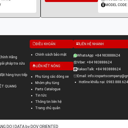
W
MODEL CODE
ĐIỀU KHOẢN
LIÊN HỆ NHANH
Chính sách bảo mật
WhatsApp: +84 983888624
Chính Hãng
Viber: +84 983888624
ải pháp tra cứu
LIÊN KẾT NÓNG
KakaoTalk: +84 983888624
đặt hàng trực tiếp
Email: info.icspartscompany@g
Phụ tùng các dòng xe
Hotline khiếu nại: 0983.888.624
Nhóm phụ tùng
VIỆT QUANG
Parts Catalogue
Tin tức
Thông tin liên hệ
Trang chủ quản
UANG DO | DATA by DOV ORIENTED