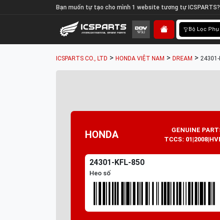
Bạn muốn tự tạo cho mình 1 website tương tự ICSPARTS?
Bộ Lọc Phụ
>
>
>
ICSPARTS CO., LTD
HONDA VIỆT NAM
DREAM
24301-
GENUINE PART
HONDA
TCCS: 01|2008|HV
24301-KFL-850
Heo số