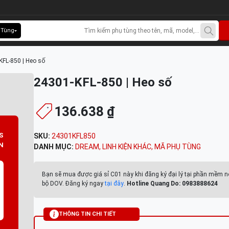
 Tùng
KFL-850 | Heo số
24301-KFL-850 | Heo số
136.638 ₫
S
SKU:
24301KFL850
N
DANH MỤC:
DREAM
,
LINH KIỆN KHÁC
,
MÃ PHỤ TÙNG
Bạn sẽ mua được giá sỉ C01 này khi đăng ký đại lý tại phần mềm n
bộ DOV. Đăng ký ngay
tại đây
.
Hotline Quang Do: 0983888624
THÔNG TIN CHI TIẾT