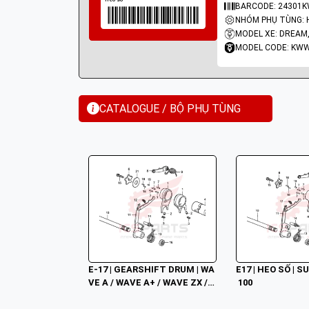
BARCODE: 24301
NHÓM PHỤ TÙNG: 
MODEL XE: DREAM
MODEL CODE: KW
CATALOGUE / BỘ PHỤ TÙNG
E-17 | GEARSHIFT DRUM | WA
E17 | HEO SỐ | 
VE A / WAVE A+ / WAVE ZX /
 100
 WAVE RSV / WAVE ALPHA /
 WAVE RS / WAVE S / WAVE 10