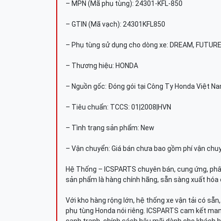
– MPN (Mã phụ tùng): 24301-KFL-850
– GTIN (Mã vạch): 24301KFL850
– Phụ tùng sử dụng cho dòng xe: DREAM, FUTUR
– Thương hiệu: HONDA
– Nguồn gốc: Đóng gói tại Công Ty Honda Việt N
– Tiêu chuẩn: TCCS: 01|2008|HVN
– Tình trạng sản phẩm: New
– Vận chuyển: Giá bán chưa bao gồm phí vận chu
Hệ Thống – ICSPARTS chuyên bán, cung ứng, phâ
sản phẩm là hàng chính hãng, sẵn sàng xuất hóa 
Với kho hàng rộng lớn, hệ thống xe vận tải có sẵ
phụ tùng Honda nói riêng. ICSPARTS cam kết man