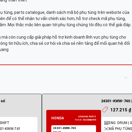
àng thân thiết.
hụ tùng, parts catalogue, danh sách mã bộ phụ tùng trên website của
viên để có thể nhận tư vấn chính xác hơn, hỗ trợ check mã phụ tùng,
ắm. Mọi thắc mắc liên quan tới phụ tùng chúng tôi đều có thể giải đáp.
mà còn cung cấp giải pháp hỗ trợ kinh doanh lĩnh vực phụ tùng cho
ông tin hữu ích, chia sẻ cơ hội và chia sẻ nền tảng để mối quan hệ đối
Quang
 số
24301-KWW-740 |
127.215 ₫
 SHIFT
ENG: DRUM | 
301-KWW-741
MÃ PHỤ TÙNG