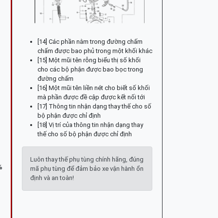
[14] Các phần nằm trong đường chấm
chấm được bao phủ trong một khối khác
[15] Một mũi tên rỗng biểu thị số khối
cho các bộ phận được bao bọc trong
đường chấm
[16] Một mũi tên liền nét cho biết số khối
mà phần được đề cập được kết nối tới
[17] Thông tin nhận dạng thay thế cho số
bộ phận được chỉ định
[18] Vị trí của thông tin nhận dạng thay
thế cho số bộ phận được chỉ định
Luôn thay thế phụ tùng chính hãng, đúng
%
mã phụ tùng để đảm bảo xe vận hành ổn
định và an toàn!