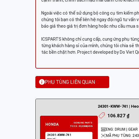
cạnh tranh, chính sách hậu mãi dành cho khách h
Ngoài việc có thể sử dụng bộ công cụ tìm kiếm p
chúng tôi bạn có thể liên hệ ngay đội ngũ tư vấn 
báo giá theo giá trị đơn hàng hoặc nhu cầu mua s
ICSPARTS không chỉ cung cấp, cung ứng phụ tùng 
từng khách hàng sỉ của mình, chúng tôi chia sẻ th
tác bền chặt hơn. Project developed by Do Viet 
PHỤ TÙNG LIÊN QUAN
24301-KWW-741 | Heo
106.827 ₫
ENG: DRUM | GEAR
MÃ PHỤ TÙNG: 24