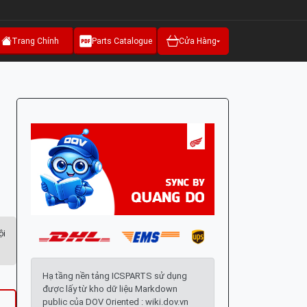
Trang Chính
Parts Catalogue
Cửa Hàng
ội
Hạ tầng nền tảng ICSPARTS sử dụng
được lấy từ kho dữ liệu Markdown
public của DOV Oriented : wiki.dov.vn