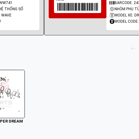
KWW741
BARCODE: 2
HỆ THỐNG SỐ
NHÓM PHỤ TÙ
, WAVE
MODEL XE: D
W
MODEL CODE
SUPER DREAM