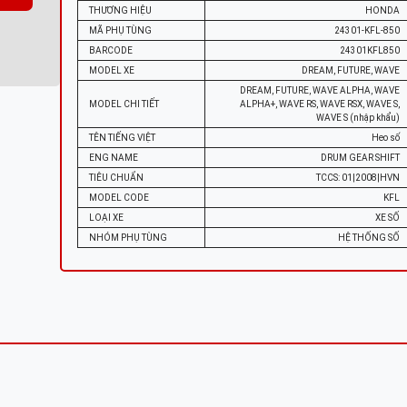
THƯƠNG HIỆU
HONDA
MÃ PHỤ TÙNG
24301-KFL-850
BARCODE
24301KFL850
MODEL XE
DREAM, FUTURE, WAVE
DREAM, FUTURE, WAVE ALPHA, WAVE
MODEL CHI TIẾT
ALPHA+, WAVE RS, WAVE RSX, WAVE S,
WAVE S (nhập khẩu)
TÊN TIẾNG VIỆT
Heo số
ENG NAME
DRUM GEAR SHIFT
TIÊU CHUẨN
TCCS: 01|2008|HVN
MODEL CODE
KFL
LOẠI XE
XE SỐ
NHÓM PHỤ TÙNG
HỆ THỐNG SỐ