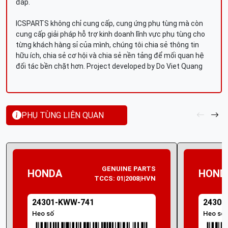
đáp.
ICSPARTS không chỉ cung cấp, cung ứng phụ tùng mà còn
cung cấp giải pháp hỗ trợ kinh doanh lĩnh vực phụ tùng cho
từng khách hàng sỉ của mình, chúng tôi chia sẻ thông tin
hữu ích, chia sẻ cơ hội và chia sẻ nền tảng để mối quan hệ
đối tác bền chặt hơn. Project developed by Do Viet Quang
PHỤ TÙNG LIÊN QUAN
GENUINE PARTS
HONDA
HOND
TCCS: 01|2008|HVN
24301-KWW-741
24301
Heo số
Heo số