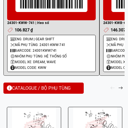
24301-KWW-741 | Heo số
24301-KWB-600
106.827 ₫
146.307 
ENG: DRUM | GEAR SHIFT
ENG: DRUM
MÃ PHỤ TÙNG: 24301-KWW-741
MÃ PHỤ T
BARCODE: 24301KWW741
BARCODE:
NHÓM PHỤ TÙNG: HỆ THỐNG SỐ
NHÓM PHỤ
MODEL XE: DREAM, WAVE
MODEL XE
MODEL CODE: KWW
MODEL CO
CATALOGUE / BỘ PHỤ TÙNG