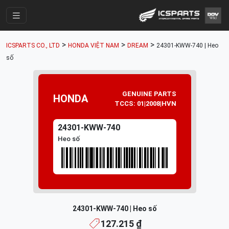
Trang Chính
>
>
>
ICSPARTS CO., LTD
HONDA VIỆT NAM
DREAM
24301-KWW-740 | Heo
Cửa Hàng
số
Parts Catalogue
Mã Phụ Tùng
GENUINE PARTS
HONDA
TCCS: 01|2008|HVN
Nhóm Phụ Tùng
24301-KWW-740
Tài khoản
Heo số
24301-KWW-740 | Heo số
127.215 ₫