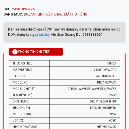
SKU:
24301KWW740
DANH MỤC:
DREAM
,
LINH KIỆN KHÁC
,
MÃ PHỤ TÙNG
Bạn sẽ mua được giá sỉ C01 này khi đăng ký đại lý tại phần mềm nội bộ
DOV. Đăng ký ngay
tại đây
.
Hotline Quang Do: 0983888624
THÔNG TIN CHI TIẾT
THƯƠNG HIỆU
HONDA
MÃ PHỤ TÙNG
24301-KWW-740
BARCODE
24301KWW740
MODEL XE
DREAM, WAVE
MODEL CHI TIẾT
DREAM, WAVE RS, WAVE RSX, WAVE S
TÊN TIẾNG VIỆT
Heo số
ENG NAME
DRUM | GEAR SHIFT
TIÊU CHUẨN
TCCS: 01|2008|HVN
MODEL CODE
KWW
LOẠI XE
XE SỐ
NHÓM PHỤ TÙNG
HỆ THỐNG SỐ