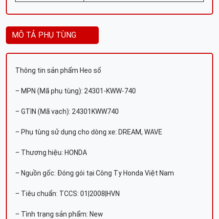
MÔ TẢ PHỤ TÙNG
Thông tin sản phẩm Heo số
– MPN (Mã phụ tùng): 24301-KWW-740
– GTIN (Mã vạch): 24301KWW740
– Phụ tùng sử dụng cho dòng xe: DREAM, WAVE
– Thương hiệu: HONDA
– Nguồn gốc: Đóng gói tại Công Ty Honda Việt Nam
– Tiêu chuẩn: TCCS: 01|2008|HVN
– Tình trạng sản phẩm: New