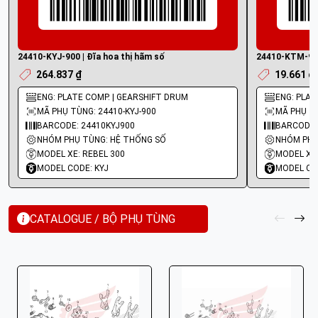
24410-KYJ-900 | Đĩa hoa thị hãm số
24410-KTM-970
264.837 ₫
19.661 ₫
ENG: PLATE COMP. | GEARSHIFT DRUM
ENG: PLAT
MÃ PHỤ TÙNG: 24410-KYJ-900
MÃ PHỤ T
BARCODE: 24410KYJ900
BARCODE:
NHÓM PHỤ TÙNG: HỆ THỐNG SỐ
NHÓM PHỤ
MODEL XE: REBEL 300
MODEL XE
MODEL CODE: KYJ
MODEL CO
CATALOGUE / BỘ PHỤ TÙNG