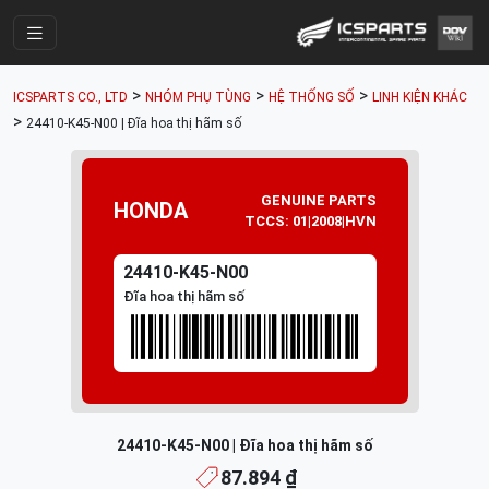
Trang Chính
>
>
>
ICSPARTS CO., LTD
NHÓM PHỤ TÙNG
HỆ THỐNG SỐ
LINH KIỆN KHÁC
Cửa Hàng
>
24410-K45-N00 | Đĩa hoa thị hãm số
Parts Catalogue
Mã Phụ Tùng
GENUINE PARTS
HONDA
TCCS: 01|2008|HVN
Nhóm Phụ Tùng
24410-K45-N00
Tài khoản
Đĩa hoa thị hãm số
24410-K45-N00 | Đĩa hoa thị hãm số
87.894 ₫