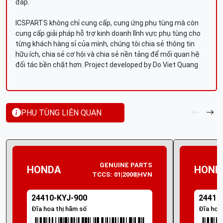
đáp.
ICSPARTS không chỉ cung cấp, cung ứng phụ tùng mà còn
cung cấp giải pháp hỗ trợ kinh doanh lĩnh vực phụ tùng cho
từng khách hàng sỉ của mình, chúng tôi chia sẻ thông tin
hữu ích, chia sẻ cơ hội và chia sẻ nền tảng để mối quan hệ
đối tác bền chặt hơn. Project developed by Do Viet Quang
PHỤ TÙNG LIÊN QUAN
GENUINE PARTS
HONDA
HOND
TCCS: 01|2008|HVN
24410-KYJ-900
24410
Đĩa hoa thị hãm số
Đĩa hoa