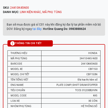
SKU:
24410K45N00
DANH MỤC:
LINH KIỆN KHÁC
,
MÃ PHỤ TÙNG
Bạn sẽ mua được giá sỉ C01 này khi đăng ký đại lý tại phần mềm nội bộ
DOV. Đăng ký ngay
tại đây
.
Hotline Quang Do: 0983888624
THÔNG TIN CHI TIẾT
THƯƠNG HIỆU
HONDA
MÃ PHỤ TÙNG
24410-K45-N00
BARCODE
24410K45N00
MODEL XE
CBF150
MODEL CHI TIẾT
CBF150N
TÊN TIẾNG VIỆT
Đĩa hoa thị hãm số
ENG NAME
PLATE COMP | SHIFT DRUM STOPPER
TIÊU CHUẨN
TCCS: 01|2008|HVN
MODEL CODE
K45
LOẠI XE
XE CÔN
NHÓM PHỤ TÙNG
HỆ THỐNG SỐ