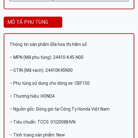
MÔ TẢ PHỤ TÙNG
Thông tin sản phẩm Đĩa hoa thị hãm số
– MPN (Mã phụ tùng): 24410-K45-N00
– GTIN (Mã vạch): 24410K45N00
– Phụ tùng sử dụng cho dòng xe: CBF150
– Thương hiệu: HONDA
– Nguồn gốc: Đóng gói tại Công Ty Honda Việt Nam
– Tiêu chuẩn: TCCS: 01|2008|HVN
– Tình trạng sản phẩm: New