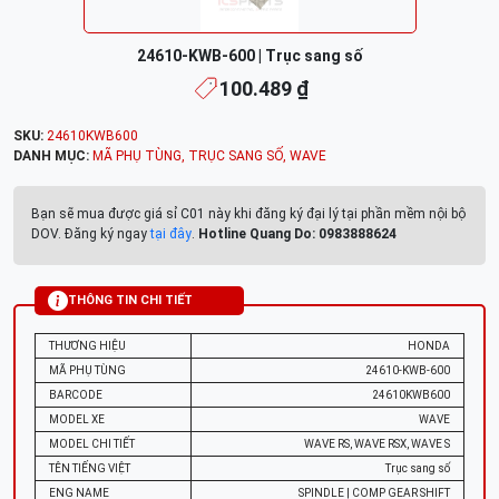
24610-KWB-600 | Trục sang số
100.489 ₫
SKU:
24610KWB600
DANH MỤC:
MÃ PHỤ TÙNG
,
TRỤC SANG SỐ
,
WAVE
Bạn sẽ mua được giá sỉ C01 này khi đăng ký đại lý tại phần mềm nội bộ
DOV. Đăng ký ngay
tại đây
.
Hotline Quang Do: 0983888624
THÔNG TIN CHI TIẾT
THƯƠNG HIỆU
HONDA
MÃ PHỤ TÙNG
24610-KWB-600
BARCODE
24610KWB600
MODEL XE
WAVE
MODEL CHI TIẾT
WAVE RS, WAVE RSX, WAVE S
TÊN TIẾNG VIỆT
Trục sang số
ENG NAME
SPINDLE | COMP GEAR SHIFT