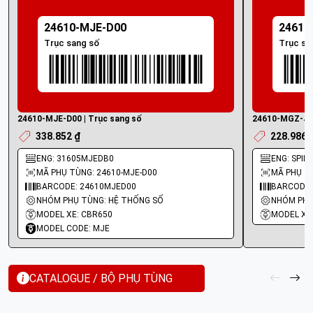
24610-MJE-D00
24610
Trục sang số
Trục sa
24610-MJE-D00 | Trục sang số
24610-MGZ-J00
338.852 ₫
228.986 
ENG: 31605MJEDB0
ENG: SPIN
MÃ PHỤ TÙNG: 24610-MJE-D00
MÃ PHỤ T
BARCODE: 24610MJED00
BARCODE:
NHÓM PHỤ TÙNG: HỆ THỐNG SỐ
NHÓM PHỤ
MODEL XE: CBR650
MODEL XE:
MODEL CODE: MJE
CATALOGUE / BỘ PHỤ TÙNG