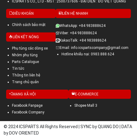
ICSPARTS CO., LTD - MST: 2500737606 - ĐẠI DIỆN : ĐỖ VIỆT QUANG
ĐIỀU KHOẢN
LIÊN HỆ NHANH
Chính sách bảo mật
WhatsApp: +84 983888624
Viber: +84 983888624
LIÊN KẾT NÓNG
KakaoTalk: +84 983888624
Email: info.icspartscompany@gmail.com
Phụ tùng các dòng xe
Hotline khiếu nại: 0983.888.624
Nhóm phụ tùng
Parts Catalogue
Tin tức
Thông tin liên hệ
Trang chủ quản
MẠNG XÃ HỘI
E-COMMERCE
Facebook Fanpage
Shopee Mall 3
Facebook Company
© 2024 ICSPARTS All Rights Reserved | SYNC by QUANG DO | DATA
by DOV ORIENTED