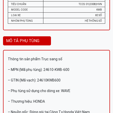
TIÊU CHUẨN
TCCS: 01|2008|HVN
MODEL CODE
KWB
LOẠI XE
XE SỐ
NHÓM PHỤ TÙNG
HỆ THỐNG SỐ
MÔ TẢ PHỤ TÙNG
Thông tin sản phẩm Trục sang số
– MPN (Mã phụ tùng): 24610-KWB-600
– GTIN (Mã vạch): 24610KWB600
– Phụ tùng sử dụng cho dòng xe: WAVE
– Thương hiệu: HONDA
– Nguồn gốc: Đóng gói tại Công Ty Honda Việt Nam