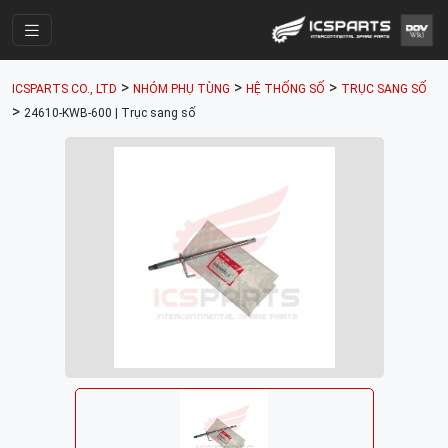
Trang Chính
>
>
>
ICSPARTS CO., LTD
NHÓM PHỤ TÙNG
HỆ THỐNG SỐ
TRỤC SANG SỐ
Cửa Hàng
>
24610-KWB-600 | Trục sang số
Parts Catalogue
Mã Phụ Tùng
Nhóm Phụ Tùng
Tài khoản