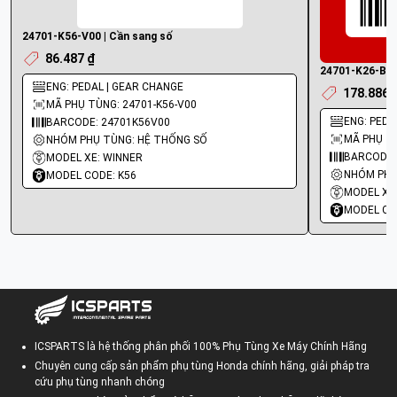
24701-K56-V00 | Cần sang số
86.487 ₫
24701-K26-B00
ENG: PEDAL | GEAR CHANGE
178.886 
MÃ PHỤ TÙNG: 24701-K56-V00
ENG: PED
BARCODE: 24701K56V00
MÃ PHỤ TÙ
NHÓM PHỤ TÙNG: HỆ THỐNG SỐ
BARCODE:
MODEL XE: WINNER
NHÓM PHỤ
MODEL CODE: K56
MODEL XE:
MODEL CO
ICSPARTS là hệ thống phân phối 100% Phụ Tùng Xe Máy Chính Hãng
Chuyên cung cấp sản phẩm phụ tùng Honda chính hãng, giải pháp tra
cứu phụ tùng nhanh chóng