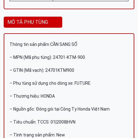
MÔ TẢ PHỤ TÙNG
Thông tin sản phẩm CẦN SANG SỐ
– MPN (Mã phụ tùng): 24701-KTM-900
– GTIN (Mã vạch): 24701KTM900
– Phụ tùng sử dụng cho dòng xe: FUTURE
– Thương hiệu: HONDA
– Nguồn gốc: Đóng gói tại Công Ty Honda Việt Nam
– Tiêu chuẩn: TCCS: 01|2008|HVN
– Tình trạng sản phẩm: New