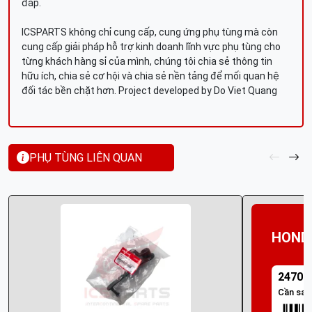
đáp.
ICSPARTS không chỉ cung cấp, cung ứng phụ tùng mà còn
cung cấp giải pháp hỗ trợ kinh doanh lĩnh vực phụ tùng cho
từng khách hàng sỉ của mình, chúng tôi chia sẻ thông tin
hữu ích, chia sẻ cơ hội và chia sẻ nền tảng để mối quan hệ
đối tác bền chặt hơn. Project developed by Do Viet Quang
PHỤ TÙNG LIÊN QUAN
HOND
24701
Cần san