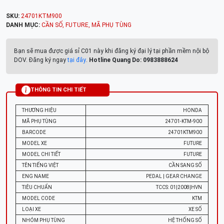
SKU:
24701KTM900
DANH MỤC:
CẦN SỐ
,
FUTURE
,
MÃ PHỤ TÙNG
Bạn sẽ mua được giá sỉ C01 này khi đăng ký đại lý tại phần mềm nội bộ
DOV. Đăng ký ngay
tại đây
.
Hotline Quang Do: 0983888624
THÔNG TIN CHI TIẾT
THƯƠNG HIỆU
HONDA
MÃ PHỤ TÙNG
24701-KTM-900
BARCODE
24701KTM900
MODEL XE
FUTURE
MODEL CHI TIẾT
FUTURE
TÊN TIẾNG VIỆT
CẦN SANG SỐ
ENG NAME
PEDAL | GEAR CHANGE
TIÊU CHUẨN
TCCS: 01|2008|HVN
MODEL CODE
KTM
LOẠI XE
XE SỐ
NHÓM PHỤ TÙNG
HỆ THỐNG SỐ