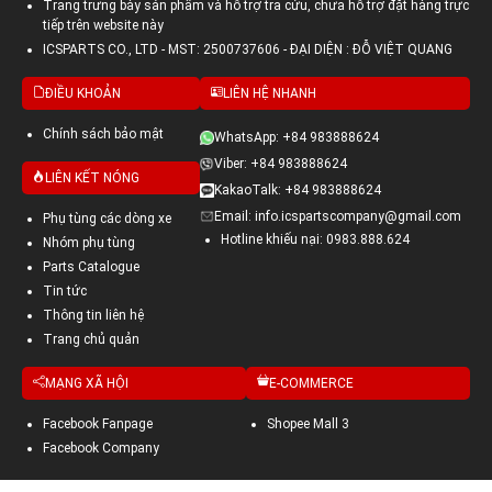
Trang trưng bày sản phẩm và hỗ trợ tra cứu, chưa hỗ trợ đặt hàng trực
tiếp trên website này
ICSPARTS CO., LTD - MST: 2500737606 - ĐẠI DIỆN : ĐỖ VIỆT QUANG
ĐIỀU KHOẢN
LIÊN HỆ NHANH
Chính sách bảo mật
WhatsApp: +84 983888624
Viber: +84 983888624
LIÊN KẾT NÓNG
KakaoTalk: +84 983888624
Email: info.icspartscompany@gmail.com
Phụ tùng các dòng xe
Hotline khiếu nại: 0983.888.624
Nhóm phụ tùng
Parts Catalogue
Tin tức
Thông tin liên hệ
Trang chủ quản
MẠNG XÃ HỘI
E-COMMERCE
Facebook Fanpage
Shopee Mall 3
Facebook Company