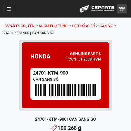
Trang Chính
>
>
>
>
ICSPARTS CO., LTD
NHÓM PHỤ TÙNG
HỆ THỐNG SỐ
CẦN SỐ
Cửa Hàng
24701-KTM-900 | CẦN SANG SỐ
Parts Catalogue
Mã Phụ Tùng
GENUINE PARTS
HONDA
TCCS: 01|2008|HVN
Nhóm Phụ Tùng
24701-KTM-900
Tài khoản
CẦN SANG SỐ
24701-KTM-900 | CẦN SANG SỐ
100.268 ₫