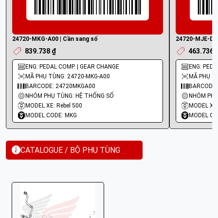
24720-MKG-A00 | Cần sang số
24720-MJE-D00
839.738 ₫
463.736 
ENG: PEDAL COMP. | GEAR CHANGE
ENG: PEDA
MÃ PHỤ TÙNG: 24720-MKG-A00
MÃ PHỤ TÙ
BARCODE: 24720MKGA00
BARCODE:
NHÓM PHỤ TÙNG: HỆ THỐNG SỐ
NHÓM PHỤ
MODEL XE: Rebel 500
MODEL XE
MODEL CODE: MKG
MODEL CO
CATALOGUE / BỘ PHỤ TÙNG