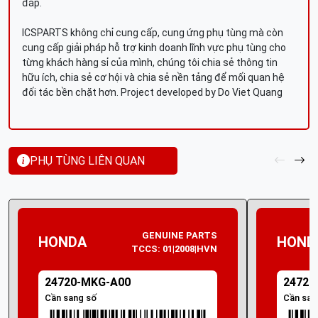
đáp.
ICSPARTS không chỉ cung cấp, cung ứng phụ tùng mà còn
cung cấp giải pháp hỗ trợ kinh doanh lĩnh vực phụ tùng cho
từng khách hàng sỉ của mình, chúng tôi chia sẻ thông tin
hữu ích, chia sẻ cơ hội và chia sẻ nền tảng để mối quan hệ
đối tác bền chặt hơn. Project developed by Do Viet Quang
PHỤ TÙNG LIÊN QUAN
GENUINE PARTS
HONDA
HOND
TCCS: 01|2008|HVN
24720-MKG-A00
24720
Cần sang số
Cần san