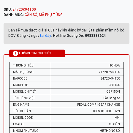
SKU:
24720K94T00
DANH MỤC:
CẦN SỐ
,
MÃ PHỤ TÙNG
Bạn sẽ mua được giá sỉ C01 này khi đăng ký đại lý tại phần mềm nội bộ
DOV. Đăng ký ngay
tại đây
.
Hotline Quang Do: 0983888624
THÔNG TIN CHI TIẾT
THƯƠNG HIỆU
HONDA
MÃ PHỤ TÙNG
24720-K94-T00
BARCODE
24720K94T00
MODEL XE
CBF150
MODEL CHI TIẾT
CBF150N
TÊN TIẾNG VIỆT
Cần sang số
ENG NAME
PEDAL COMP | GEAR CHANGE
TIÊU CHUẨN
TCCS: 01|2008|HVN
MODEL CODE
K94
LOẠI XE
XE CÔN
NHÓM PHỤ TÙNG
HỆ THỐNG SỐ