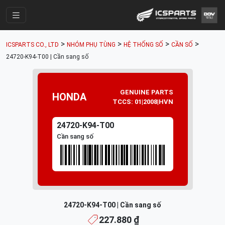
Trang Chính
>
>
>
>
ICSPARTS CO., LTD
NHÓM PHỤ TÙNG
HỆ THỐNG SỐ
CẦN SỐ
Cửa Hàng
24720-K94-T00 | Cần sang số
Parts Catalogue
Mã Phụ Tùng
GENUINE PARTS
HONDA
TCCS: 01|2008|HVN
Nhóm Phụ Tùng
24720-K94-T00
Tài khoản
Cần sang số
24720-K94-T00 | Cần sang số
227.880 ₫