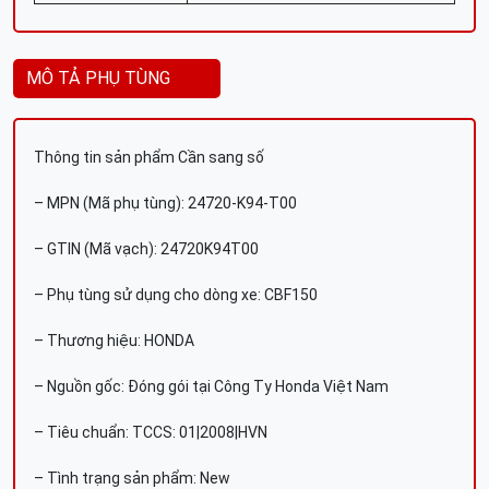
MÔ TẢ PHỤ TÙNG
Thông tin sản phẩm Cần sang số
– MPN (Mã phụ tùng): 24720-K94-T00
– GTIN (Mã vạch): 24720K94T00
– Phụ tùng sử dụng cho dòng xe: CBF150
– Thương hiệu: HONDA
– Nguồn gốc: Đóng gói tại Công Ty Honda Việt Nam
– Tiêu chuẩn: TCCS: 01|2008|HVN
– Tình trạng sản phẩm: New