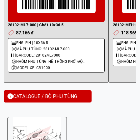
28102-ML7-000 | Chốt 10x36.5
28102-MEH-000
87.166 ₫
118.969 
ENG: PIN | 10X36.5
ENG: PIN |
MÃ PHỤ TÙNG: 28102-ML7-000
MÃ PHỤ TÙ
BARCODE: 28102ML7000
BARCODE:
NHÓM PHỤ TÙNG: HỆ THỐNG KHỞI ĐỘNG - ĐỀ
MODEL XE: CB1000
CATALOGUE / BỘ PHỤ TÙNG