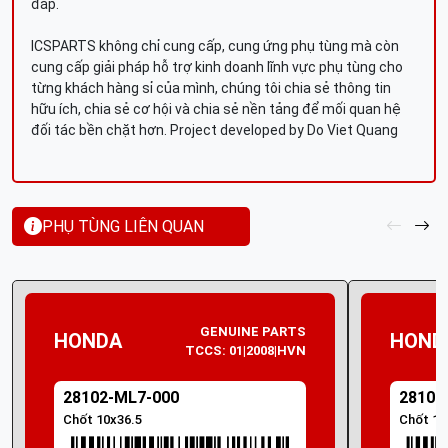
đáp.
ICSPARTS không chỉ cung cấp, cung ứng phụ tùng mà còn
cung cấp giải pháp hỗ trợ kinh doanh lĩnh vực phụ tùng cho
từng khách hàng sỉ của mình, chúng tôi chia sẻ thông tin
hữu ích, chia sẻ cơ hội và chia sẻ nền tảng để mối quan hệ
đối tác bền chặt hơn. Project developed by Do Viet Quang
PHỤ TÙNG LIÊN QUAN
GENUINE PARTS
HONDA
HOND
TCCS: 01|2008|HVN
28102-ML7-000
28102
Chốt 10x36.5
Chốt 10