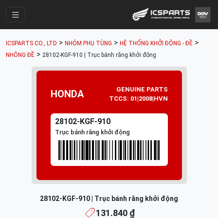
Trang Chính
>
>
>
ICSPARTS CO., LTD
NHÓM PHỤ TÙNG
HỆ THỐNG KHỞI ĐỘNG - ĐỀ
Cửa Hàng
>
NHÔNG ĐỀ
28102-KGF-910 | Trục bánh răng khởi động
Parts Catalogue
Mã Phụ Tùng
GENUINE PARTS
HONDA
TCCS: 01|2008|HVN
Nhóm Phụ Tùng
28102-KGF-910
Tài khoản
Trục bánh răng khởi động
28102-KGF-910 | Trục bánh răng khởi động
131.840 ₫