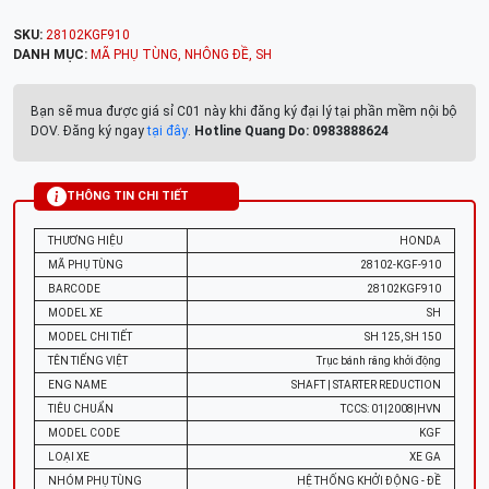
SKU:
28102KGF910
DANH MỤC:
MÃ PHỤ TÙNG
,
NHÔNG ĐỀ
,
SH
Bạn sẽ mua được giá sỉ C01 này khi đăng ký đại lý tại phần mềm nội bộ
DOV. Đăng ký ngay
tại đây
.
Hotline Quang Do: 0983888624
THÔNG TIN CHI TIẾT
THƯƠNG HIỆU
HONDA
MÃ PHỤ TÙNG
28102-KGF-910
BARCODE
28102KGF910
MODEL XE
SH
MODEL CHI TIẾT
SH 125, SH 150
TÊN TIẾNG VIỆT
Trục bánh răng khởi động
ENG NAME
SHAFT | STARTER REDUCTION
TIÊU CHUẨN
TCCS: 01|2008|HVN
MODEL CODE
KGF
LOẠI XE
XE GA
NHÓM PHỤ TÙNG
HỆ THỐNG KHỞI ĐỘNG - ĐỀ