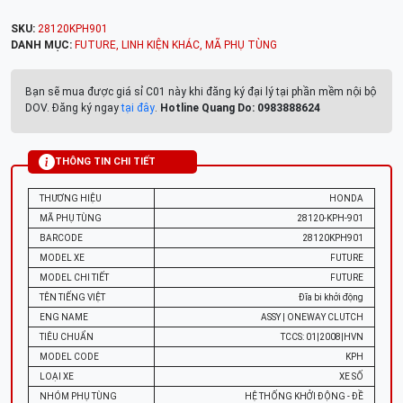
SKU:
28120KPH901
DANH MỤC:
FUTURE
,
LINH KIỆN KHÁC
,
MÃ PHỤ TÙNG
Bạn sẽ mua được giá sỉ C01 này khi đăng ký đại lý tại phần mềm nội bộ
DOV. Đăng ký ngay
tại đây
.
Hotline Quang Do: 0983888624
THÔNG TIN CHI TIẾT
THƯƠNG HIỆU
HONDA
MÃ PHỤ TÙNG
28120-KPH-901
BARCODE
28120KPH901
MODEL XE
FUTURE
MODEL CHI TIẾT
FUTURE
TÊN TIẾNG VIỆT
Đĩa bi khởi động
ENG NAME
ASSY | ONEWAY CLUTCH
TIÊU CHUẨN
TCCS: 01|2008|HVN
MODEL CODE
KPH
LOẠI XE
XE SỐ
NHÓM PHỤ TÙNG
HỆ THỐNG KHỞI ĐỘNG - ĐỀ