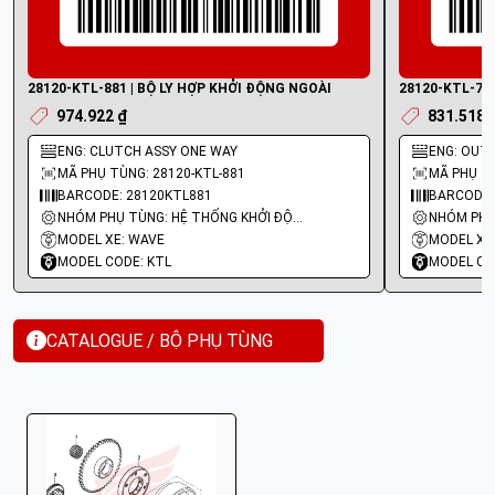
28120-KTL-881 | BỘ LY HỢP KHỞI ĐỘNG NGOÀI
28120-KTL-761 
974.922 ₫
831.518 
ENG: CLUTCH ASSY ONE WAY
ENG: OUT
MÃ PHỤ TÙNG: 28120-KTL-881
MÃ PHỤ TÙ
BARCODE: 28120KTL881
BARCODE:
NHÓM PHỤ TÙNG: HỆ THỐNG KHỞI ĐỘNG - ĐỀ
MODEL XE: WAVE
MODEL XE
MODEL CODE: KTL
MODEL CO
CATALOGUE / BỘ PHỤ TÙNG