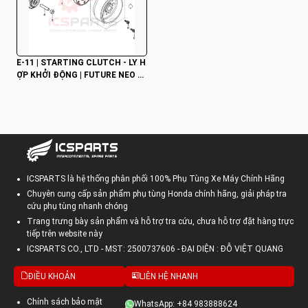
E-11 | STARTING CLUTCH - LY H
ỢP KHỞI ĐỘNG | FUTURE NEO K
TMJ
ICSPARTS là hệ thống phân phối 100% Phụ Tùng Xe Máy Chính Hãng
Chuyên cung cấp sản phẩm phụ tùng Honda chính hãng, giải pháp tra
cứu phụ tùng nhanh chóng
Trang trưng bày sản phẩm và hỗ trợ tra cứu, chưa hỗ trợ đặt hàng trực
tiếp trên website này
ICSPARTS CO., LTD - MST: 2500737606 - ĐẠI DIỆN : ĐỖ VIỆT QUANG
ĐIỀU KHOẢN
LIÊN HỆ NHANH
Chính sách bảo mật
WhatsApp: +84 983888624