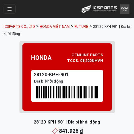
Trang Chính
>
>
>
ICSPARTS CO., LTD
HONDA VIỆT NAM
FUTURE
28120-KPH-901 | Đĩa bi
Cửa Hàng
khởi động
Parts Catalogue
Mã Phụ Tùng
GENUINE PARTS
HONDA
TCCS: 01|2008|HVN
Nhóm Phụ Tùng
28120-KPH-901
Tài khoản
Đĩa bi khởi động
28120-KPH-901 | Đĩa bi khởi động
841.926 ₫