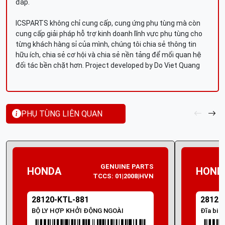
đáp.
ICSPARTS không chỉ cung cấp, cung ứng phụ tùng mà còn
cung cấp giải pháp hỗ trợ kinh doanh lĩnh vực phụ tùng cho
từng khách hàng sỉ của mình, chúng tôi chia sẻ thông tin
hữu ích, chia sẻ cơ hội và chia sẻ nền tảng để mối quan hệ
đối tác bền chặt hơn. Project developed by Do Viet Quang
PHỤ TÙNG LIÊN QUAN
GENUINE PARTS
HONDA
HOND
TCCS: 01|2008|HVN
28120-KTL-881
28120
BỘ LY HỢP KHỞI ĐỘNG NGOÀI
Đĩa bi k