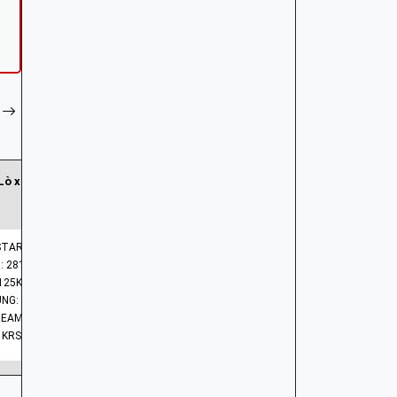
28125-KRS-830 | Lò xo chốt đẩy bi khởi động
28125-KGF-9
3.108.
 START CLUTCH
 28125-KRS-830
MÃ PHỤ 
125KRS830
BARCODE
NHÓM PHỤ TÙNG: HỆ THỐNG KHỞI ĐỘNG - ĐỀ
REAM, WAVE
MODEL X
 KRS
MODEL C