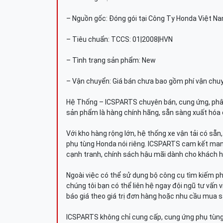
– Nguồn gốc: Đóng gói tại Công Ty Honda Việt N
– Tiêu chuẩn: TCCS: 01|2008|HVN
– Tình trạng sản phẩm: New
– Vận chuyển: Giá bán chưa bao gồm phí vận chu
Hệ Thống – ICSPARTS chuyên bán, cung ứng, phâ
sản phẩm là hàng chính hãng, sẵn sàng xuất hóa 
Với kho hàng rộng lớn, hệ thống xe vận tải có sẵ
phụ tùng Honda nói riêng. ICSPARTS cam kết man
cạnh tranh, chính sách hậu mãi dành cho khách h
Ngoài việc có thể sử dụng bộ công cụ tìm kiếm p
chúng tôi bạn có thể liên hệ ngay đội ngũ tư vấn 
báo giá theo giá trị đơn hàng hoặc nhu cầu mua s
ICSPARTS không chỉ cung cấp, cung ứng phụ tùng 