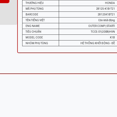
THƯƠNG HIỆU
HONDA
MÃ PHỤ TÙNG
28125-K1B-T21
BARCODE
28125K1BT21
TÊN TIẾNG VIỆT
Côn khởi động
ENG NAME
OUTER COMP | STARTI
TIÊU CHUẨN
TCCS: 01|2008|HVN
MODEL CODE
K1B
NHÓM PHỤ TÙNG
HỆ THỐNG KHỞI ĐỘNG - ĐỀ