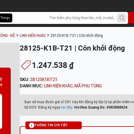
 Tùng
>
>
ỘNG - ĐỀ
LINH KIỆN KHÁC
28125-K1B-T21 | Côn khởi động
28125-K1B-T21 | Côn khởi động
1.247.538 ₫
S
SKU:
28125K1BT21
N
DANH MỤC:
LINH KIỆN KHÁC
,
MÃ PHỤ TÙNG
Bạn sẽ mua được giá sỉ C01 này khi đăng ký đại lý tại phần mềm n
bộ DOV. Đăng ký ngay
tại đây
.
Hotline Quang Do: 0983888624
THÔNG TIN CHI TIẾT