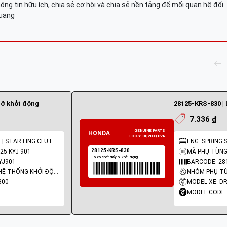
ông tin hữu ích, chia sẻ cơ hội và chia sẻ nền tảng để mối quan hệ đối
Quang
đỡ khởi động
7.336 ₫
ENG: OUTER COMP. | STARTING CLUTCH
ENG: SPRING
25-KYJ-901
MÃ PHỤ TÙNG:
YJ901
BARCODE: 28
NHÓM PHỤ TÙNG: HỆ THỐNG KHỞI ĐỘNG - ĐỀ
300
MODEL XE: D
MODEL CODE: