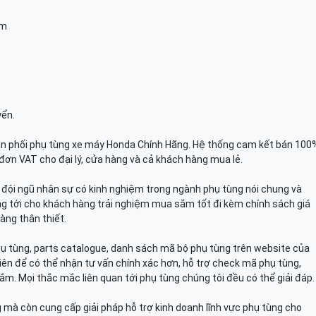
am
yển.
n phối phụ tùng xe máy Honda Chính Hãng. Hệ thống cam kết bán 100
đơn VAT cho đại lý, cửa hàng và cả khách hàng mua lẻ.
n, đội ngũ nhân sự có kinh nghiệm trong ngành phụ tùng nói chung và
g tới cho khách hàng trải nghiệm mua sắm tốt đi kèm chính sách giá
àng thân thiết.
hụ tùng, parts catalogue, danh sách mã bộ phụ tùng trên website của
viên để có thể nhận tư vấn chính xác hơn, hỗ trợ check mã phụ tùng,
ắm. Mọi thắc mắc liên quan tới phụ tùng chúng tôi đều có thể giải đáp.
mà còn cung cấp giải pháp hỗ trợ kinh doanh lĩnh vực phụ tùng cho