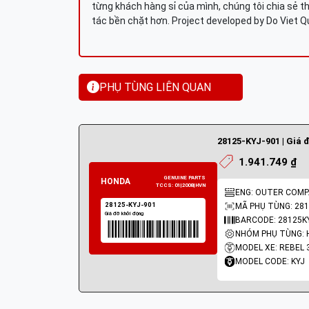
từng khách hàng sỉ của mình, chúng tôi chia sẻ th
tác bền chặt hơn. Project developed by Do Viet 
PHỤ TÙNG LIÊN QUAN
28125-KYJ-901 | Giá 
1.941.749 ₫
MÃ PHỤ TÙNG: 281
BARCODE: 28125K
MODEL XE: REBEL 
MODEL CODE: KYJ