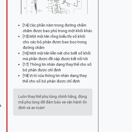
[14] Các phần nằm trong đường chấm
chấm được bao phủ trong một khối khác
[15] Một mũi tên rỗng biểu thị số khối
cho các bộ phận được bao bọc trong
đường chấm
[16] Một mũi tên liền nét cho biết số khối
mà phần được đề cập được kết nối tới
[17] Thông tin nhận dạng thay thế cho số
bộ phận được chỉ định
[18] Vị trí của thông tin nhận dạng thay
thế cho số bộ phận được chỉ định
Luôn thay thế phụ tùng chính hãng, đúng
mã phụ tùng để đảm bảo xe vận hành ổn
%
định và an toàn!