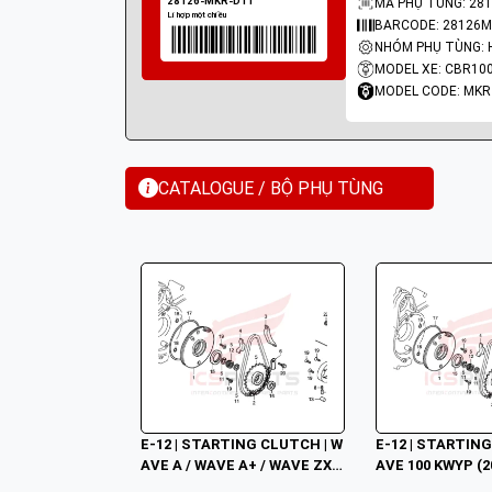
MÃ PHỤ TÙNG: 281
BARCODE: 28126
MODEL XE: CBR10
MODEL CODE: MKR
CATALOGUE / BỘ PHỤ TÙNG
E-12 | STARTING CLUTCH | W
E-12 | STARTIN
AVE A / WAVE A+ / WAVE ZX /
AVE 100 KWYP (2
 WAVE RSV / WAVE ALPHA /