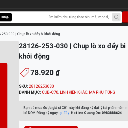
 Tùng
-253-030 | Chụp lò xo đẩy bi khởi động
28126-253-030 | Chụp lò xo đẩy bi
khởi động
78.920 ₫
SKU:
28126253030
DANH MỤC:
CUB-C70
,
LINH KIỆN KHÁC
,
MÃ PHỤ TÙNG
Bạn sẽ mua được giá sỉ C01 này khi đăng ký đại lý tại phần mềm n
bộ DOV. Đăng ký ngay
tại đây
.
Hotline Quang Do: 0983888624