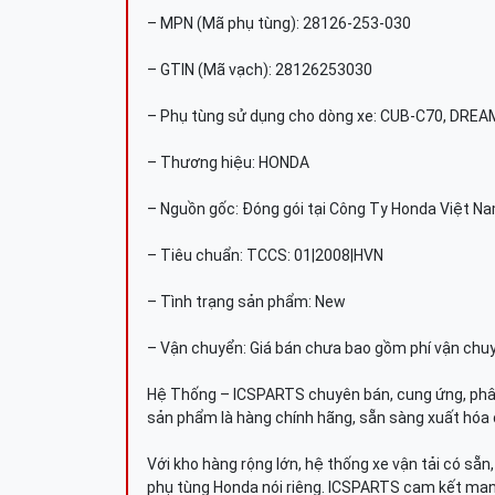
– MPN (Mã phụ tùng): 28126-253-030
– GTIN (Mã vạch): 28126253030
– Phụ tùng sử dụng cho dòng xe: CUB-C70, DREA
– Thương hiệu: HONDA
– Nguồn gốc: Đóng gói tại Công Ty Honda Việt N
– Tiêu chuẩn: TCCS: 01|2008|HVN
– Tình trạng sản phẩm: New
– Vận chuyển: Giá bán chưa bao gồm phí vận chu
Hệ Thống – ICSPARTS chuyên bán, cung ứng, phâ
sản phẩm là hàng chính hãng, sẵn sàng xuất hóa 
Với kho hàng rộng lớn, hệ thống xe vận tải có sẵ
phụ tùng Honda nói riêng. ICSPARTS cam kết man