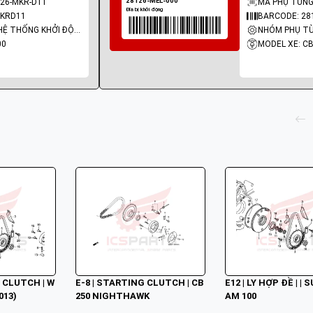
26-MKR-D11
MÃ PHỤ TÙNG:
MKRD11
BARCODE: 28
NHÓM PHỤ TÙNG: HỆ THỐNG KHỞI ĐỘNG - ĐỀ
00
MODEL XE: C
G CLUTCH | W
E-8 | STARTING CLUTCH | CB
E12 | LY HỢP ĐỀ | |
013)
250 NIGHTHAWK
AM 100