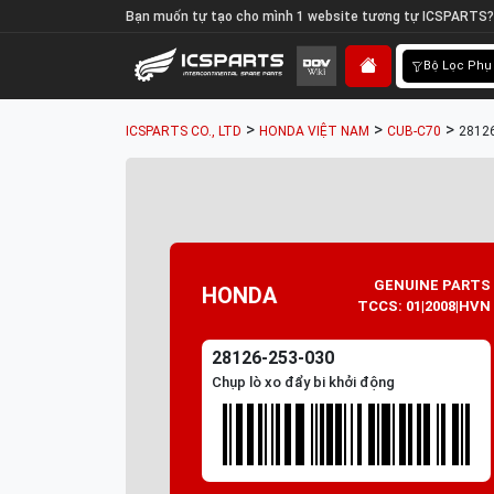
Bạn muốn tự tạo cho mình 1 website tương tự ICSPARTS?
Bộ Lọc Phụ
>
>
>
ICSPARTS CO., LTD
HONDA VIỆT NAM
CUB-C70
28126
GENUINE PARTS
HONDA
TCCS: 01|2008|HVN
28126-253-030
Chụp lò xo đẩy bi khởi động