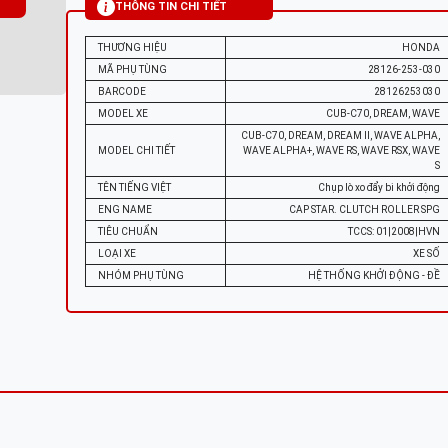
THÔNG TIN CHI TIẾT
THƯƠNG HIỆU
HONDA
MÃ PHỤ TÙNG
28126-253-030
BARCODE
28126253030
MODEL XE
CUB-C70, DREAM, WAVE
CUB-C70, DREAM, DREAM II, WAVE ALPHA,
MODEL CHI TIẾT
WAVE ALPHA+, WAVE RS, WAVE RSX, WAVE
S
TÊN TIẾNG VIỆT
Chụp lò xo đẩy bi khởi động
ENG NAME
CAP STAR. CLUTCH ROLLER SPG
TIÊU CHUẨN
TCCS: 01|2008|HVN
LOẠI XE
XE SỐ
NHÓM PHỤ TÙNG
HỆ THỐNG KHỞI ĐỘNG - ĐỀ