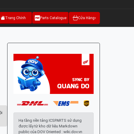
Trang Chính
Parts Catalogue
Cửa Hàng
ội
Hạ tầng nền tảng ICSPARTS sử dụng
được lấy từ kho dữ liệu Markdown
public của DOV Oriented : wiki.dov.vn