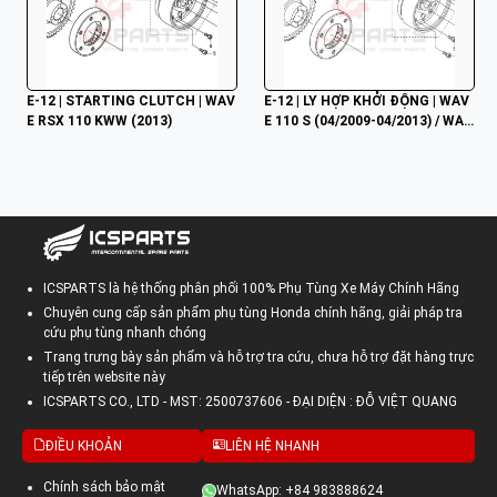
E-12 | STARTING CLUTCH | WAV
E-12 | LY HỢP KHỞI ĐỘNG | WAV
E RSX 110 KWW (2013)
E 110 S (04/2009-04/2013) / WAV
E 110 RS (04/2009-04/2013) / WA
VE 110 RSX (09/2009-03/2012)
ICSPARTS là hệ thống phân phối 100% Phụ Tùng Xe Máy Chính Hãng
Chuyên cung cấp sản phẩm phụ tùng Honda chính hãng, giải pháp tra
cứu phụ tùng nhanh chóng
Trang trưng bày sản phẩm và hỗ trợ tra cứu, chưa hỗ trợ đặt hàng trực
tiếp trên website này
ICSPARTS CO., LTD - MST: 2500737606 - ĐẠI DIỆN : ĐỖ VIỆT QUANG
ĐIỀU KHOẢN
LIÊN HỆ NHANH
Chính sách bảo mật
WhatsApp: +84 983888624