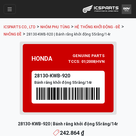
Trang Chính
>
>
>
ICSPARTS CO., LTD
NHÓM PHỤ TÙNG
HỆ THỐNG KHỞI ĐỘNG - ĐỀ
Cửa Hàng
>
NHÔNG ĐỀ
28130-KWB-920 | Bánh răng khởi động 55răng/14r
Parts Catalogue
Mã Phụ Tùng
GENUINE PARTS
HONDA
TCCS: 01|2008|HVN
Nhóm Phụ Tùng
28130-KWB-920
Tài khoản
Bánh răng khởi động 55răng/14r
28130-KWB-920 | Bánh răng khởi động 55răng/14r
242.864 ₫