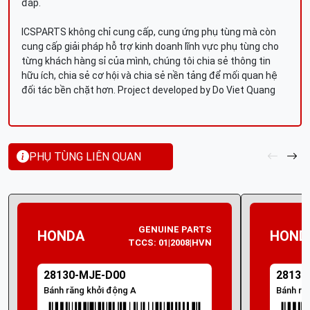
đáp.
ICSPARTS không chỉ cung cấp, cung ứng phụ tùng mà còn
cung cấp giải pháp hỗ trợ kinh doanh lĩnh vực phụ tùng cho
từng khách hàng sỉ của mình, chúng tôi chia sẻ thông tin
hữu ích, chia sẻ cơ hội và chia sẻ nền tảng để mối quan hệ
đối tác bền chặt hơn. Project developed by Do Viet Quang
PHỤ TÙNG LIÊN QUAN
GENUINE PARTS
HONDA
HOND
TCCS: 01|2008|HVN
28130-MJE-D00
28130
Bánh răng khởi động A
Bánh ră