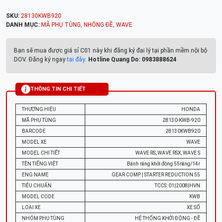
SKU:
28130KWB920
DANH MỤC:
MÃ PHỤ TÙNG
,
NHÔNG ĐỀ
,
WAVE
Bạn sẽ mua được giá sỉ C01 này khi đăng ký đại lý tại phần mềm nội bộ
DOV. Đăng ký ngay
tại đây
.
Hotline Quang Do: 0983888624
THÔNG TIN CHI TIẾT
THƯƠNG HIỆU
HONDA
MÃ PHỤ TÙNG
28130-KWB-920
BARCODE
28130KWB920
MODEL XE
WAVE
MODEL CHI TIẾT
WAVE RS, WAVE RSX, WAVE S
TÊN TIẾNG VIỆT
Bánh răng khởi động 55răng/14r
ENG NAME
GEAR COMP | STARTER REDUCTION 55
TIÊU CHUẨN
TCCS: 01|2008|HVN
MODEL CODE
KWB
LOẠI XE
XE SỐ
NHÓM PHỤ TÙNG
HỆ THỐNG KHỞI ĐỘNG - ĐỀ