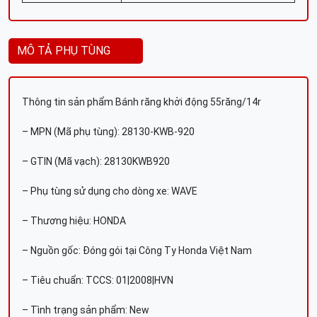
MÔ TẢ PHỤ TÙNG
Thông tin sản phẩm Bánh răng khởi động 55răng/14r
– MPN (Mã phụ tùng): 28130-KWB-920
– GTIN (Mã vạch): 28130KWB920
– Phụ tùng sử dụng cho dòng xe: WAVE
– Thương hiệu: HONDA
– Nguồn gốc: Đóng gói tại Công Ty Honda Việt Nam
– Tiêu chuẩn: TCCS: 01|2008|HVN
– Tình trạng sản phẩm: New