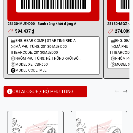
28130-MJE-D00 | Bánh răng khởi động A
28130-MGZ-J00
594.437 ₫
274.089 
ENG: GEAR COMP | STARTING RED A
ENG: GEA
MÃ PHỤ TÙNG: 28130-MJE-D00
MÃ PHỤ T
BARCODE: 28130MJED00
BARCODE:
NHÓM PHỤ TÙNG: HỆ THỐNG KHỞI ĐỘNG - ĐỀ
MODEL XE: CBR650
MODEL XE:
MODEL CODE: MJE
CATALOGUE / BỘ PHỤ TÙNG