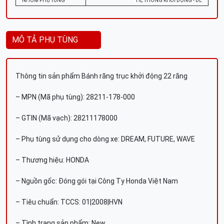
NHÓM PHỤ TÙNG
HỆ THỐNG KHỞI ĐỘNG - ĐỀ
MÔ TẢ PHỤ TÙNG
Thông tin sản phẩm Bánh răng trục khởi động 22 răng
– MPN (Mã phụ tùng): 28211-178-000
– GTIN (Mã vạch): 28211178000
– Phụ tùng sử dụng cho dòng xe: DREAM, FUTURE, WAVE
– Thương hiệu: HONDA
– Nguồn gốc: Đóng gói tại Công Ty Honda Việt Nam
– Tiêu chuẩn: TCCS: 01|2008|HVN
– Tình trạng sản phẩm: New