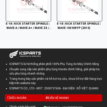
E-18 | KICK STARTER SPINDLE |
E-18 | KICK STARTER SPINDLE |
 WAVE A / WAVE A+ / WAVE ZX /
 WAVE 100 KWYP (2013)
 WAVE RSV / WAVE ALPHA / WAV
E RS / WAVE S / WAVE 100S NHẬ
P
ICSPARTS là hệ thống phân phối 100% Phụ Tùng Xe Máy Chính Hãng
Chuyên cung cấp sản phẩm phụ tùng Honda chính hãng, giải pháp tra
cứu phụ tùng nhanh chóng
Trang trưng bày sản phẩm và hỗ trợ tra cứu, chưa hỗ trợ đặt hàng trực
tiếp trên website này
ICSPARTS CO., LTD - MST: 2500737606 - ĐẠI DIỆN : ĐỖ VIỆT QUANG
ĐIỀU KHOẢN
LIÊN HỆ NHANH
Chính sách bảo mật