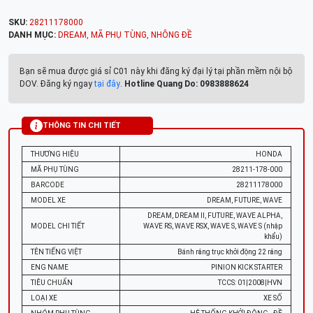
SKU:
28211178000
DANH MỤC:
DREAM
,
MÃ PHỤ TÙNG
,
NHÔNG ĐỀ
Bạn sẽ mua được giá sỉ C01 này khi đăng ký đại lý tại phần mềm nội bộ
DOV. Đăng ký ngay
tại đây
.
Hotline Quang Do: 0983888624
THÔNG TIN CHI TIẾT
THƯƠNG HIỆU
HONDA
MÃ PHỤ TÙNG
28211-178-000
BARCODE
28211178000
MODEL XE
DREAM, FUTURE, WAVE
DREAM, DREAM II, FUTURE, WAVE ALPHA,
MODEL CHI TIẾT
WAVE RS, WAVE RSX, WAVE S, WAVE S (nhập
khẩu)
TÊN TIẾNG VIỆT
Bánh răng trục khởi động 22 răng
ENG NAME
PINION KICK STARTER
TIÊU CHUẨN
TCCS: 01|2008|HVN
LOẠI XE
XE SỐ