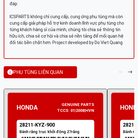
đáp.
ICSPARTS không chỉ cung cấp, cung ứng phụ tùng mà còn
cung cấp giải pháp hỗ trợ kinh doanh lĩnh vực phụ tùng cho
từng khách hàng sỉ của mình, chúng tôi chia sẻ thông tin
hữu ích, chia sẻ cơ hội và chia sẻ nền tảng để mối quan hệ
đối tác bền chặt hơn. Project developed by Do Viet Quang
PHỤ TÙNG LIÊN QUAN
GENUINE PARTS
HONDA
HOND
TCCS: 01|2008|HVN
28211-KYZ-900
28211
Bánh răng trục khởi động 27răng
Bánh ră