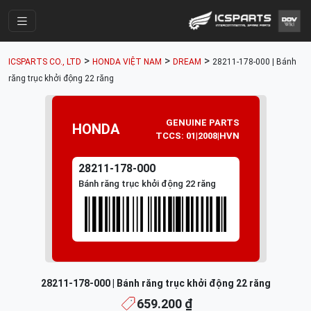
Trang Chính
>
>
>
ICSPARTS CO., LTD
HONDA VIỆT NAM
DREAM
28211-178-000 | Bánh
Cửa Hàng
răng trục khởi động 22 răng
Parts Catalogue
GENUINE PARTS
HONDA
Mã Phụ Tùng
TCCS: 01|2008|HVN
Nhóm Phụ Tùng
28211-178-000
Tài khoản
Bánh răng trục khởi động 22 răng
28211-178-000 | Bánh răng trục khởi động 22 răng
659.200 ₫