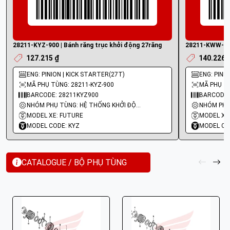
28211-KYZ-900 | Bánh răng trục khởi động 27răng
28211-KWW-B10
127.215 ₫
140.226 
ENG: PINION | KICK STARTER(27T)
ENG: PINI
MÃ PHỤ TÙNG: 28211-KYZ-900
MÃ PHỤ T
BARCODE: 28211KYZ900
BARCODE:
NHÓM PHỤ TÙNG: HỆ THỐNG KHỞI ĐỘNG - ĐỀ
MODEL XE: FUTURE
MODEL XE
MODEL CODE: KYZ
MODEL CO
CATALOGUE / BỘ PHỤ TÙNG