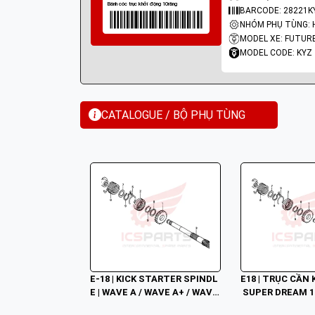
BARCODE: 28221K
MODEL XE: FUTUR
MODEL CODE: KYZ
CATALOGUE / BỘ PHỤ TÙNG
E-18 | KICK STARTER SPINDL
E18 | TRỤC CẦN 
E | WAVE A / WAVE A+ / WAVE
 SUPER DREAM 1
 ZX / WAVE RSV / WAVE ALPH