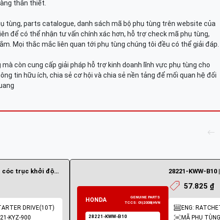
àng thân thiết.
hụ tùng, parts catalogue, danh sách mã bộ phụ tùng trên website của
viên để có thể nhận tư vấn chính xác hơn, hỗ trợ check mã phụ tùng,
ắm. Mọi thắc mắc liên quan tới phụ tùng chúng tôi đều có thể giải đáp.
mà còn cung cấp giải pháp hỗ trợ kinh doanh lĩnh vực phụ tùng cho
ông tin hữu ích, chia sẻ cơ hội và chia sẻ nền tảng để mối quan hệ đối
Quang
28221-KYZ-900 | Bánh cóc trục khởi động 10răng
57.825 ₫
TARTER DRIVE(10T)
ENG: RATCHE
21-KYZ-900
MÃ PHỤ TÙNG