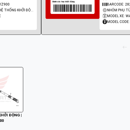
YZ900
BARCODE: 2
NHÓM PHỤ TÙNG: HỆ THỐNG KHỞI ĐỘNG - ĐỀ
E
MODEL XE: W
MODEL CODE
KHỞI ĐỘNG |
00