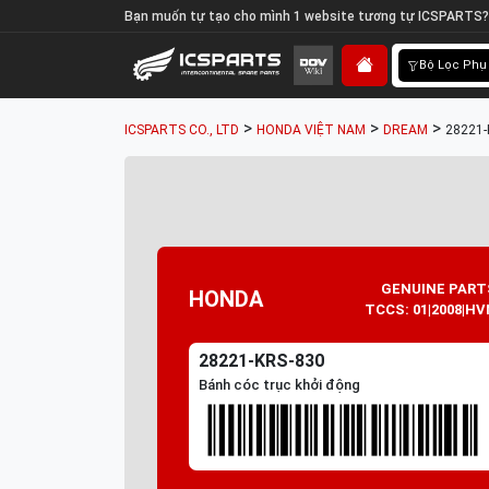
Bạn muốn tự tạo cho mình 1 website tương tự ICSPARTS?
Bộ Lọc Phụ
>
>
>
ICSPARTS CO., LTD
HONDA VIỆT NAM
DREAM
28221-
GENUINE PART
HONDA
TCCS: 01|2008|HV
28221-KRS-830
Bánh cóc trục khởi động