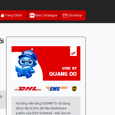
Trang Chính
Parts Catalogue
Cửa Hàng
ởi
ội
Hạ tầng nền tảng ICSPARTS sử dụng
được lấy từ kho dữ liệu Markdown
public của DOV Oriented : wiki.dov.vn