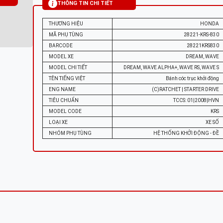
THÔNG TIN CHI TIẾT
THƯƠNG HIỆU
HONDA
MÃ PHỤ TÙNG
28221-KRS-830
BARCODE
28221KRS830
MODEL XE
DREAM, WAVE
MODEL CHI TIẾT
DREAM, WAVE ALPHA+, WAVE RS, WAVE S
TÊN TIẾNG VIỆT
Bánh cóc trục khởi động
ENG NAME
(C)RATCHET | STARTER DRIVE
TIÊU CHUẨN
TCCS: 01|2008|HVN
MODEL CODE
KRS
LOẠI XE
XE SỐ
NHÓM PHỤ TÙNG
HỆ THỐNG KHỞI ĐỘNG - ĐỀ