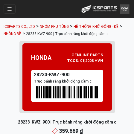
Trang Chính
>
>
>
ICSPARTS CO., LTD
NHÓM PHỤ TÙNG
HỆ THỐNG KHỞI ĐỘNG - ĐỀ
Cửa Hàng
>
NHÔNG ĐỀ
28233-KWZ-900 | Trục bánh răng khởi động cầm c
Parts Catalogue
Mã Phụ Tùng
GENUINE PARTS
HONDA
TCCS: 01|2008|HVN
Nhóm Phụ Tùng
28233-KWZ-900
Tài khoản
Trục bánh răng khởi động cầm c
28233-KWZ-900 | Trục bánh răng khởi động cầm c
359.669 ₫