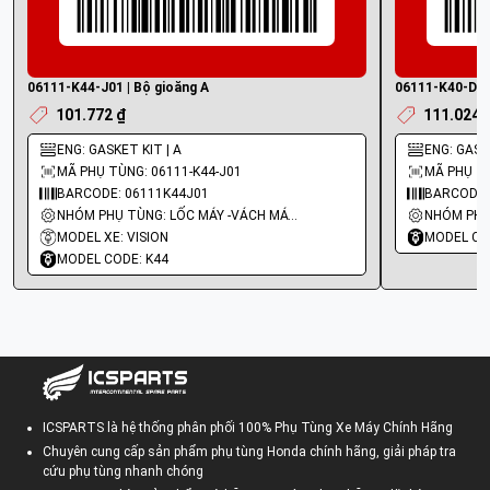
06111-K44-J01 | Bộ gioăng A
06111-K40-D20 
101.772 ₫
111.024 
ENG: GASKET KIT | A
ENG: GASKE
MÃ PHỤ TÙNG: 06111-K44-J01
MÃ PHỤ TÙ
BARCODE: 06111K44J01
BARCODE:
NHÓM PHỤ TÙNG: LỐC MÁY -VÁCH MÁY - GIOĂNG MÁY
MODEL XE: VISION
MODEL CO
MODEL CODE: K44
ICSPARTS là hệ thống phân phối 100% Phụ Tùng Xe Máy Chính Hãng
Chuyên cung cấp sản phẩm phụ tùng Honda chính hãng, giải pháp tra
cứu phụ tùng nhanh chóng