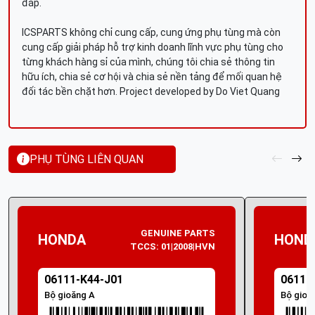
đáp.
ICSPARTS không chỉ cung cấp, cung ứng phụ tùng mà còn
cung cấp giải pháp hỗ trợ kinh doanh lĩnh vực phụ tùng cho
từng khách hàng sỉ của mình, chúng tôi chia sẻ thông tin
hữu ích, chia sẻ cơ hội và chia sẻ nền tảng để mối quan hệ
đối tác bền chặt hơn. Project developed by Do Viet Quang
PHỤ TÙNG LIÊN QUAN
GENUINE PARTS
HONDA
HOND
TCCS: 01|2008|HVN
06111-K44-J01
06111
Bộ gioăng A
Bộ gioă