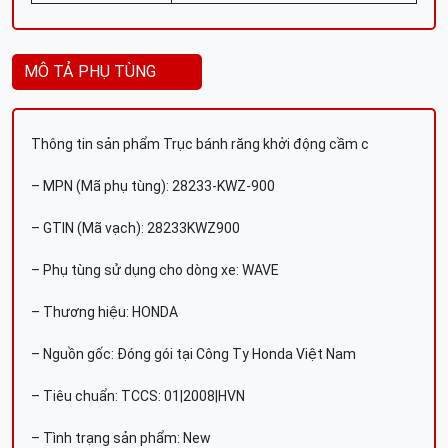
MÔ TẢ PHỤ TÙNG
Thông tin sản phẩm Trục bánh răng khởi động cầm c
– MPN (Mã phụ tùng): 28233-KWZ-900
– GTIN (Mã vạch): 28233KWZ900
– Phụ tùng sử dụng cho dòng xe: WAVE
– Thương hiệu: HONDA
– Nguồn gốc: Đóng gói tại Công Ty Honda Việt Nam
– Tiêu chuẩn: TCCS: 01|2008|HVN
– Tình trạng sản phẩm: New