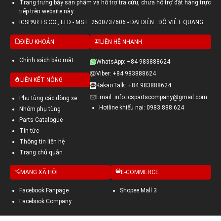
Trang trưng bày sản phẩm và hỗ trợ tra cứu, chưa hỗ trợ đặt hàng trực
tiếp trên website này
ICSPARTS CO., LTD - MST: 2500737606 - ĐẠI DIỆN : ĐỖ VIỆT QUANG
ĐIỀU KHOẢN
LIÊN HỆ NHANH
Chính sách bảo mật
WhatsApp: +84 983888624
Viber: +84 983888624
LIÊN KẾT NÓNG
KakaoTalk: +84 983888624
Email: info.icspartscompany@gmail.com
Phụ tùng các dòng xe
Hotline khiếu nại: 0983.888.624
Nhóm phụ tùng
Parts Catalogue
Tin tức
Thông tin liên hệ
Trang chủ quản
MẠNG XÃ HỘI
E-COMMERCE
Facebook Fanpage
Shopee Mall 3
Facebook Company