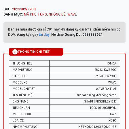
SKU:
28233KWZ900
DANH MỤC:
MÃ PHỤ TÙNG
,
NHÔNG ĐỀ
,
WAVE
Bạn sẽ mua được giá sỉ C01 này khi đăng ký đại lý tại phần mềm nội bộ
DOV. Đăng ký ngay
tại đây
.
Hotline Quang Do: 0983888624
THÔNG TIN CHI TIẾT
THƯƠNG HIỆU
HONDA
MÃ PHỤ TÙNG
28233-KWZ-900
BARCODE
28233KWZ900
MODEL XE
WAVE
MODEL CHI TIẾT
WAVE RSX Fi AT
TÊN TIẾNG VIỆT
Trục bánh răng khởi động cầm c
ENG NAME
SHAFT | KICK IDLE (13T)
TIÊU CHUẨN
TCCS: 01|2008|HVN
MODEL CODE
KWZ
LOẠI XE
XE SỐ
NHÓM PHỤ TÙNG
HỆ THỐNG KHỞI ĐỘNG - ĐỀ