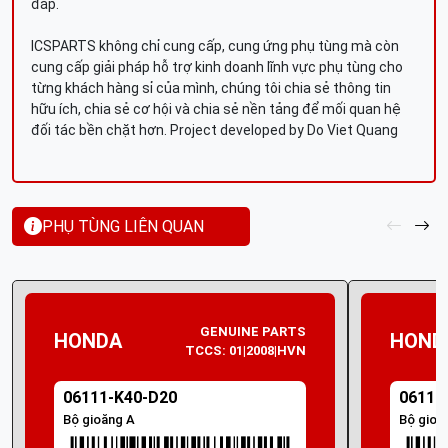
đáp.
ICSPARTS không chỉ cung cấp, cung ứng phụ tùng mà còn
cung cấp giải pháp hỗ trợ kinh doanh lĩnh vực phụ tùng cho
từng khách hàng sỉ của mình, chúng tôi chia sẻ thông tin
hữu ích, chia sẻ cơ hội và chia sẻ nền tảng để mối quan hệ
đối tác bền chặt hơn. Project developed by Do Viet Quang
PHỤ TÙNG LIÊN QUAN
GENUINE PARTS
HONDA
HOND
TCCS: 01|2008|HVN
06111-K40-D20
06111
Bộ gioăng A
Bộ gioă