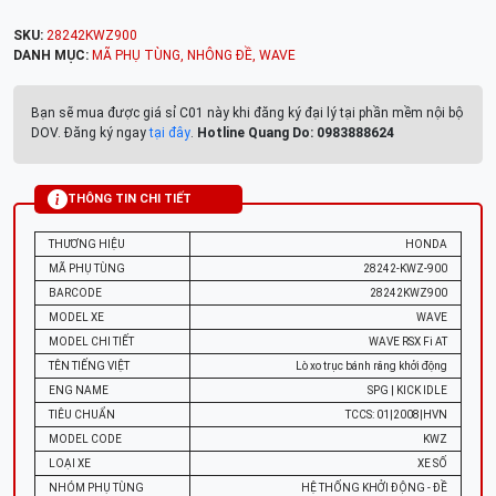
SKU:
28242KWZ900
DANH MỤC:
MÃ PHỤ TÙNG
,
NHÔNG ĐỀ
,
WAVE
Bạn sẽ mua được giá sỉ C01 này khi đăng ký đại lý tại phần mềm nội bộ
DOV. Đăng ký ngay
tại đây
.
Hotline Quang Do: 0983888624
THÔNG TIN CHI TIẾT
THƯƠNG HIỆU
HONDA
MÃ PHỤ TÙNG
28242-KWZ-900
BARCODE
28242KWZ900
MODEL XE
WAVE
MODEL CHI TIẾT
WAVE RSX Fi AT
TÊN TIẾNG VIỆT
Lò xo trục bánh răng khởi động
ENG NAME
SPG | KICK IDLE
TIÊU CHUẨN
TCCS: 01|2008|HVN
MODEL CODE
KWZ
LOẠI XE
XE SỐ
NHÓM PHỤ TÙNG
HỆ THỐNG KHỞI ĐỘNG - ĐỀ