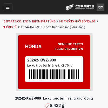
Trang Chính
>
>
>
ICSPARTS CO., LTD
NHÓM PHỤ TÙNG
HỆ THỐNG KHỞI ĐỘNG - ĐỀ
Cửa Hàng
>
NHÔNG ĐỀ
28242-KWZ-900 | Lò xo trục bánh răng khởi động
Parts Catalogue
Mã Phụ Tùng
GENUINE PARTS
HONDA
TCCS: 01|2008|HVN
Nhóm Phụ Tùng
28242-KWZ-900
Tài khoản
Lò xo trục bánh răng khởi động
28242-KWZ-900 | Lò xo trục bánh răng khởi động
8.432 ₫