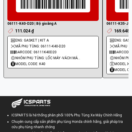
06111-K40-D20 | Bộ gioăng A
06111-K35-J00 
111.024 ₫
169.648 
ENG: GASKET | KIT A
ENG: GASKE
MÃ PHỤ TÙNG: 06111-K40-D20
MÃ PHỤ TÙ
BARCODE: 06111K40D20
BARCODE:
NHÓM PHỤ TÙNG: LỐC MÁY -VÁCH MÁY - GIOĂNG MÁY
MODEL CODE: K40
MODEL XE
MODEL CO
ICSPARTS là hệ thống phân phối 100% Phụ Tùng Xe Máy Chính Hãng
Chuyên cung cấp sản phẩm phụ tùng Honda chính hãng, giải pháp tra
cứu phụ tùng nhanh chóng