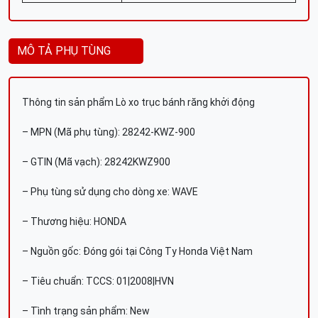
MÔ TẢ PHỤ TÙNG
Thông tin sản phẩm Lò xo trục bánh răng khởi động
– MPN (Mã phụ tùng): 28242-KWZ-900
– GTIN (Mã vạch): 28242KWZ900
– Phụ tùng sử dụng cho dòng xe: WAVE
– Thương hiệu: HONDA
– Nguồn gốc: Đóng gói tại Công Ty Honda Việt Nam
– Tiêu chuẩn: TCCS: 01|2008|HVN
– Tình trạng sản phẩm: New