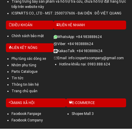
Trang trưng bày sản phẩm và hỗ trợ tra cứu, chưa hỗ trợ đặt hàng trực
tiếp trên website này
ICSPARTS CO., LTD - MST: 2500737606 - ĐẠI DIỆN : ĐỖ VIỆT QUANG
ĐIỀU KHOẢN
LIÊN HỆ NHANH
Chính sách bảo mật
WhatsApp: +84 983888624
Viber: +84 983888624
LIÊN KẾT NÓNG
KakaoTalk: +84 983888624
Email: info.icspartscompany@gmail.com
Phụ tùng các dòng xe
Hotline khiếu nại: 0983.888.624
Nhóm phụ tùng
Parts Catalogue
Tin tức
Thông tin liên hệ
Trang chủ quản
MẠNG XÃ HỘI
E-COMMERCE
Facebook Fanpage
Shopee Mall 3
Facebook Company