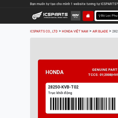
Bạn muốn tự tạo cho mình 1 website tương tự ICSPARTS?
Bộ Lọc Phụ
>
>
>
ICSPARTS CO., LTD
HONDA VIỆT NAM
AIR BLADE
282
GENUINE PART
HONDA
TCCS: 01|2008|HV
28250-KVB-T02
Trục khởi động