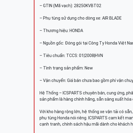
– GTIN (Mã vạch): 28250KVBT02
– Phụ tùng sử dụng cho dòng xe: AIR BLADE
– Thương hiệu: HONDA
– Nguồn gốc: Đóng gói tại Công Ty Honda Việt N
– Tiêu chuẩn: TCCS: 01|2008|HVN
– Tình trạng sản phẩm: New
– Vận chuyển: Giá bán chưa bao gồm phí vận chu
Hệ Thống – ICSPARTS chuyên bán, cung ứng, phâ
sản phẩm là hàng chính hãng, sẵn sàng xuất hóa 
Với kho hàng rộng lớn, hệ thống xe vận tải có sẵ
phụ tùng Honda nói riêng. ICSPARTS cam kết man
cạnh tranh, chính sách hậu mãi dành cho khách h