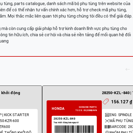
hụ tùng, parts catalogue, danh sách mã bộ phụ tùng trên website của
viên để có thể nhận tư vấn chính xác hơn, hỗ trợ check mã phụ tùng,
ắm. Mọi thắc mắc liên quan tới phụ tùng chúng tôi đều có thể giải đáp.
mà còn cung cấp giải pháp hỗ trợ kinh doanh lĩnh vực phụ tùng cho
ông tin hữu ích, chia sẻ cơ hội và chia sẻ nền tảng để mối quan hệ đối
Quang
c khởi động
156.127 ₫
P | KICK STARTER
ENG: SPINDLE
50-KZR-600
MÃ PHỤ TÙNG:
ZR600
BARCODE: 28
NHÓM PHỤ TÙNG: HỆ THỐNG KHỞI ĐỘNG - ĐỀ