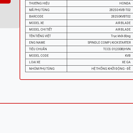
THƯƠNG HIỆU
HONDA
MÃ PHỤ TÙNG
28250-KVB-T02
BARCODE
28250KVBT02
MODEL XE
AIR BLADE
MODEL CHI TIẾT
AIR BLADE
TÊN TIẾNG VIỆT
Trục khởi động
ENG NAME
SPINDLE COMP | KICK STARTER
TIÊU CHUẨN
TCCS: 01|2008|HVN
MODEL CODE
KVB
LOẠI XE
XE GA
NHÓM PHỤ TÙNG
HỆ THỐNG KHỞI ĐỘNG - ĐỀ