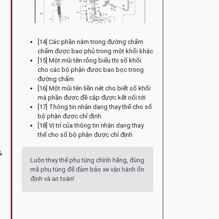
[14] Các phần nằm trong đường chấm
chấm được bao phủ trong một khối khác
[15] Một mũi tên rỗng biểu thị số khối
cho các bộ phận được bao bọc trong
đường chấm
[16] Một mũi tên liền nét cho biết số khối
mà phần được đề cập được kết nối tới
[17] Thông tin nhận dạng thay thế cho số
bộ phận được chỉ định
[18] Vị trí của thông tin nhận dạng thay
thế cho số bộ phận được chỉ định
%
Luôn thay thế phụ tùng chính hãng, đúng
mã phụ tùng để đảm bảo xe vận hành ổn
định và an toàn!