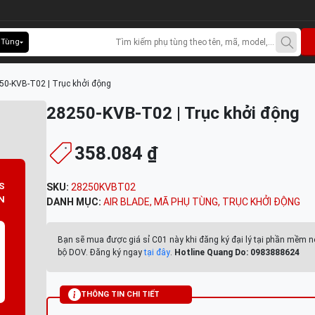
 Tùng
50-KVB-T02 | Trục khởi động
28250-KVB-T02 | Trục khởi động
358.084 ₫
S
SKU:
28250KVBT02
N
DANH MỤC:
AIR BLADE
,
MÃ PHỤ TÙNG
,
TRỤC KHỞI ĐỘNG
Bạn sẽ mua được giá sỉ C01 này khi đăng ký đại lý tại phần mềm n
bộ DOV. Đăng ký ngay
tại đây
.
Hotline Quang Do: 0983888624
THÔNG TIN CHI TIẾT