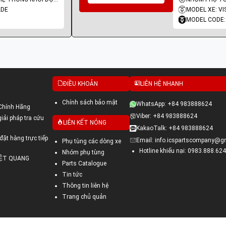
ADE
MODEL XE: VI
MODEL CODE:
ĐIỀU KHOẢN
LIÊN HỆ NHANH
Chính sách bảo mật
WhatsApp: +84 983888624
Chính Hãng
Viber: +84 983888624
ải pháp tra cứu
LIÊN KẾT NÓNG
KakaoTalk: +84 983888624
đặt hàng trực tiếp
Email: info.icspartscompany@g
Phụ tùng các dòng xe
Hotline khiếu nại: 0983.888.624
Nhóm phụ tùng
VIỆT QUANG
Parts Catalogue
Tin tức
Thông tin liên hệ
Trang chủ quản