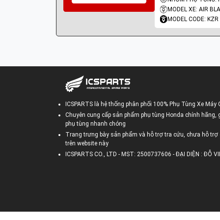
MODEL XE: AIR BL
MODEL CODE: KZR
ICSPARTS là hệ thống phân phối 100% Phụ Tùng Xe Máy 
Chuyên cung cấp sản phẩm phụ tùng Honda chính hãng, gi
phụ tùng nhanh chóng
Trang trưng bày sản phẩm và hỗ trợ tra cứu, chưa hỗ trợ 
trên website này
ICSPARTS CO., LTD - MST: 2500737606 - ĐẠI DIỆN : ĐỖ 