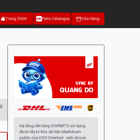
Trang Chính
Parts Catalogue
Cửa Hàng
ội
Hạ tầng nền tảng ICSPARTS sử dụng
được lấy từ kho dữ liệu Markdown
public của DOV Oriented : wiki.dov.vn